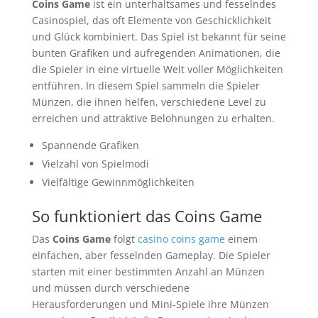
Coins Game
ist ein unterhaltsames und fesselndes
Casinospiel, das oft Elemente von Geschicklichkeit
und Glück kombiniert. Das Spiel ist bekannt für seine
bunten Grafiken und aufregenden Animationen, die
die Spieler in eine virtuelle Welt voller Möglichkeiten
entführen. In diesem Spiel sammeln die Spieler
Münzen, die ihnen helfen, verschiedene Level zu
erreichen und attraktive Belohnungen zu erhalten.
Spannende Grafiken
Vielzahl von Spielmodi
Vielfältige Gewinnmöglichkeiten
So funktioniert das Coins Game
Das
Coins Game
folgt
casino coins game
einem
einfachen, aber fesselnden Gameplay. Die Spieler
starten mit einer bestimmten Anzahl an Münzen
und müssen durch verschiedene
Herausforderungen und Mini-Spiele ihre Münzen