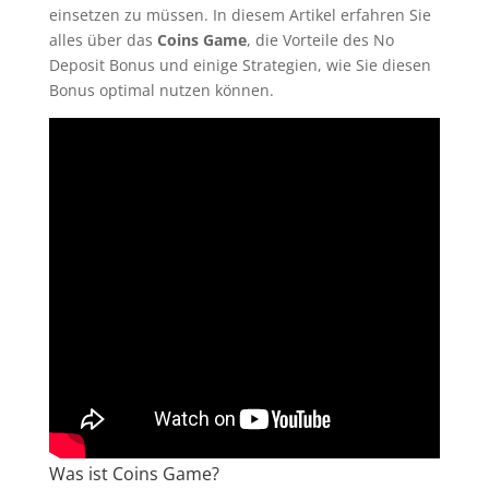
einsetzen zu müssen. In diesem Artikel erfahren Sie
alles über das
Coins Game
, die Vorteile des No
Deposit Bonus und einige Strategien, wie Sie diesen
Bonus optimal nutzen können.
Was ist Coins Game?