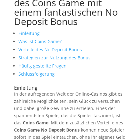
des Coins Game mit
einem fantastischen No
Deposit Bonus
Einleitung
Was ist Coins Game?
Vorteile des No Deposit Bonus
Strategien zur Nutzung des Bonus
Häufig gestellte Fragen
Schlussfolgerung
Einleitung
In der aufregenden Welt der Online-Casinos gibt es
zahlreiche Möglichkeiten, sein Glück zu versuchen
und dabei große Gewinne zu erzielen. Eines der
spannendsten Spiele, das die Spieler fasziniert, ist
das
Coins Game
. Mit dem zusätzlichen Vorteil eines
Coins Game No Deposit Bonus
können neue Spieler
sofort in das Spiel eintauchen, ohne ihr eigenes Geld