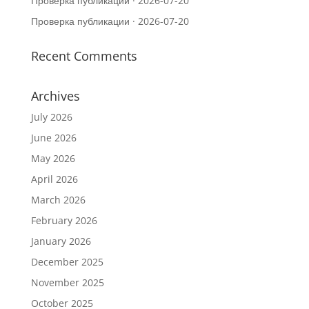
Проверка публикации · 2026-07-20
Проверка публикации · 2026-07-20
Recent Comments
Archives
July 2026
June 2026
May 2026
April 2026
March 2026
February 2026
January 2026
December 2025
November 2025
October 2025