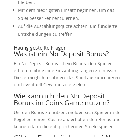
bleiben.
Mit dem niedrigsten Einsatz beginnen, um das
Spiel besser kennenzulernen.
Auf die Auszahlungsquote achten, um fundierte
Entscheidungen zu treffen.
Häufig gestellte Fragen
Was ist ein No Deposit Bonus?
Ein No Deposit Bonus ist ein Bonus, den Spieler
erhalten, ohne eine Einzahlung tätigen zu müssen.
Dies ermöglicht es ihnen, das Spiel auszuprobieren
und eventuell Gewinne zu erzielen.
Wie kann ich den No Deposit
Bonus im Coins Game nutzen?
Um den Bonus zu nutzen, melden sich Spieler in der
Regel bei einem Casino an, erhalten den Bonus und
können dann die entsprechenden Spiele spielen.