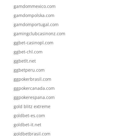
gamdommexico.com
gamdompolska.com
gamdomportugal.com
gamingclubcasinonz.com
ggbet-casinopl.com
ggbet-chl.com
ggbetlt.net
ggbetperu.com
ggpokerbrasil.com
ggpokercanada.com
ggpokerespana.com
gold blitz extreme
goldbet-es.com
goldbet-it.net
goldbetbrasil.com