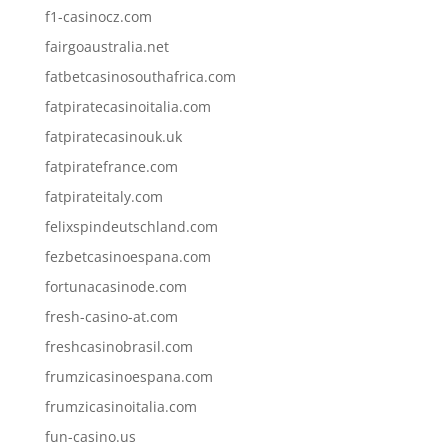
f1-casinocz.com
fairgoaustralia.net
fatbetcasinosouthafrica.com
fatpiratecasinoitalia.com
fatpiratecasinouk.uk
fatpiratefrance.com
fatpirateitaly.com
felixspindeutschland.com
fezbetcasinoespana.com
fortunacasinode.com
fresh-casino-at.com
freshcasinobrasil.com
frumzicasinoespana.com
frumzicasinoitalia.com
fun-casino.us