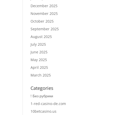
December 2025
November 2025
October 2025
September 2025
August 2025
July 2025
June 2025
May 2025
April 2025
March 2025
Categories
! Без рубрики
1-red-casino-de.com
10betcasino.us