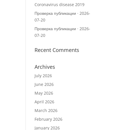
Coronavirus disease 2019
Проверка публикации · 2026-
07-20
Проверка публикации · 2026-
07-20
Recent Comments
Archives
July 2026
June 2026
May 2026
April 2026
March 2026
February 2026
January 2026