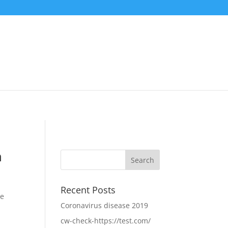
n
Recent Posts
ie
Coronavirus disease 2019
cw-check-https://test.com/