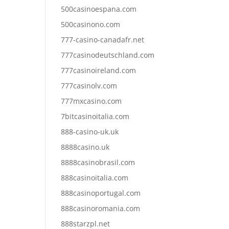
500casinoespana.com
500casinono.com
777-casino-canadafr.net
777casinodeutschland.com
777casinoireland.com
777casinolv.com
777mxcasino.com
7bitcasinoitalia.com
888-casino-uk.uk
8888casino.uk
8888casinobrasil.com
888casinoitalia.com
888casinoportugal.com
888casinoromania.com
888starzpl.net