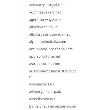
888starzportugal.net
adonnasbakery.net
agent-no-wager.uk
allslots-casino.us
allslotscasinocanada.net
alpinocasinoitalia.com
amunracasinoespana.com
appleoffortune.net
astronauttopx.com
aussieplaycasinoaustralia.co
m
aviamasters.us
aviatorgame.org.uk
aztecfireslot.net
barcelonacasinoespana.com