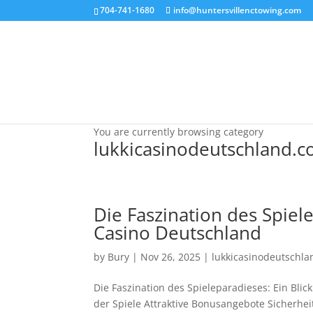
704-741-1680
info@huntersvillenctowing.com
You are currently browsing category
lukkicasinodeutschland.
Die Faszination des Spiele
Casino Deutschland
by
Bury
|
Nov 26, 2025
|
lukkicasinodeutschl
Die Faszination des Spieleparadieses: Ein Blick
der Spiele Attraktive Bonusangebote Sicherh