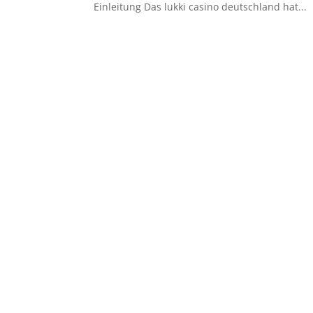
Einleitung Das lukki casino deutschland hat...