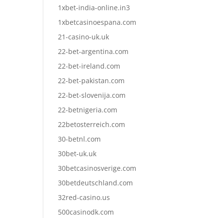
1xbet-india-online.in3
1xbetcasinoespana.com
21-casino-uk.uk
22-bet-argentina.com
22-bet-ireland.com
22-bet-pakistan.com
22-bet-slovenija.com
22-betnigeria.com
22betosterreich.com
30-betnl.com
30bet-uk.uk
30betcasinosverige.com
30betdeutschland.com
32red-casino.us
500casinodk.com