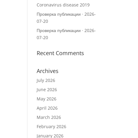
Coronavirus disease 2019
Проверка публикации · 2026-
07-20
Проверка публикации · 2026-
07-20
Recent Comments
Archives
July 2026
June 2026
May 2026
April 2026
March 2026
February 2026
January 2026