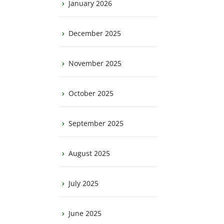
January 2026
December 2025
November 2025
October 2025
September 2025
August 2025
July 2025
June 2025