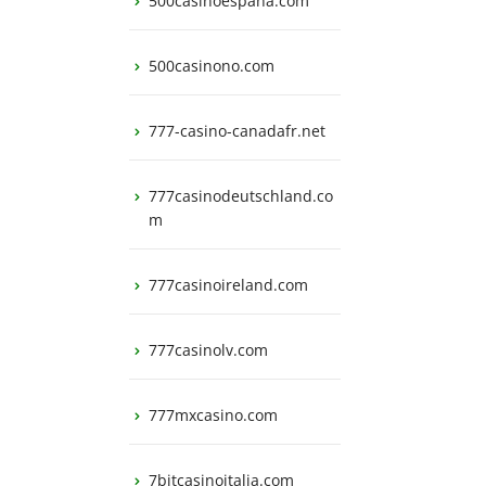
500casinoespana.com
500casinono.com
777-casino-canadafr.net
777casinodeutschland.co
m
777casinoireland.com
777casinolv.com
777mxcasino.com
7bitcasinoitalia.com