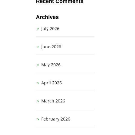
Recent Comments
Archives
July 2026
June 2026
May 2026
April 2026
March 2026
February 2026