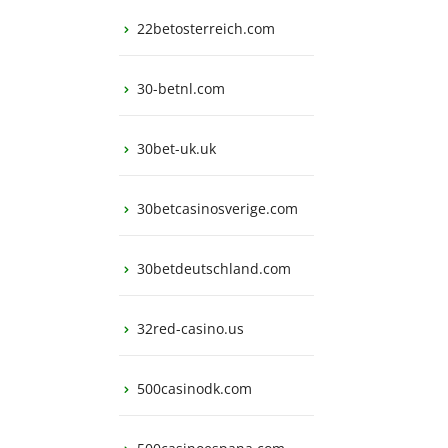
22betosterreich.com
30-betnl.com
30bet-uk.uk
30betcasinosverige.com
30betdeutschland.com
32red-casino.us
500casinodk.com