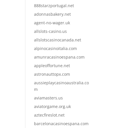
888starzportugal.net
adonnasbakery.net
agent-no-wager.uk
allslots-casino.us
allslotscasinocanada.net
alpinocasinoitalia.com
amunracasinoespana.com
appleoffortune.net
astronauttopx.com
aussieplaycasinoaustralia.co
m
aviamasters.us
aviatorgame.org.uk
aztecfireslot.net
barcelonacasinoespana.com