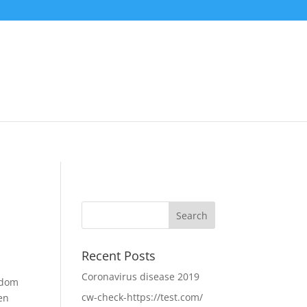
Recent Posts
Coronavirus disease 2019
mdom
cw-check-https://test.com/
en