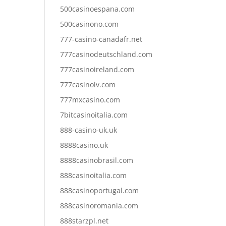
500casinoespana.com
500casinono.com
777-casino-canadafr.net
777casinodeutschland.com
777casinoireland.com
777casinolv.com
777mxcasino.com
7bitcasinoitalia.com
888-casino-uk.uk
8888casino.uk
8888casinobrasil.com
888casinoitalia.com
888casinoportugal.com
888casinoromania.com
888starzpl.net