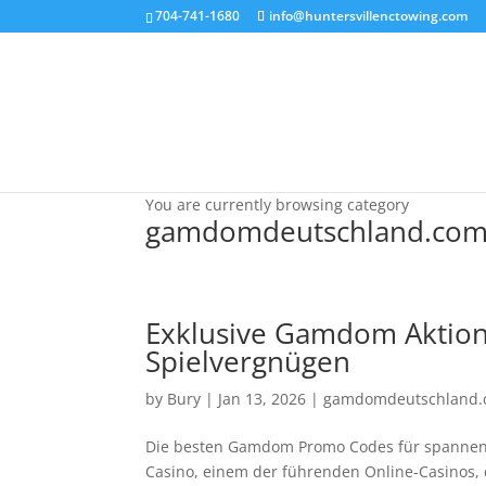
704-741-1680
info@huntersvillenctowing.com
You are currently browsing category
gamdomdeutschland.co
Exklusive Gamdom Aktion
Spielvergnügen
by
Bury
|
Jan 13, 2026
|
gamdomdeutschland
Die besten Gamdom Promo Codes für spannen
Casino, einem der führenden Online-Casinos, 