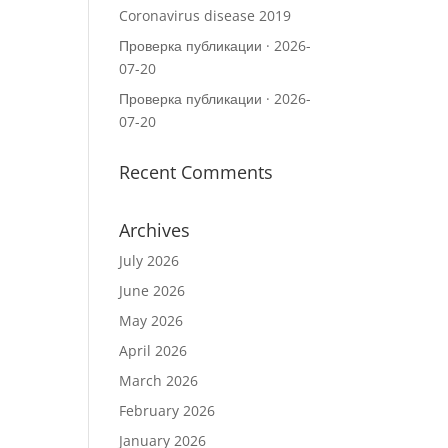
Coronavirus disease 2019
Проверка публикации · 2026-
07-20
Проверка публикации · 2026-
07-20
Recent Comments
Archives
July 2026
June 2026
May 2026
April 2026
March 2026
February 2026
January 2026