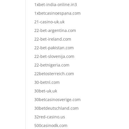
1xbet-india-online.in3
1xbetcasinoespana.com
21-casino-uk.uk
22-bet-argentina.com
22-bet-ireland.com
22-bet-pakistan.com
22-bet-slovenija.com
22-betnigeria.com
22betosterreich.com
30-betnl.com
30bet-uk.uk
30betcasinosverige.com
30betdeutschland.com
32red-casino.us
500casinodk.com