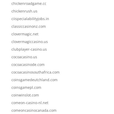
chickenroadgame.cc
chickenrush.us
ciispecialabilityjobs.in
classiccasinonz.com
clovermagic.net
clovermagiccasino.us
clubplayer-casino.us
cocoacasino.us
cocoacasinode.com
cocoacasinosouthafrica.com
coinsgamedeutchland.com
coinsgamepl.com
coinwinslot.com
comeon-casino-nl.net
comeoncasinocanada.com