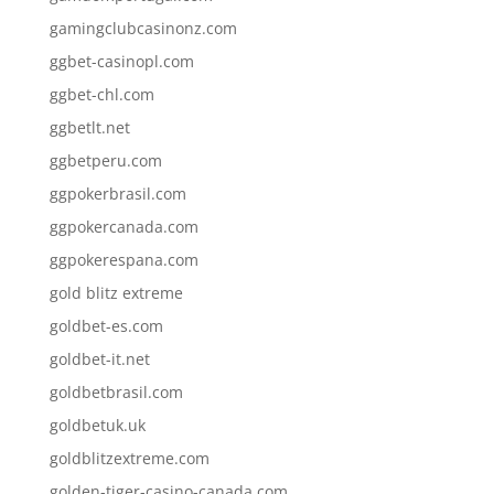
gamingclubcasinonz.com
ggbet-casinopl.com
ggbet-chl.com
ggbetlt.net
ggbetperu.com
ggpokerbrasil.com
ggpokercanada.com
ggpokerespana.com
gold blitz extreme
goldbet-es.com
goldbet-it.net
goldbetbrasil.com
goldbetuk.uk
goldblitzextreme.com
golden-tiger-casino-canada.com