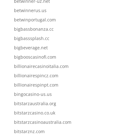
betwinner-uz.net
betwinnerus.us
betwinportugal.com
bigbassbonanza.cc
bigbasssplash.cc
bigbeverage.net
bigbooscasinofi.com
billionairecasinoitalia.com
billionairespincz.com
billionairespinpt.com
bingocasino-us.us
bitstarzaustralia.org
bitstarzcasino.co.uk
bitstarzcasinoaustralia.com
bitstarznz.com