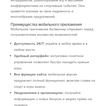
интерфейсом, разнообразием игр и высокими
коэффициентами на спортивные события. Она
нравится игрокам за свою надежность и
многообразие предложений.
Преимущества мобильного приложения
Мобильное приложение Бетвиннер открывает перед
пользователями множество возможностей:
Доступность 24/7:
играйте в любое время и в
любом месте.
Удобный интерфейс:
интуитивно понятное
управление позволяет быстро находить нужные
игры.
Все функции сайта:
мобильная версия
предлагает полный функционал, включая ставки на
спорт и игры казино.
Уведомления о промоакциях:
получайте
информацию о новых бонусах и акциях прямо на
телефон.