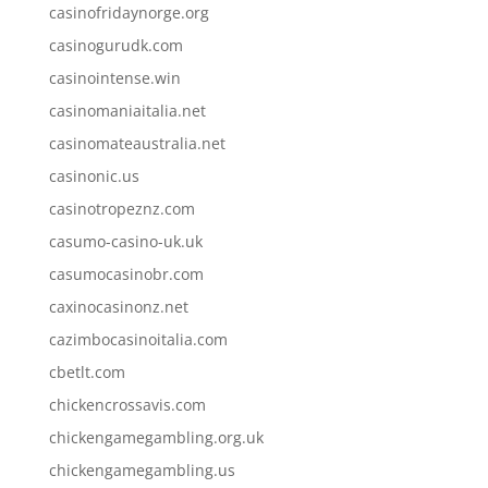
casinofridaynorge.org
casinogurudk.com
casinointense.win
casinomaniaitalia.net
casinomateaustralia.net
casinonic.us
casinotropeznz.com
casumo-casino-uk.uk
casumocasinobr.com
caxinocasinonz.net
cazimbocasinoitalia.com
cbetlt.com
chickencrossavis.com
chickengamegambling.org.uk
chickengamegambling.us