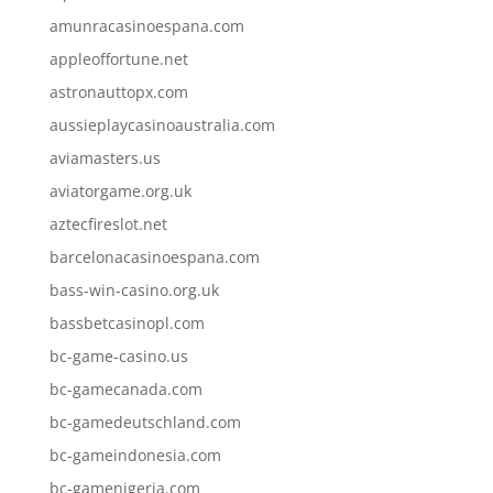
amunracasinoespana.com
appleoffortune.net
astronauttopx.com
aussieplaycasinoaustralia.com
aviamasters.us
aviatorgame.org.uk
aztecfireslot.net
barcelonacasinoespana.com
bass-win-casino.org.uk
bassbetcasinopl.com
bc-game-casino.us
bc-gamecanada.com
bc-gamedeutschland.com
bc-gameindonesia.com
bc-gamenigeria.com