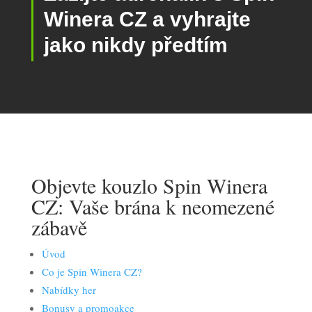
Winera CZ a vyhrajte
jako nikdy předtím
Objevte kouzlo Spin Winera
CZ: Vaše brána k neomezené
zábavě
Úvod
Co je Spin Winera CZ?
Nabídky her
Bonusy a promoakce