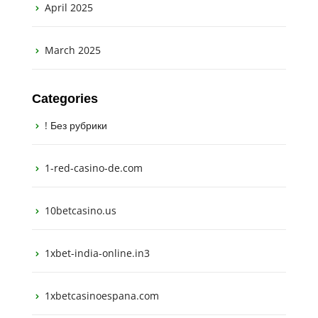
April 2025
March 2025
Categories
! Без рубрики
1-red-casino-de.com
10betcasino.us
1xbet-india-online.in3
1xbetcasinoespana.com