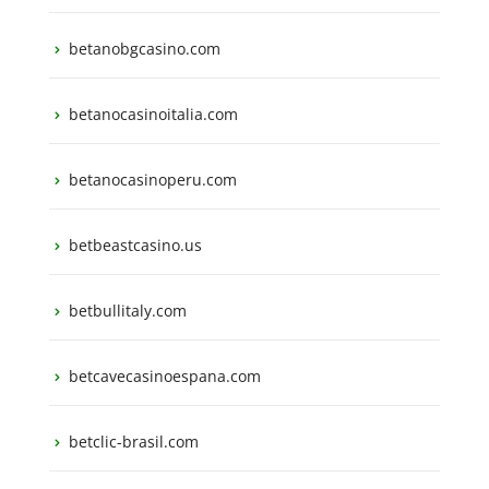
betanobgcasino.com
betanocasinoitalia.com
betanocasinoperu.com
betbeastcasino.us
betbullitaly.com
betcavecasinoespana.com
betclic-brasil.com