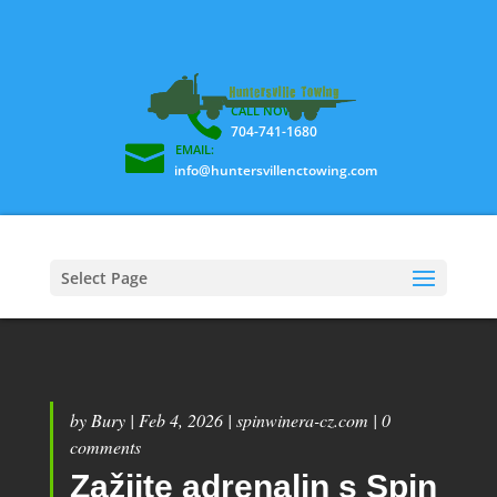
704-741-1680
info@huntersvillenctowing.com
Select Page
by
Bury
|
Feb 4, 2026
|
spinwinera-cz.com
|
0
comments
Zažijte adrenalin s Spin