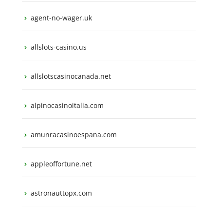
agent-no-wager.uk
allslots-casino.us
allslotscasinocanada.net
alpinocasinoitalia.com
amunracasinoespana.com
appleoffortune.net
astronauttopx.com