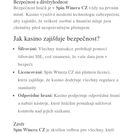
Bezpečnost a důvěryhodnost
Spin Winera CZ
Bezpečnost hráčů je v
vždy na prvním
místě. Kasino využívá moderní technologie zabezpečení,
aby zajistilo, že veškeré osobní a finanční údaje jsou
chráněny před neoprávněným přístupem.
Jak kasino zajišťuje bezpečnost?
Šifrování:
Všechny transakce probíhají pomocí
šifrování SSL, což znamená, že vaše data jsou v
bezpečí.
Licencování:
Spin Winera CZ má platnou licenci,
která zajišťuje, že kasino dodržuje všechny regulace a
standardy.
Odpovědné hraní:
Kasino podporuje odpovědné hraní
a nabízí nástroje, které hráčům pomáhají udržovat
kontrolu nad jejich sázkami.
Závěr
Spin Winera CZ
je skvělou volbou pro všechny, kteří