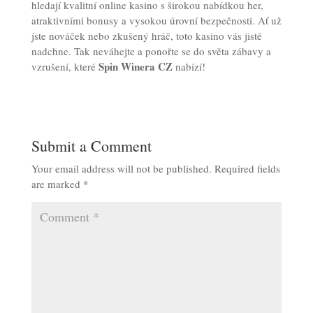
hledají kvalitní online kasino s širokou nabídkou her,
atraktivními bonusy a vysokou úrovní bezpečnosti. Ať už
jste nováček nebo zkušený hráč, toto kasino vás jistě
nadchne. Tak neváhejte a ponořte se do světa zábavy a
Spin Winera CZ
vzrušení, které
nabízí!
Submit a Comment
Your email address will not be published.
Required fields
are marked
*