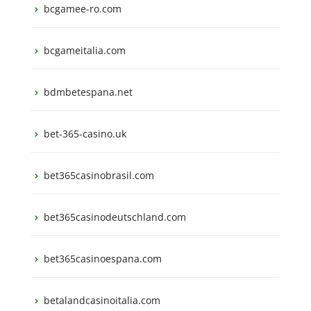
bcgamee-ro.com
bcgameitalia.com
bdmbetespana.net
bet-365-casino.uk
bet365casinobrasil.com
bet365casinodeutschland.com
bet365casinoespana.com
betalandcasinoitalia.com