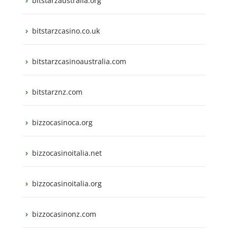
bitstarzaustralia.org
bitstarzcasino.co.uk
bitstarzcasinoaustralia.com
bitstarznz.com
bizzocasinoca.org
bizzocasinoitalia.net
bizzocasinoitalia.org
bizzocasinonz.com