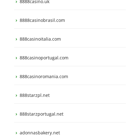
8888casino.uk
8888casinobrasil.com
888casinoitalia.com
888casinoportugal.com
888casinoromania.com
888starzpl.net
888starzportugal.net
adonnasbakery.net