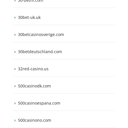
30-betnl.com
30bet-uk.uk
30betcasinosverige.com
30betdeutschland.com
32red-casino.us
500casinodk.com
500casinoespana.com
500casinono.com