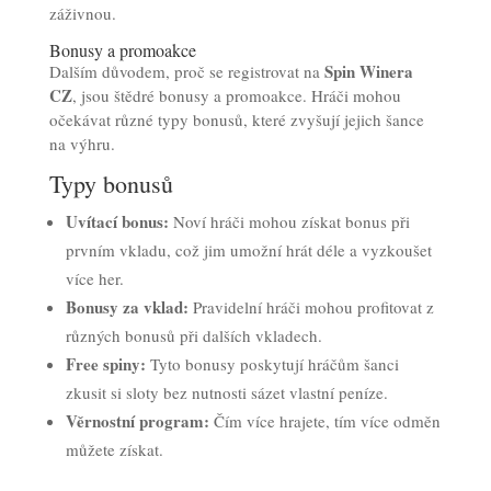
záživnou.
Bonusy a promoakce
Spin Winera
Dalším důvodem, proč se registrovat na
CZ
, jsou štědré bonusy a promoakce. Hráči mohou
očekávat různé typy bonusů, které zvyšují jejich šance
na výhru.
Typy bonusů
Uvítací bonus:
Noví hráči mohou získat bonus při
prvním vkladu, což jim umožní hrát déle a vyzkoušet
více her.
Bonusy za vklad:
Pravidelní hráči mohou profitovat z
různých bonusů při dalších vkladech.
Free spiny:
Tyto bonusy poskytují hráčům šanci
zkusit si sloty bez nutnosti sázet vlastní peníze.
Věrnostní program:
Čím více hrajete, tím více odměn
můžete získat.