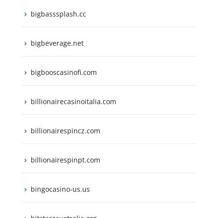
bigbasssplash.cc
bigbeverage.net
bigbooscasinofi.com
billionairecasinoitalia.com
billionairespincz.com
billionairespinpt.com
bingocasino-us.us