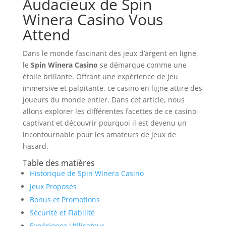
Audacieux de Spin
Winera Casino Vous
Attend
Dans le monde fascinant des jeux d’argent en ligne,
le
Spin Winera Casino
se démarque comme une
étoile brillante. Offrant une expérience de jeu
immersive et palpitante, ce casino en ligne attire des
joueurs du monde entier. Dans cet article, nous
allons explorer les différentes facettes de ce casino
captivant et découvrir pourquoi il est devenu un
incontournable pour les amateurs de jeux de
hasard.
Table des matières
Historique de Spin Winera Casino
Jeux Proposés
Bonus et Promotions
Sécurité et Fiabilité
Expérience Utilisateur