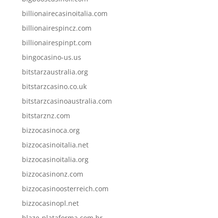
billionairecasinoitalia.com
billionairespincz.com
billionairespinpt.com
bingocasino-us.us
bitstarzaustralia.org
bitstarzcasino.co.uk
bitstarzcasinoaustralia.com
bitstarznz.com
bizzocasinoca.org
bizzocasinoitalia.net
bizzocasinoitalia.org
bizzocasinonz.com
bizzocasinoosterreich.com
bizzocasinopl.net
blaze-plataforma.com.br