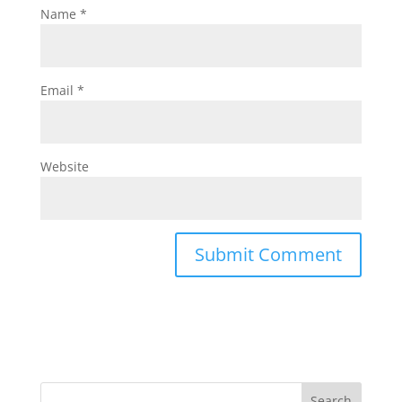
Name
*
Email
*
Website