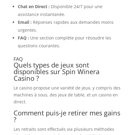
Chat en Direct :
Disponible 24/7 pour une
assistance instantanée.
Email :
Réponses rapides aux demandes moins
urgentes.
FAQ :
Une section complète pour résoudre les
questions courantes.
FAQ
Quels types de jeux sont
disponibles sur Spin Winera
Casino ?
Le casino propose une variété de jeux, y compris des
machines à sous, des jeux de table, et un casino en
direct.
Comment puis-je retirer mes gains
?
Les retraits sont effectués via plusieurs méthodes