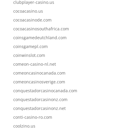
clubplayer-casino.us
cocoacasino.us
cocoacasinode.com
cocoacasinosouthafrica.com
coinsgamedeutchland.com
coinsgamepl.com
coinwinslot.com
comeon-casino-nl.net
comeoncasinocanada.com
comeoncasinosverige.com
conquestadorcasinocanada.com
conquestadorcasinonz.com
conquestadorcasinonz.net
conti-casino-ro.com
coolzino.us