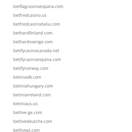
betflagcasinoespana.com
betfredcasino.us
betfredcasinoitalia.com
bethardfinland.com
bethardsverige.com
betifycasinocanada.net
betifycasinoespana.com
betifynorway.com
betiniadk.com
betiniahungary.com
betiniaireland.com
betiniaus.us
betlive-ge.com
betlivedeutche.com
betlivepl.com