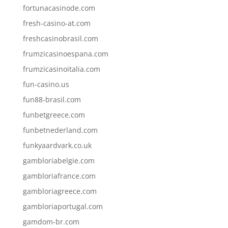
fortunacasinode.com
fresh-casino-at.com
freshcasinobrasil.com
frumzicasinoespana.com
frumzicasinoitalia.com
fun-casino.us
fun88-brasil.com
funbetgreece.com
funbetnederland.com
funkyaardvark.co.uk
gambloriabelgie.com
gambloriafrance.com
gambloriagreece.com
gambloriaportugal.com
gamdom-br.com