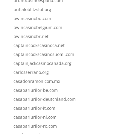
brunocasinoespana.com
buffaloblitzslot.org
bwincasinobd.com
bwincasinobelgium.com
bwincasinobr.net
captaincookscasinoca.net
captaincookscasinosuomi.com
captainjackcasinocanada.org
carlosserrano.org
casadonramon.com.mx
casapariurilor-be.com
casapariurilor-deutchland.com
casapariurilor-it.com
casapariurilor-nl.com
casapariurilor-ro.com