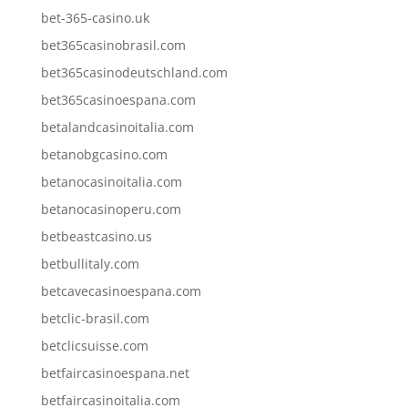
bet-365-casino.uk
bet365casinobrasil.com
bet365casinodeutschland.com
bet365casinoespana.com
betalandcasinoitalia.com
betanobgcasino.com
betanocasinoitalia.com
betanocasinoperu.com
betbeastcasino.us
betbullitaly.com
betcavecasinoespana.com
betclic-brasil.com
betclicsuisse.com
betfaircasinoespana.net
betfaircasinoitalia.com