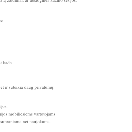
atų žaidimai, ar tiesioginės kazino sesijos.
s:
bet kada
bet ir suteikia daug privalumų:
ijos.
emijos mobiliesiems vartotojams.
a, suprantama net naujokams.