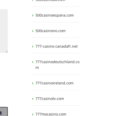
500casinoespana.com
500casinono.com
777-casino-canadafr.net
777casinodeutschland.co
m
777casinoireland.com
777casinolv.com
777mxcasino.com