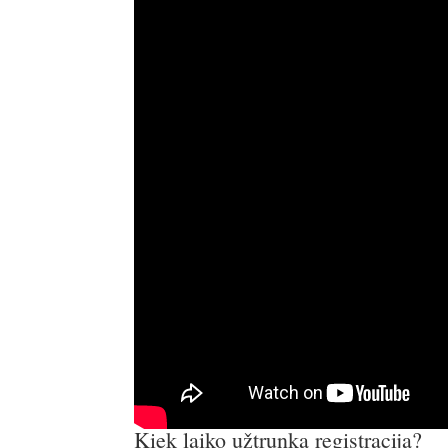
Kiek laiko užtrunka registracija?