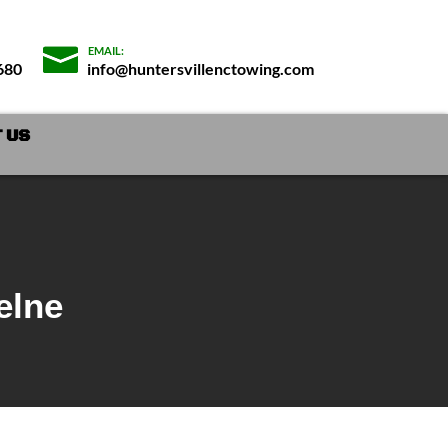
680
info@huntersvillenctowing.com
 US
elne