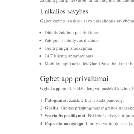
žaidimų patirtį, nesvarbu, ar tai būtų lošimo autom
Unikalios savybės
Ggbet kazino išsiskiria savo unikaliomis savybėmi
Didelis žaidimų pasirinkimas
Patogus ir intuityvus dizainas
Greiti pinigų išmokėjimai
24/7 klientų aptarnavimas
Mobilioji aplikacija, leidžianti žaisti bet kur ir 
Ggbet app privalumai
Ggbet app
ne tik leidžia lengvai pasiekti kazino, 
Patogumas
: Žaiskite kur ir kada panorėję.
Greitis
: Greitas prisijungimas ir greitos transakc
Specialūs pasiūlymai
: Išskirtinės akcijos ir pr
Paprasta navigacija
: Intuityvi vartotojo sąsaj