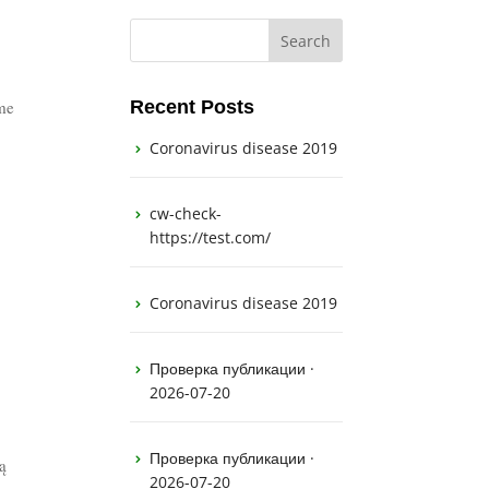
ame
Recent Posts
Coronavirus disease 2019
cw-check-
https://test.com/
Coronavirus disease 2019
Проверка публикации ·
2026-07-20
Проверка публикации ·
ną
2026-07-20