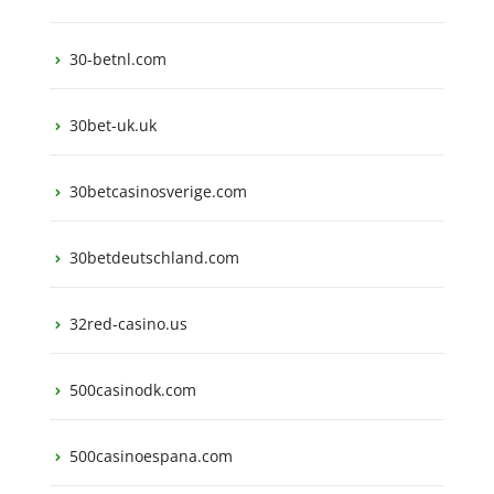
30-betnl.com
30bet-uk.uk
30betcasinosverige.com
30betdeutschland.com
32red-casino.us
500casinodk.com
500casinoespana.com