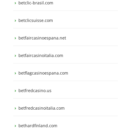
betclic-brasil.com
betclicsuisse.com
betfaircasinoespana.net
betfaircasinoitalia.com
betflagcasinoespana.com
betfredcasino.us
betfredcasinoitalia.com
bethardfinland.com