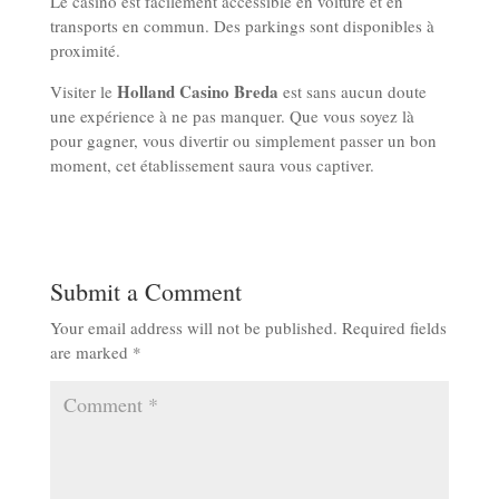
Le casino est facilement accessible en voiture et en
transports en commun. Des parkings sont disponibles à
proximité.
Holland Casino Breda
Visiter le
est sans aucun doute
une expérience à ne pas manquer. Que vous soyez là
pour gagner, vous divertir ou simplement passer un bon
moment, cet établissement saura vous captiver.
Submit a Comment
Your email address will not be published.
Required fields
are marked
*