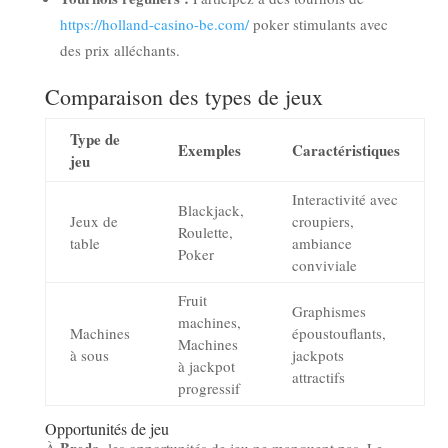
https://holland-casino-be.com/
poker stimulants avec
des prix alléchants.
Comparaison des types de jeux
Type de
Exemples
Caractéristiques
jeu
Interactivité avec
Blackjack,
Jeux de
croupiers,
Roulette,
table
ambiance
Poker
conviviale
Fruit
Graphismes
machines,
Machines
époustouflants,
Machines
à sous
jackpots
à jackpot
attractifs
progressif
Opportunités de jeu