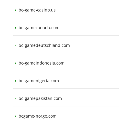
bc-game-casino.us
bc-gamecanada.com
bc-gamedeutschland.com
bc-gameindonesia.com
bc-gamenigeria.com
bc-gamepakistan.com
bcgame-norge.com