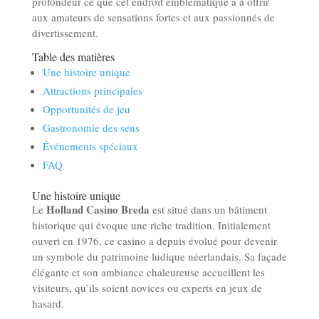
profondeur ce que cet endroit emblématique a à offrir
aux amateurs de sensations fortes et aux passionnés de
divertissement.
Table des matières
Une histoire unique
Attractions principales
Opportunités de jeu
Gastronomie des sens
Événements spéciaux
FAQ
Une histoire unique
Holland Casino Breda
Le
est situé dans un bâtiment
historique qui évoque une riche tradition. Initialement
ouvert en 1976, ce casino a depuis évolué pour devenir
un symbole du patrimoine ludique néerlandais. Sa façade
élégante et son ambiance chaleureuse accueillent les
visiteurs, qu’ils soient novices ou experts en jeux de
hasard.