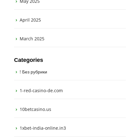
May 2025
April 2025
March 2025
Categories
! Без рубрики
1-red-casino-de.com
10betcasino.us
1xbet-india-online.in3