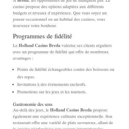
Breda
À
, les opportunités de jeu ne manquent pas. Le
casino propose des options adaptées aux différents
budgets et niveaux d’expérience. Que vous soyez un
joueur occasionnel ou un habitué des casinos, vous
trouverez votre bonheur.
Programmes de fidélité
Holland Casino Breda
Le
valorise ses clients réguliers
avec un programme de fidélité qui offre de nombreux
avantages :
Points de fidélité échangeables contre des boissons ou
des repas.
Invitations à des événements exclusifs.
Promotions sur les jeux et les tournois.
Gastronomie des sens
Holland Casino Breda
Au-delà des jeux, le
propose
également une expérience culinaire exceptionnelle. Son
restaurant offre une variété de plats savoureux, allant de
la cuisine néerlandaise aux saveurs internationales.