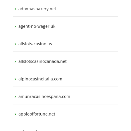
adonnasbakery.net
agent-no-wager.uk
allslots-casino.us
allslotscasinocanada.net
alpinocasinoitalia.com
amunracasinoespana.com
appleoffortune.net