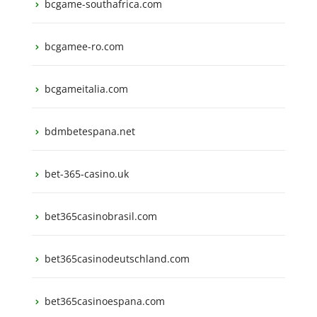
bcgame-southafrica.com
bcgamee-ro.com
bcgameitalia.com
bdmbetespana.net
bet-365-casino.uk
bet365casinobrasil.com
bet365casinodeutschland.com
bet365casinoespana.com