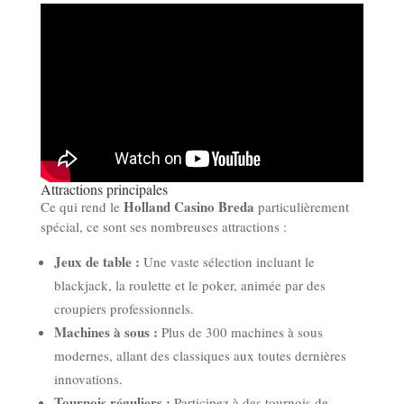
Attractions principales
Holland Casino Breda
Ce qui rend le
particulièrement
spécial, ce sont ses nombreuses attractions :
Jeux de table :
Une vaste sélection incluant le
blackjack, la roulette et le poker, animée par des
croupiers professionnels.
Machines à sous :
Plus de 300 machines à sous
modernes, allant des classiques aux toutes dernières
innovations.
Tournois réguliers :
Participez à des tournois de