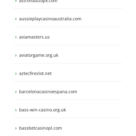
astronauttopx.com
aussieplaycasinoaustralia.com
aviamasters.us
aviatorgame.org.uk
aztecfireslot.net
barcelonacasinoespana.com
bass-win-casino.org.uk
bassbetcasinopl.com