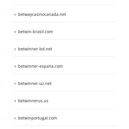
betwaycasinocanada.net
betwin-brasil.com
betwinner-bd.net
betwinner-espana.com
betwinner-uz.net
betwinnerus.us
betwinportugal.com