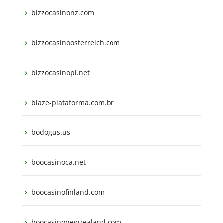
bizzocasinonz.com
bizzocasinoosterreich.com
bizzocasinopl.net
blaze-plataforma.com.br
bodogus.us
boocasinoca.net
boocasinofinland.com
boocasinonewzealand.com