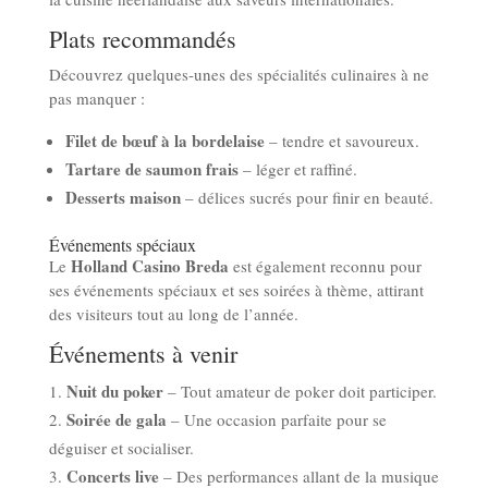
Plats recommandés
Découvrez quelques-unes des spécialités culinaires à ne
pas manquer :
Filet de bœuf à la bordelaise
– tendre et savoureux.
Tartare de saumon frais
– léger et raffiné.
Desserts maison
– délices sucrés pour finir en beauté.
Événements spéciaux
Holland Casino Breda
Le
est également reconnu pour
ses événements spéciaux et ses soirées à thème, attirant
des visiteurs tout au long de l’année.
Événements à venir
Nuit du poker
– Tout amateur de poker doit participer.
Soirée de gala
– Une occasion parfaite pour se
déguiser et socialiser.
Concerts live
– Des performances allant de la musique