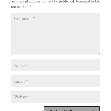
Your email address will not be published.
Required fields
are marked
*