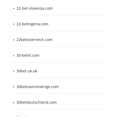
22-bet-slovenija.com
22-betnigeria.com
22betosterreich.com
30-betnl.com
30bet-uk.uk
30betcasinosverige.com
30betdeutschland.com