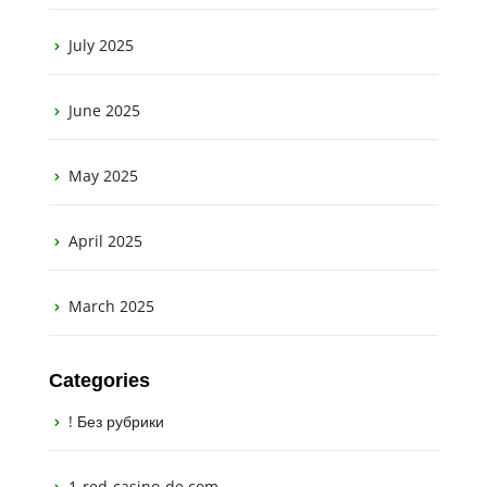
July 2025
June 2025
May 2025
April 2025
March 2025
Categories
! Без рубрики
1-red-casino-de.com