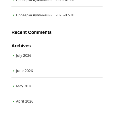
Проверка публикации · 2026-07-20
Recent Comments
Archives
July 2026
June 2026
May 2026
April 2026