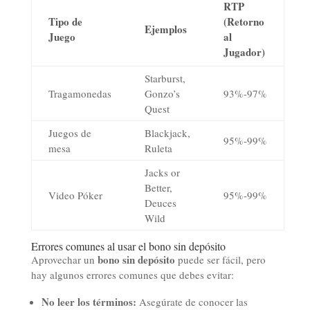
RTP
Tipo de
(Retorno
Ejemplos
Juego
al
Jugador)
Starburst,
Tragamonedas
Gonzo’s
93%-97%
Quest
Juegos de
Blackjack,
95%-99%
mesa
Ruleta
Jacks or
Better,
Video Póker
95%-99%
Deuces
Wild
Errores comunes al usar el bono sin depósito
bono sin depósito
Aprovechar un
puede ser fácil, pero
hay algunos errores comunes que debes evitar:
No leer los términos:
Asegúrate de conocer las