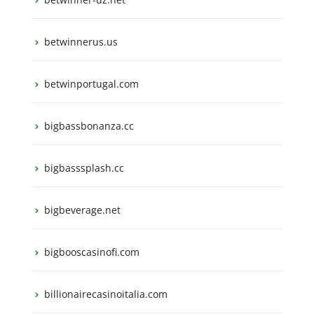
betwinnerus.us
betwinportugal.com
bigbassbonanza.cc
bigbasssplash.cc
bigbeverage.net
bigbooscasinofi.com
billionairecasinoitalia.com