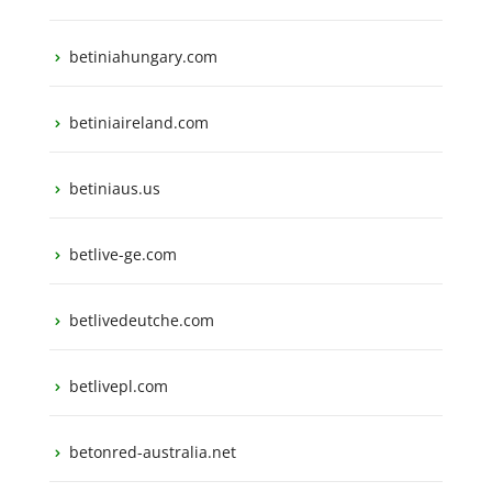
betiniahungary.com
betiniaireland.com
betiniaus.us
betlive-ge.com
betlivedeutche.com
betlivepl.com
betonred-australia.net