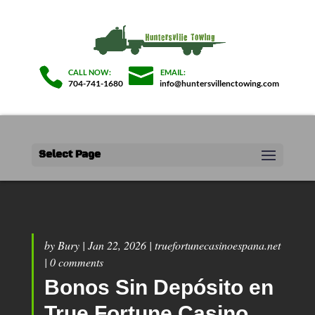
704-741-1680
info@huntersvillenctowing.com
Select Page
by
Bury
|
Jan 22, 2026
|
truefortunecasinoespana.net
|
0 comments
Bonos Sin Depósito en
True Fortune Casino