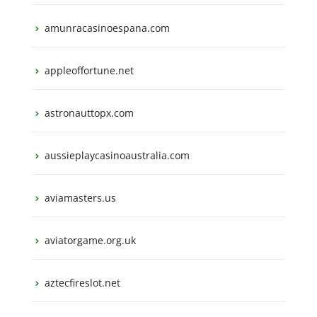
amunracasinoespana.com
appleoffortune.net
astronauttopx.com
aussieplaycasinoaustralia.com
aviamasters.us
aviatorgame.org.uk
aztecfireslot.net