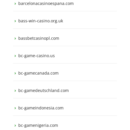
barcelonacasinoespana.com
bass-win-casino.org.uk
bassbetcasinopl.com
bc-game-casino.us
bc-gamecanada.com
bc-gamedeutschland.com
bc-gameindonesia.com
bc-gamenigeria.com