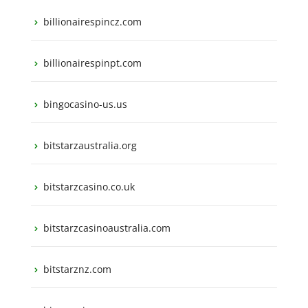
billionairespincz.com
billionairespinpt.com
bingocasino-us.us
bitstarzaustralia.org
bitstarzcasino.co.uk
bitstarzcasinoaustralia.com
bitstarznz.com