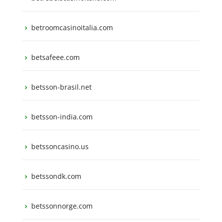
betroomcasinoitalia.com
betsafeee.com
betsson-brasil.net
betsson-india.com
betssoncasino.us
betssondk.com
betssonnorge.com