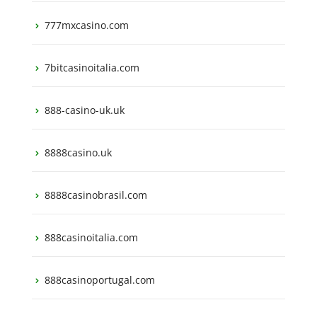
777mxcasino.com
7bitcasinoitalia.com
888-casino-uk.uk
8888casino.uk
8888casinobrasil.com
888casinoitalia.com
888casinoportugal.com