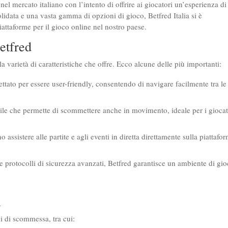
 nel mercato italiano con l’intento di offrire ai giocatori un’esperienza di
data e una vasta gamma di opzioni di gioco, Betfred Italia si è
attaforme per il gioco online nel nostro paese.
Betfred
la varietà di caratteristiche che offre. Ecco alcune delle più importanti:
ettato per essere user-friendly, consentendo di navigare facilmente tra le
le che permette di scommettere anche in movimento, ideale per i giocat
 assistere alle partite e agli eventi in diretta direttamente sulla piattafo
 protocolli di sicurezza avanzati, Betfred garantisce un ambiente di gi
i
i di scommessa, tra cui: