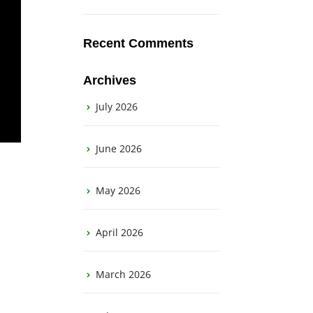
Recent Comments
Archives
July 2026
June 2026
May 2026
April 2026
March 2026