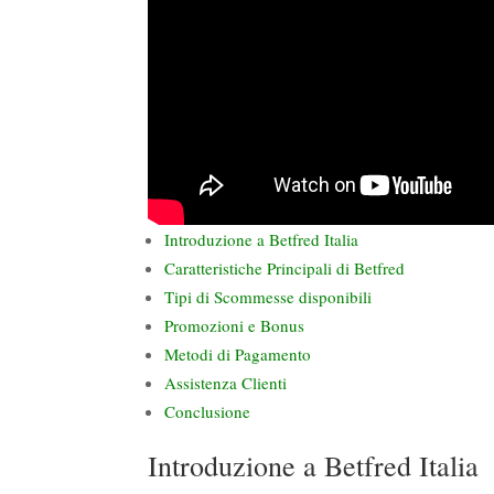
Introduzione a Betfred Italia
Caratteristiche Principali di Betfred
Tipi di Scommesse disponibili
Promozioni e Bonus
Metodi di Pagamento
Assistenza Clienti
Conclusione
Introduzione a Betfred Italia