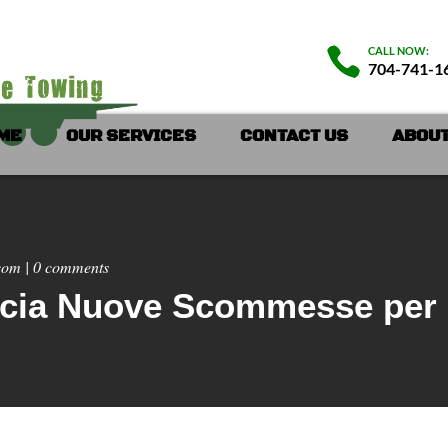
704-741-1
ME
OUR SERVICES
CONTACT US
ABOUT
.com
|
0 comments
ancia Nuove Scommesse per 