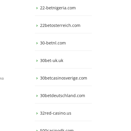
22-betnigeria.com
22betosterreich.com
30-betnl.com
30bet-uk.uk
osa
30betcasinosverige.com
30betdeutschland.com
32red-casino.us
500casinodk.com