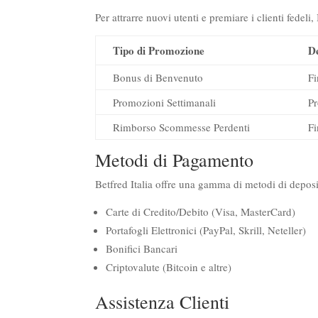
Per attrarre nuovi utenti e premiare i clienti fedeli,
Tipo di Promozione
De
Bonus di Benvenuto
Fi
Promozioni Settimanali
Pr
Rimborso Scommesse Perdenti
Fi
Metodi di Pagamento
Betfred Italia offre una gamma di metodi di deposito
Carte di Credito/Debito (Visa, MasterCard)
Portafogli Elettronici (PayPal, Skrill, Neteller)
Bonifici Bancari
Criptovalute (Bitcoin e altre)
Assistenza Clienti