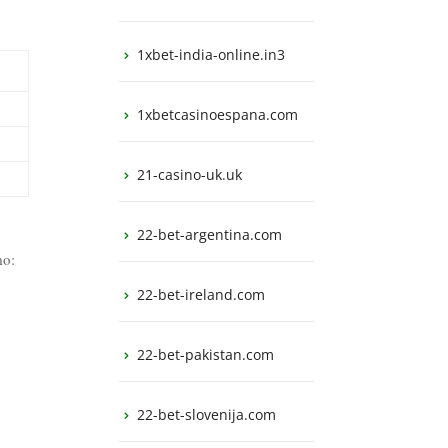
1xbet-india-online.in3
1xbetcasinoespana.com
21-casino-uk.uk
22-bet-argentina.com
mo:
22-bet-ireland.com
22-bet-pakistan.com
22-bet-slovenija.com