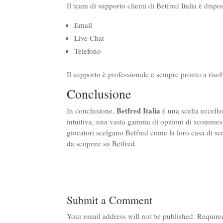
Il team di supporto clienti di Betfred Italia è dispo
Email
Live Chat
Telefono
Il supporto è professionale e sempre pronto a riso
Conclusione
Betfred Italia
In conclusione,
è una scelta eccell
intuitiva, una vasta gamma di opzioni di scommess
giocatori scelgano Betfred come la loro casa di sc
da scoprire su Betfred.
Submit a Comment
Your email address will not be published.
Require