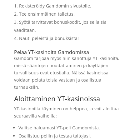
Rekisteröidy Gamdomin sivustolle.
Tee ensimmäinen talletus.
Syötä tarvittavat bonuskoodit, jos sellaisia
vaaditaan.
Nauti peleistä ja bonuksista!
Pelaa YT-kasinoita Gamdomissa
Gamdom tarjoaa myös niin sanottuja YT-kasinoita,
missä sääntöjen noudattaminen ja käyttäjien
turvallisuus ovat etusijalla. Näissä kasinoissa
voidaan pelata toisia vastaan ja osallistua
turnauksiin.
Aloittaminen YT-kasinoissa
YT-kasinoilla käyminen on helppoa, ja voit aloittaa
seuraavilla vaiheilla:
Valitse haluamasi YT-peli Gamdomista.
Osallistuu peliin ja testaa taitojasi.