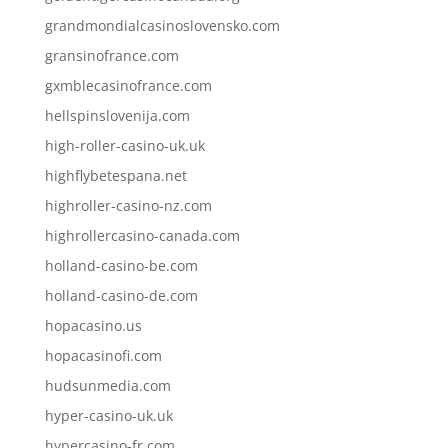
grandmondialcasinoslovensko.com
gransinofrance.com
gxmblecasinofrance.com
hellspinslovenija.com
high-roller-casino-uk.uk
highflybetespana.net
highroller-casino-nz.com
highrollercasino-canada.com
holland-casino-be.com
holland-casino-de.com
hopacasino.us
hopacasinofi.com
hudsunmedia.com
hyper-casino-uk.uk
hypercasino-fr.com