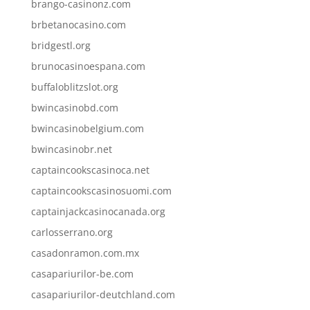
brango-casinonz.com
brbetanocasino.com
bridgestl.org
brunocasinoespana.com
buffaloblitzslot.org
bwincasinobd.com
bwincasinobelgium.com
bwincasinobr.net
captaincookscasinoca.net
captaincookscasinosuomi.com
captainjackcasinocanada.org
carlosserrano.org
casadonramon.com.mx
casapariurilor-be.com
casapariurilor-deutchland.com