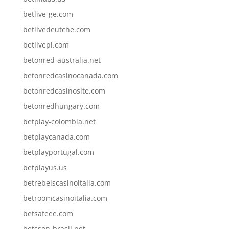
betlive-ge.com
betlivedeutche.com
betlivepl.com
betonred-australia.net
betonredcasinocanada.com
betonredcasinosite.com
betonredhungary.com
betplay-colombia.net
betplaycanada.com
betplayportugal.com
betplayus.us
betrebelscasinoitalia.com
betroomcasinoitalia.com
betsafeee.com
betsson-brasil.net