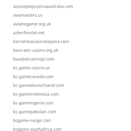
aussieplaycasinoaustralia.com
aviamasters.us
aviatorgame.org.uk
aztecfireslot.net
barcelonacasinoespana.com
bass-win-casino.org.uk
bassbetcasinopl.com
bc-game-casino.us
bc-gamecanada.com
bc-gamedeutschland.com
bc-gameindonesia.com
bc-gamenigeria.com
bc-gamepakistan.com
bcgame-norge.com
bcgame-southafrica.com