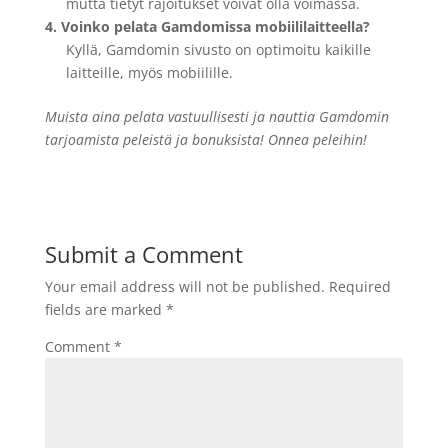
mutta tietyt rajoitukset voivat olla voimassa.
4. Voinko pelata Gamdomissa mobiililaitteella?
Kyllä, Gamdomin sivusto on optimoitu kaikille
laitteille, myös mobiilille.
Muista aina pelata vastuullisesti ja nauttia Gamdomin
tarjoamista peleistä ja bonuksista! Onnea peleihin!
Submit a Comment
Your email address will not be published.
Required
fields are marked
*
Comment
*