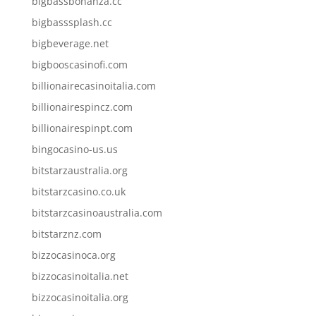
bigbassbonanza.cc
bigbasssplash.cc
bigbeverage.net
bigbooscasinofi.com
billionairecasinoitalia.com
billionairespincz.com
billionairespinpt.com
bingocasino-us.us
bitstarzaustralia.org
bitstarzcasino.co.uk
bitstarzcasinoaustralia.com
bitstarznz.com
bizzocasinoca.org
bizzocasinoitalia.net
bizzocasinoitalia.org