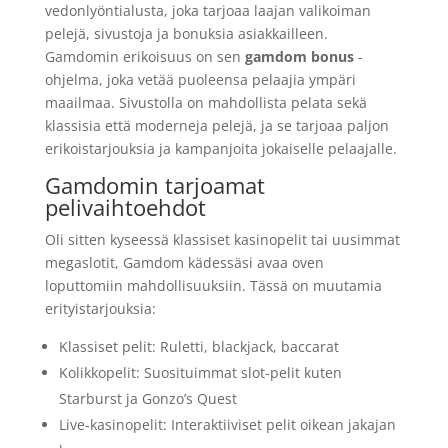
vedonlyöntialusta, joka tarjoaa laajan valikoiman
pelejä, sivustoja ja bonuksia asiakkailleen.
Gamdomin erikoisuus on sen
gamdom bonus
-
ohjelma, joka vetää puoleensa pelaajia ympäri
maailmaa. Sivustolla on mahdollista pelata sekä
klassisia että moderneja pelejä, ja se tarjoaa paljon
erikoistarjouksia ja kampanjoita jokaiselle pelaajalle.
Gamdomin tarjoamat
pelivaihtoehdot
Oli sitten kyseessä klassiset kasinopelit tai uusimmat
megaslotit, Gamdom kädessäsi avaa oven
loputtomiin mahdollisuuksiin. Tässä on muutamia
erityistarjouksia:
Klassiset pelit: Ruletti, blackjack, baccarat
Kolikkopelit: Suosituimmat slot-pelit kuten
Starburst ja Gonzo’s Quest
Live-kasinopelit: Interaktiiviset pelit oikean jakajan