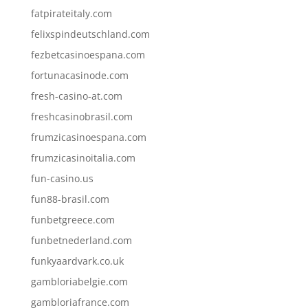
fatpirateitaly.com
felixspindeutschland.com
fezbetcasinoespana.com
fortunacasinode.com
fresh-casino-at.com
freshcasinobrasil.com
frumzicasinoespana.com
frumzicasinoitalia.com
fun-casino.us
fun88-brasil.com
funbetgreece.com
funbetnederland.com
funkyaardvark.co.uk
gambloriabelgie.com
gambloriafrance.com