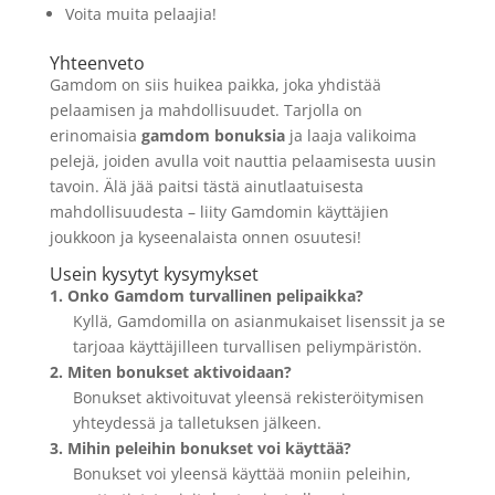
Voita muita pelaajia!
Yhteenveto
Gamdom on siis huikea paikka, joka yhdistää
pelaamisen ja mahdollisuudet. Tarjolla on
erinomaisia
gamdom bonuksia
ja laaja valikoima
pelejä, joiden avulla voit nauttia pelaamisesta uusin
tavoin. Älä jää paitsi tästä ainutlaatuisesta
mahdollisuudesta – liity Gamdomin käyttäjien
joukkoon ja kyseenalaista onnen osuutesi!
Usein kysytyt kysymykset
1. Onko Gamdom turvallinen pelipaikka?
Kyllä, Gamdomilla on asianmukaiset lisenssit ja se
tarjoaa käyttäjilleen turvallisen peliympäristön.
2. Miten bonukset aktivoidaan?
Bonukset aktivoituvat yleensä rekisteröitymisen
yhteydessä ja talletuksen jälkeen.
3. Mihin peleihin bonukset voi käyttää?
Bonukset voi yleensä käyttää moniin peleihin,