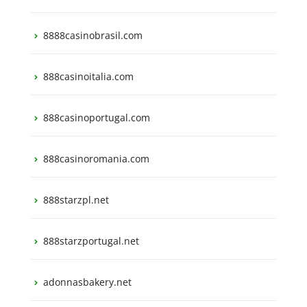
8888casinobrasil.com
888casinoitalia.com
888casinoportugal.com
888casinoromania.com
888starzpl.net
888starzportugal.net
adonnasbakery.net