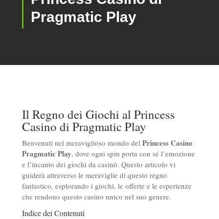
Pragmatic Play
Il Regno dei Giochi al Princess
Casino di Pragmatic Play
Princess Casino
Benvenuti nel meraviglioso mondo del
Pragmatic Play
, dove ogni spin porta con sé l’emozione
e l’incanto dei giochi da casinò. Questo articolo vi
guiderà attraverso le meraviglie di questo regno
fantastico, esplorando i giochi, le offerte e le esperienze
che rendono questo casino unico nel suo genere.
Indice dei Contenuti