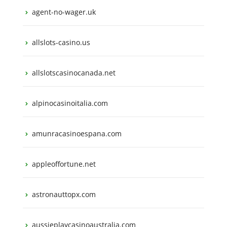
agent-no-wager.uk
allslots-casino.us
allslotscasinocanada.net
alpinocasinoitalia.com
amunracasinoespana.com
appleoffortune.net
astronauttopx.com
aussieplaycasinoaustralia.com