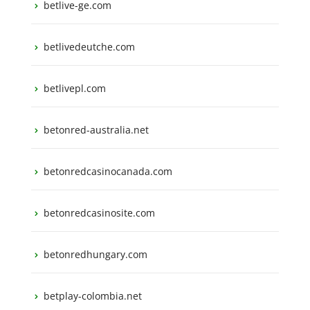
betlive-ge.com
betlivedeutche.com
betlivepl.com
betonred-australia.net
betonredcasinocanada.com
betonredcasinosite.com
betonredhungary.com
betplay-colombia.net