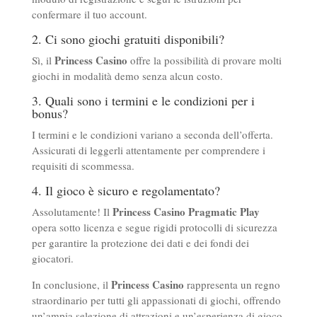
confermare il tuo account.
2. Ci sono giochi gratuiti disponibili?
Princess Casino
Sì, il
offre la possibilità di provare molti
giochi in modalità demo senza alcun costo.
3. Quali sono i termini e le condizioni per i
bonus?
I termini e le condizioni variano a seconda dell’offerta.
Assicurati di leggerli attentamente per comprendere i
requisiti di scommessa.
4. Il gioco è sicuro e regolamentato?
Princess Casino Pragmatic Play
Assolutamente! Il
opera sotto licenza e segue rigidi protocolli di sicurezza
per garantire la protezione dei dati e dei fondi dei
giocatori.
Princess Casino
In conclusione, il
rappresenta un regno
straordinario per tutti gli appassionati di giochi, offrendo
un’ampia selezione di attrazioni e un’esperienza di gioco