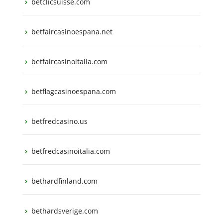
betclicsuisse.com
betfaircasinoespana.net
betfaircasinoitalia.com
betflagcasinoespana.com
betfredcasino.us
betfredcasinoitalia.com
bethardfinland.com
bethardsverige.com