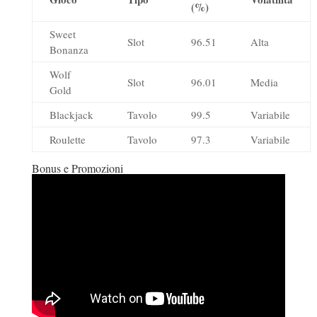
(%)
Sweet
Slot
96.51
Alta
Bonanza
Wolf
Slot
96.01
Media
Gold
Blackjack
Tavolo
99.5
Variabile
Roulette
Tavolo
97.3
Variabile
Bonus e Promozioni