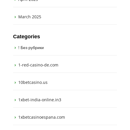
March 2025
Categories
! Без рубрики
1-red-casino-de.com
10betcasino.us
1xbet-india-online.in3
1xbetcasinoespana.com