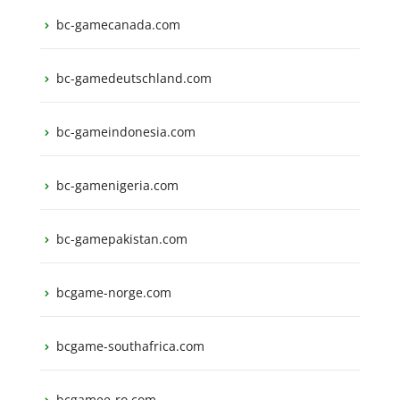
bc-gamecanada.com
bc-gamedeutschland.com
bc-gameindonesia.com
bc-gamenigeria.com
bc-gamepakistan.com
bcgame-norge.com
bcgame-southafrica.com
bcgamee-ro.com