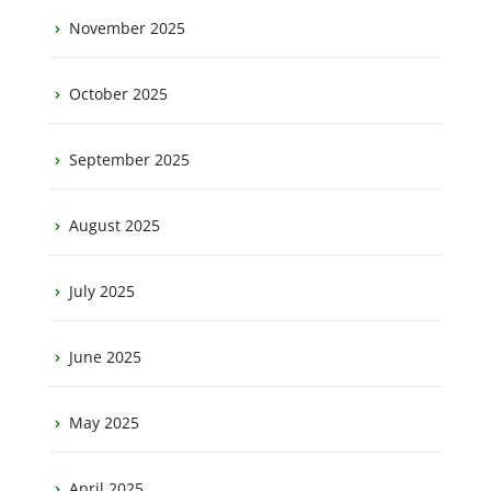
November 2025
October 2025
September 2025
August 2025
July 2025
June 2025
May 2025
April 2025