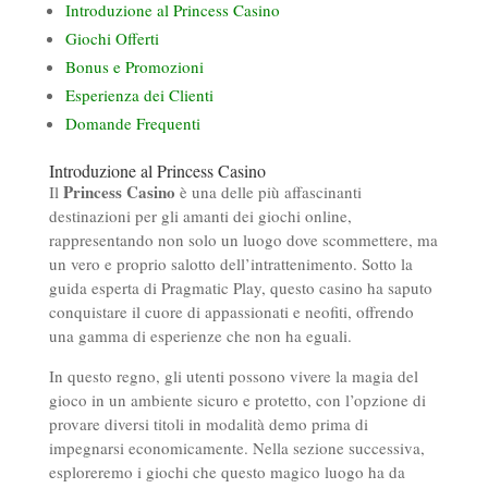
Introduzione al Princess Casino
Giochi Offerti
Bonus e Promozioni
Esperienza dei Clienti
Domande Frequenti
Introduzione al Princess Casino
Princess Casino
Il
è una delle più affascinanti
destinazioni per gli amanti dei giochi online,
rappresentando non solo un luogo dove scommettere, ma
un vero e proprio salotto dell’intrattenimento. Sotto la
guida esperta di Pragmatic Play, questo casino ha saputo
conquistare il cuore di appassionati e neofiti, offrendo
una gamma di esperienze che non ha eguali.
In questo regno, gli utenti possono vivere la magia del
gioco in un ambiente sicuro e protetto, con l’opzione di
provare diversi titoli in modalità demo prima di
impegnarsi economicamente. Nella sezione successiva,
esploreremo i giochi che questo magico luogo ha da