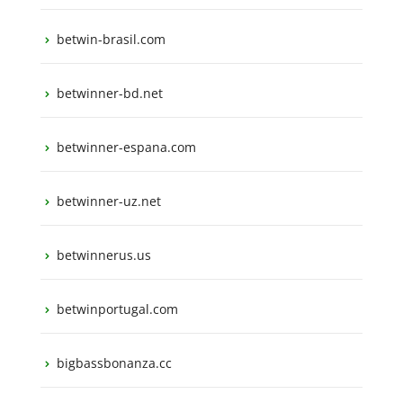
betwin-brasil.com
betwinner-bd.net
betwinner-espana.com
betwinner-uz.net
betwinnerus.us
betwinportugal.com
bigbassbonanza.cc