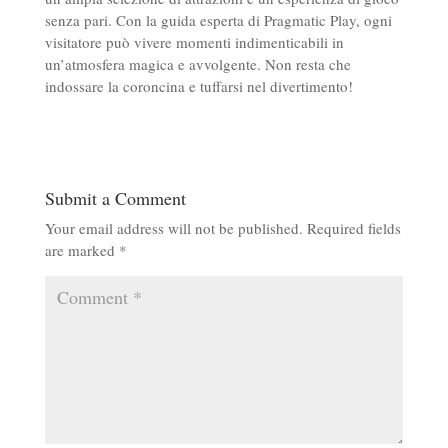
senza pari. Con la guida esperta di Pragmatic Play, ogni
visitatore può vivere momenti indimenticabili in
un’atmosfera magica e avvolgente. Non resta che
indossare la coroncina e tuffarsi nel divertimento!
Submit a Comment
Your email address will not be published.
Required fields
are marked
*