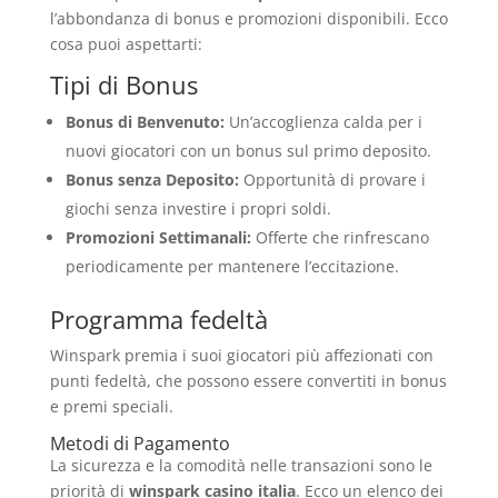
l’abbondanza di bonus e promozioni disponibili. Ecco
cosa puoi aspettarti:
Tipi di Bonus
Bonus di Benvenuto:
Un’accoglienza calda per i
nuovi giocatori con un bonus sul primo deposito.
Bonus senza Deposito:
Opportunità di provare i
giochi senza investire i propri soldi.
Promozioni Settimanali:
Offerte che rinfrescano
periodicamente per mantenere l’eccitazione.
Programma fedeltà
Winspark premia i suoi giocatori più affezionati con
punti fedeltà, che possono essere convertiti in bonus
e premi speciali.
Metodi di Pagamento
La sicurezza e la comodità nelle transazioni sono le
priorità di
winspark casino italia
. Ecco un elenco dei