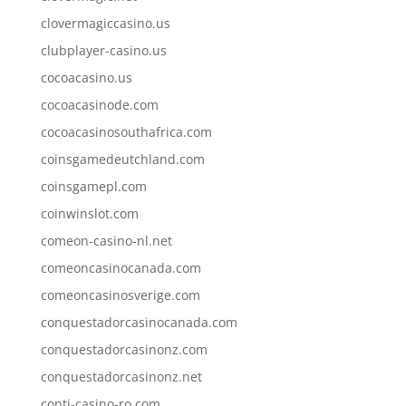
clovermagiccasino.us
clubplayer-casino.us
cocoacasino.us
cocoacasinode.com
cocoacasinosouthafrica.com
coinsgamedeutchland.com
coinsgamepl.com
coinwinslot.com
comeon-casino-nl.net
comeoncasinocanada.com
comeoncasinosverige.com
conquestadorcasinocanada.com
conquestadorcasinonz.com
conquestadorcasinonz.net
conti-casino-ro.com