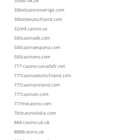
30bet-uk.uk
30betcasinosverige.com
30betdeutschland.com
32red-casino.us
500casinodk.com
500casinoespana.com
500casinono.com
777-casino-canadafr.net
777casinodeutschland.com
777casinoireland.com
777casinolv.com
777mxcasino.com
7bitcasinoitalia.com
888-casino-uk.uk
8888casino.uk