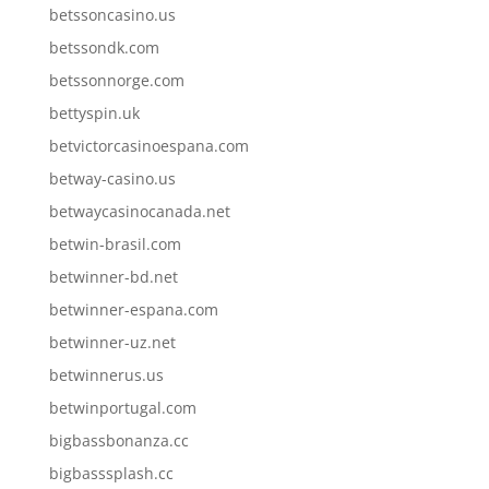
betssoncasino.us
betssondk.com
betssonnorge.com
bettyspin.uk
betvictorcasinoespana.com
betway-casino.us
betwaycasinocanada.net
betwin-brasil.com
betwinner-bd.net
betwinner-espana.com
betwinner-uz.net
betwinnerus.us
betwinportugal.com
bigbassbonanza.cc
bigbasssplash.cc