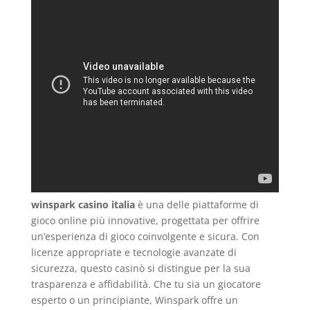
winspark casino italia
è una delle piattaforme di
gioco online più innovative, progettata per offrire
un’esperienza di gioco coinvolgente e sicura. Con
licenze appropriate e tecnologie avanzate di
sicurezza, questo casinò si distingue per la sua
trasparenza e affidabilità. Che tu sia un giocatore
esperto o un principiante, Winspark offre un