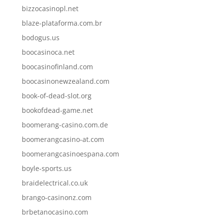
bizzocasinopl.net
blaze-plataforma.com.br
bodogus.us
boocasinoca.net
boocasinofinland.com
boocasinonewzealand.com
book-of-dead-slot.org
bookofdead-game.net
boomerang-casino.com.de
boomerangcasino-at.com
boomerangcasinoespana.com
boyle-sports.us
braidelectrical.co.uk
brango-casinonz.com
brbetanocasino.com