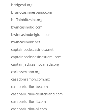
bridgestl.org
brunocasinoespana.com
buffaloblitzslot.org
bwincasinobd.com
bwincasinobelgium.com
bwincasinobr.net
captaincookscasinoca.net
captaincookscasinosuomi.com
captainjackcasinocanada.org
carlosserrano.org
casadonramon.com.mx
casapariurilor-be.com
casapariurilor-deutchland.com
casapariurilor-it.com
casapariurilor-nl.com