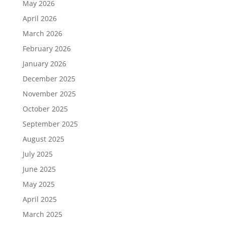
May 2026
April 2026
March 2026
February 2026
January 2026
December 2025
November 2025
October 2025
September 2025
August 2025
July 2025
June 2025
May 2025
April 2025
March 2025