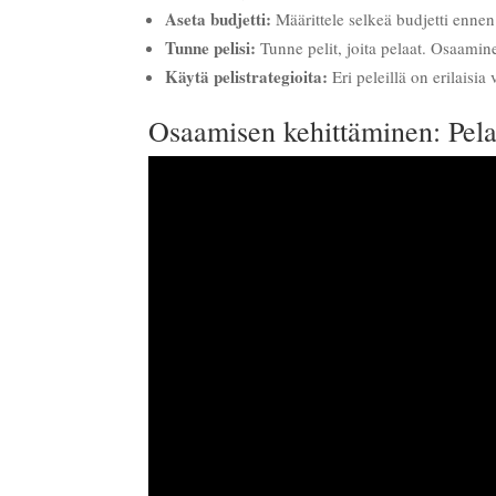
Aseta budjetti:
Määrittele selkeä budjetti ennen 
Tunne pelisi:
Tunne pelit, joita pelaat. Osaamin
Käytä pelistrategioita:
Eri peleillä on erilaisia 
Osaamisen kehittäminen: Pela