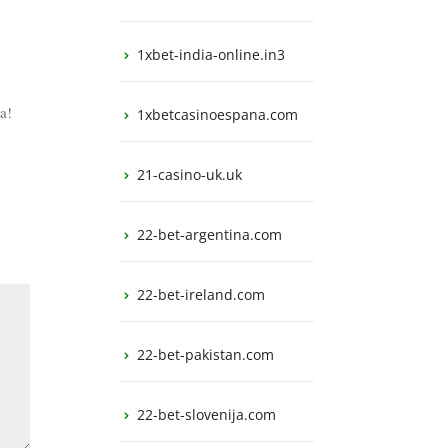
1xbet-india-online.in3
a!
1xbetcasinoespana.com
21-casino-uk.uk
22-bet-argentina.com
22-bet-ireland.com
22-bet-pakistan.com
22-bet-slovenija.com