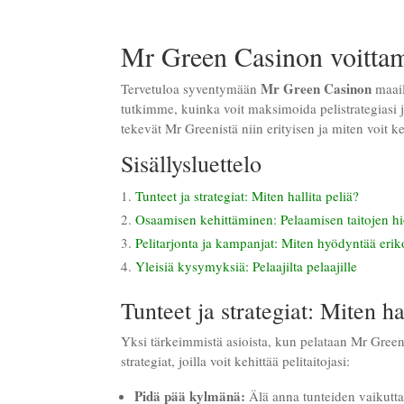
Mr Green Casinon voittamis
Mr Green Casinon
Tervetuloa syventymään
maail
tutkimme, kuinka voit maksimoida pelistrategiasi j
tekevät Mr Greenistä niin erityisen ja miten voit k
Sisällysluettelo
Tunteet ja strategiat: Miten hallita peliä?
Osaamisen kehittäminen: Pelaamisen taitojen 
Pelitarjonta ja kampanjat: Miten hyödyntää erik
Yleisiä kysymyksiä: Pelaajilta pelaajille
Tunteet ja strategiat: Miten ha
Yksi tärkeimmistä asioista, kun pelataan Mr Green
strategiat, joilla voit kehittää pelitaitojasi:
Pidä pää kylmänä:
Älä anna tunteiden vaikuttaa