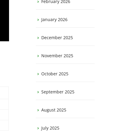
February 2026
January 2026
December 2025
November 2025
October 2025
September 2025
August 2025
July 2025