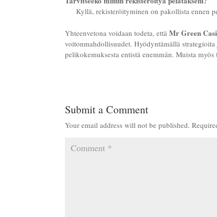
Tarvitseeko minun rekisteröityä pelatakseni?
Kyllä, rekisteröityminen on pakollista ennen p
Mr Green Cas
Yhteenvetona voidaan todeta, että
voitonmahdollisuudet. Hyödyntämällä strategioita ja 
pelikokemuksesta entistä enemmän. Muista myös tutu
Submit a Comment
Your email address will not be published.
Require