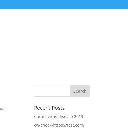
Recent Posts
mada
Coronavirus disease 2019
cw-check-https://test.com/