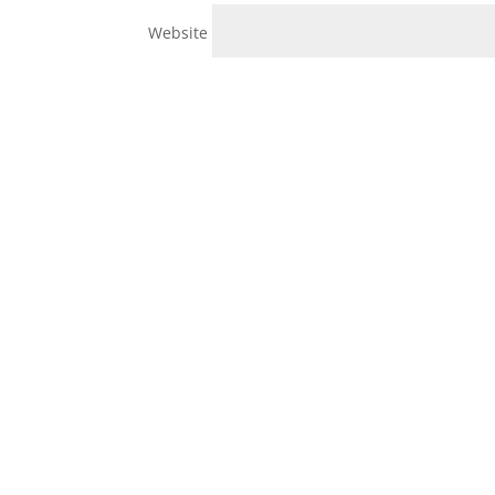
Website