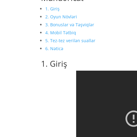
1. Giriş
2. Oyun Növləri
3. Bonuslar və Təşviqlər
4. Mobil Tətbiq
5. Tez-tez verilən suallar
6. Nəticə
1. Giriş