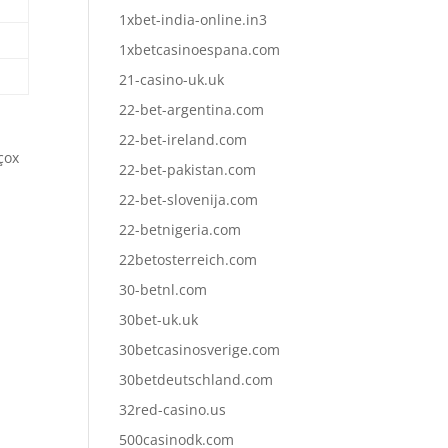
1xbet-india-online.in3
1xbetcasinoespana.com
21-casino-uk.uk
22-bet-argentina.com
22-bet-ireland.com
çox
22-bet-pakistan.com
22-bet-slovenija.com
22-betnigeria.com
22betosterreich.com
30-betnl.com
30bet-uk.uk
30betcasinosverige.com
30betdeutschland.com
32red-casino.us
500casinodk.com