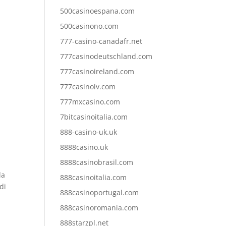
500casinoespana.com
500casinono.com
777-casino-canadafr.net
777casinodeutschland.com
777casinoireland.com
777casinolv.com
777mxcasino.com
7bitcasinoitalia.com
888-casino-uk.uk
8888casino.uk
8888casinobrasil.com
la
888casinoitalia.com
di
888casinoportugal.com
888casinoromania.com
888starzpl.net