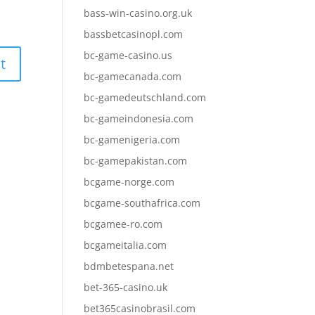
bass-win-casino.org.uk
bassbetcasinopl.com
bc-game-casino.us
bc-gamecanada.com
bc-gamedeutschland.com
bc-gameindonesia.com
bc-gamenigeria.com
bc-gamepakistan.com
bcgame-norge.com
bcgame-southafrica.com
bcgamee-ro.com
bcgameitalia.com
bdmbetespana.net
bet-365-casino.uk
bet365casinobrasil.com