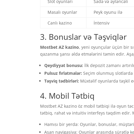
Slot oyunları
Sadə və əyləncəli
Masalı oyunlar
Peyk oyunu ilə
Canlı kazino
İntensiv
3. Bonuslar və Təşviqlər
Mostbet AZ kazino
, yeni oyunçular üçün bir s
qazanma şansı əldə etmələrini təmin edir. Aşa
Qeydiyyat bonusu:
İlk depozit zamanı artırı
Pulsuz fırlatmalar:
Seçim olunmuş slotlarda is
Təşviq tədbirləri:
Müxtəlif oyunlarda təşkil e
4. Mobil Tətbiq
Mostbet AZ kazino öz mobil tətbiqi ilə oyun tə
tətbiq, rahat və intuitiv interfeys təqdim edir. 
Hamısı bir yerdə: Oyunlar, bonuslar, müştəri
Asan navigasiya: Oyunlar arasında sürətlə ke