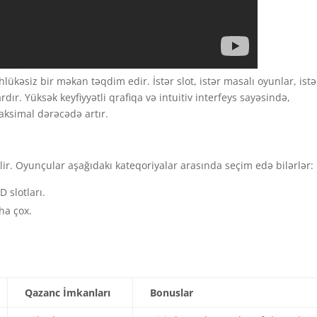
hlükəsiz bir məkan təqdim edir. İstər slot, istər masalı oyunlar, ist
dır. Yüksək keyfiyyətli qrafiqa və intuitiv interfeys sayəsində,
ksimal dərəcədə artır.
lir. Oyunçular aşağıdakı kateqoriyalar arasında seçim edə bilərlər:
D slotları.
ha çox.
Qazanc İmkanları
Bonuslar