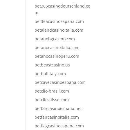
bet365casinodeutschland.co
m
bet365casinoespana.com
betalandcasinoitalia.com
betanobgcasino.com
betanocasinoitalia.com
betanocasinoperu.com
betbeastcasino.us
betbullitaly.com
betcavecasinoespana.com
betclic-brasil.com
betclicsuisse.com
betfaircasinoespana.net
betfaircasinoitalia.com
betflagcasinoespana.com