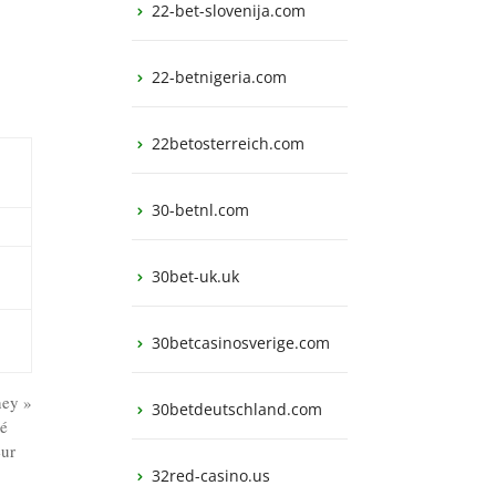
22-bet-slovenija.com
22-betnigeria.com
22betosterreich.com
30-betnl.com
30bet-uk.uk
30betcasinosverige.com
ney »
30betdeutschland.com
sé
eur
32red-casino.us