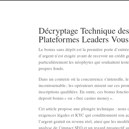
Décryptage Technique de
Plateformes Leaders Vous 
Le bonus sans dépôt est la première porte d’entré
d’argent n’est exigée avant de recevoir un crédit gra
particulièrement les néophytes qui souhaitent teste
propres fonds.
Dans un contexte où la concurrence s’intensifie, l
incontournable ; les opérateurs misent sur ces promo
inscriptions qualifiées. En outre, ces bonus fonct
deposit bonus » ou « free casino money ».
Cet article propose une plongée technique : nous d
exigences légales et KYC qui conditionnent son act
l’argent gratuit en revenu réel, ainsi que les mod
analyse de l’impact SEO et un regard prospectif su