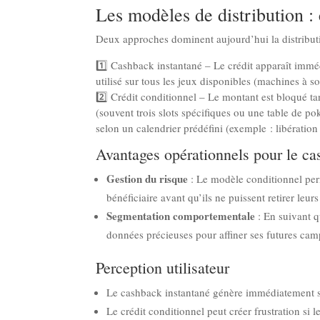
Les modèles de distribution :
Deux approches dominent aujourd’hui la distribut
1️⃣ Cashback instantané – Le crédit apparaît immédi
utilisé sur tous les jeux disponibles (machines à so
2️⃣ Crédit conditionnel – Le montant est bloqué ta
(souvent trois slots spécifiques ou une table de po
selon un calendrier prédéfini (exemple : libératio
Avantages opérationnels pour le ca
Gestion du risque
: Le modèle conditionnel perm
bénéficiaire avant qu’ils ne puissent retirer leurs
Segmentation comportementale
: En suivant q
données précieuses pour affiner ses futures ca
Perception utilisateur
Le cashback instantané génère immédiatement sati
Le crédit conditionnel peut créer frustration si 