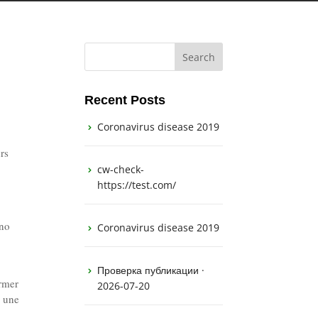
Recent Posts
Coronavirus disease 2019
urs
cw-check-
https://test.com/
 no
Coronavirus disease 2019
Проверка публикации ·
ormer
2026-07-20
r une