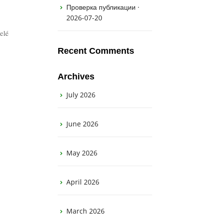
Проверка публикации ·
2026-07-20
elé
Recent Comments
Archives
July 2026
June 2026
May 2026
April 2026
March 2026