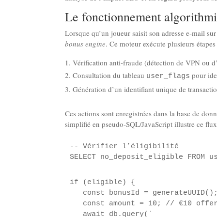
Le fonctionnement algorithmi
Lorsque qu’un joueur saisit son adresse e‑mail sur
bonus engine
. Ce moteur exécute plusieurs étapes c
Vérification anti‑fraude (détection de VPN ou d
Consultation du tableau
pour ide
user_flags
Génération d’un identifiant unique de transactio
Ces actions sont enregistrées dans la base de donné
simplifié en pseudo‑SQL/JavaScript illustre ce flux
-- Vérifier l’éligibilité

if (eligible) {

   const bonusId = generateUUID();
   const amount = 10; // €10 offer
   await db.query(`
