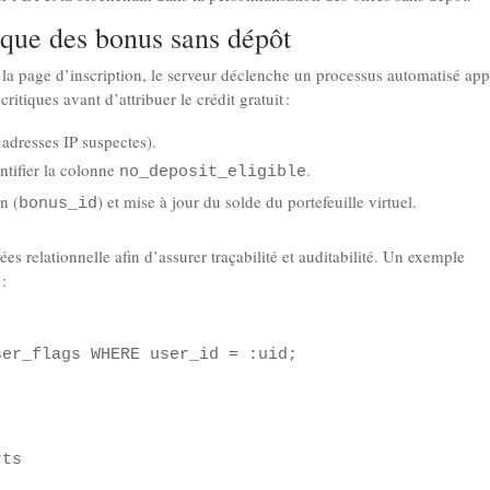
que des bonus sans dépôt
 la page d’inscription, le serveur déclenche un processus automatisé app
ritiques avant d’attribuer le crédit gratuit :
’adresses IP suspectes).
ntifier la colonne
.
no_deposit_eligible
n (
) et mise à jour du solde du portefeuille virtuel.
bonus_id
es relationnelle afin d’assurer traçabilité et auditabilité. Un exemple
 :


ts
