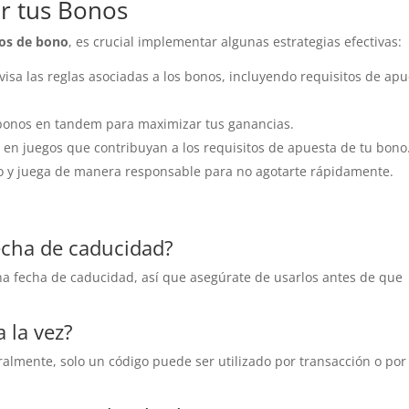
ar tus Bonos
os de bono
, es crucial implementar algunas estrategias efectivas:
isa las reglas asociadas a los bonos, incluyendo requisitos de ap
e bonos en tandem para maximizar tus ganancias.
 en juegos que contribuyan a los requisitos de apuesta de tu bono
 y juega de manera responsable para no agotarte rápidamente.
echa de caducidad?
una fecha de caducidad, así que asegúrate de usarlos antes de que
a la vez?
ralmente, solo un código puede ser utilizado por transacción o por