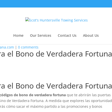
Home
Our Services
Contact Us
About Us
pana.com
|
0 comments
ra el Bono de Verdadera Fortun
ra el Bono de Verdadera Fortun
códigos de bono de verdadera fortuna
que te abrirán las puertas
asino de Verdadera Fortuna. A medida que explores las oportunida
rás cómo sacar el máximo partido a las promociones y bonos