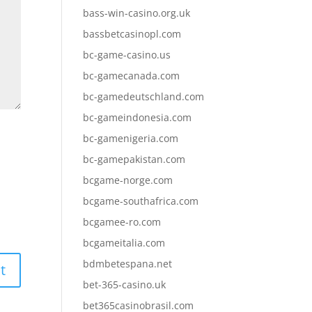
bass-win-casino.org.uk
bassbetcasinopl.com
bc-game-casino.us
bc-gamecanada.com
bc-gamedeutschland.com
bc-gameindonesia.com
bc-gamenigeria.com
bc-gamepakistan.com
bcgame-norge.com
bcgame-southafrica.com
bcgamee-ro.com
bcgameitalia.com
bdmbetespana.net
bet-365-casino.uk
bet365casinobrasil.com