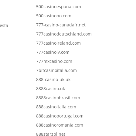
500casinoespana.com
500casinono.com
777-casino-canadafr.net
uesta
777casinodeutschland.com
777casinoireland.com
.
777casinolv.com
777mxcasino.com
7bitcasinoitalia.com
888-casino-uk.uk
8888casino.uk
8888casinobrasil.com
888casinoitalia.com
888casinoportugal.com
888casinoromania.com
888starzpl.net