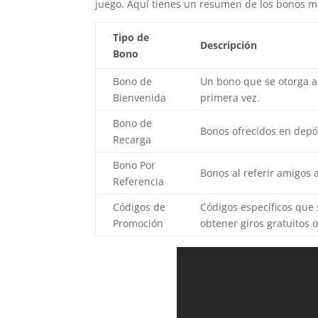
juego. Aquí tienes un resumen de los bonos m
Tipo de
Descripción
Bono
Bono de
Un bono que se otorga al
Bienvenida
primera vez.
Bono de
Bonos ofrecidos en depós
Recarga
Bono Por
Bonos al referir amigos a
Referencia
Códigos de
Códigos específicos que
Promoción
obtener giros gratuitos o