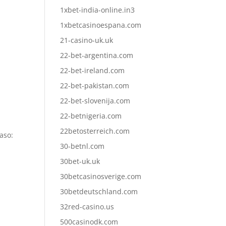
1xbet-india-online.in3
1xbetcasinoespana.com
21-casino-uk.uk
22-bet-argentina.com
22-bet-ireland.com
22-bet-pakistan.com
22-bet-slovenija.com
22-betnigeria.com
22betosterreich.com
aso:
30-betnl.com
30bet-uk.uk
30betcasinosverige.com
30betdeutschland.com
32red-casino.us
500casinodk.com