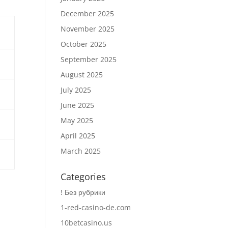
December 2025
November 2025
October 2025
o
September 2025
August 2025
July 2025
June 2025
May 2025
April 2025
March 2025
Categories
! Без рубрики
1-red-casino-de.com
10betcasino.us