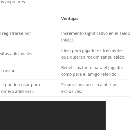
ás populares:
Ventajas
 registrarse por
Incremento significativo en el sald
inicial.
Ideal para jugadores frecuentes
itos adicionales.
que quieren maximizar su saldo.
Beneficios tanto para el jugador
l casino.
como para el amigo referido.
 se pueden usar para
Proporciona acceso a ofertas
 dinero adicional.
exclusivas.