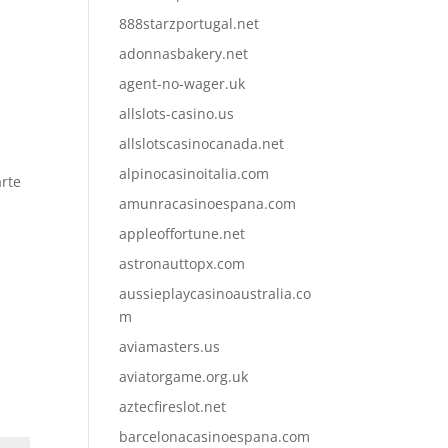
888starzportugal.net
adonnasbakery.net
agent-no-wager.uk
allslots-casino.us
allslotscasinocanada.net
alpinocasinoitalia.com
arte
amunracasinoespana.com
appleoffortune.net
astronauttopx.com
aussieplaycasinoaustralia.co
m
aviamasters.us
aviatorgame.org.uk
aztecfireslot.net
barcelonacasinoespana.com