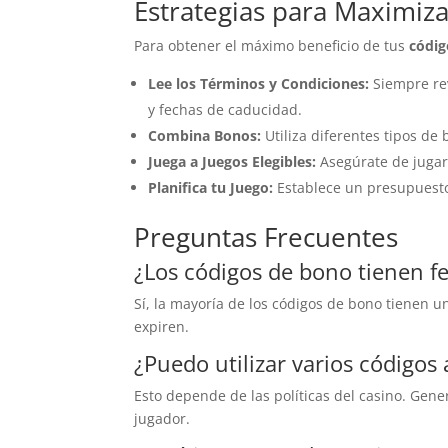
Estrategias para Maximiz
Para obtener el máximo beneficio de tus
códig
Lee los Términos y Condiciones:
Siempre rev
y fechas de caducidad.
Combina Bonos:
Utiliza diferentes tipos d
Juega a Juegos Elegibles:
Asegúrate de jugar
Planifica tu Juego:
Establece un presupuesto
Preguntas Frecuentes
¿Los códigos de bono tienen f
Sí, la mayoría de los códigos de bono tienen 
expiren.
¿Puedo utilizar varios códigos 
Esto depende de las políticas del casino. Gene
jugador.