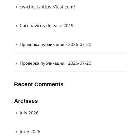
cw-check-https://test.com/
Coronavirus disease 2019
Проверка публикации · 2026-07-20
Проверка публикации · 2026-07-20
Recent Comments
Archives
July 2026
June 2026