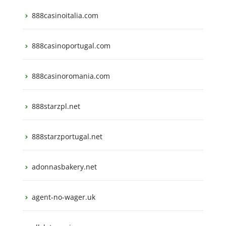
888casinoitalia.com
888casinoportugal.com
888casinoromania.com
888starzpl.net
888starzportugal.net
adonnasbakery.net
agent-no-wager.uk