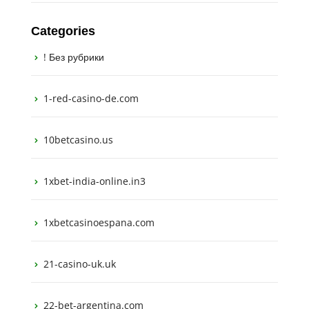
Categories
! Без рубрики
1-red-casino-de.com
10betcasino.us
1xbet-india-online.in3
1xbetcasinoespana.com
21-casino-uk.uk
22-bet-argentina.com