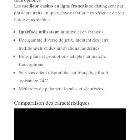
meilleur casino en ligne francais
Les
se distinguent par
plusieurs traits uniques, favorisant une expérience de jeu
fluide et agréable :
Interface utilisateur
intuitive et en français.
Une gamme diverse de jeux, incluant des jeux
traditionnels et des innovations modernes.
Bons plans et promotions adaptés au marché
francophone.
Services client disponibles en français, offrant
assistance 24/7.
Méthodes de paiement locales et sécurisées.
Comparaison des caractéristiques