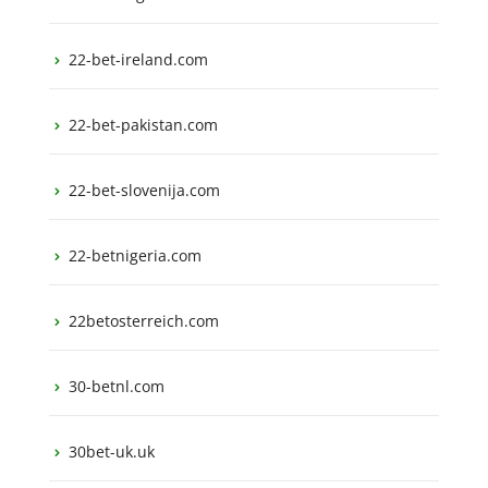
22-bet-ireland.com
22-bet-pakistan.com
22-bet-slovenija.com
22-betnigeria.com
22betosterreich.com
30-betnl.com
30bet-uk.uk