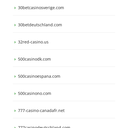
30betcasinosverige.com
30betdeutschland.com
32red-casino.us
500casinodk.com
500casinoespana.com
500casinono.com
777-casino-canadafr.net
777casinodeutschland.com