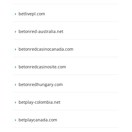
betlivepl.com
betonred-australia.net
betonredcasinocanada.com
betonredcasinosite.com
betonredhungary.com
betplay-colombia.net
betplaycanada.com