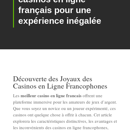
français pour une
expérience inégalée
Découverte des Joyaux des
Casinos en Ligne Francophones
meilleur casino en ligne francais
Les
offrent une
plateforme immersive pour les amateurs de jeux d’argent.
Que vous soyez un novice ou un joueur expérimenté, ces
casinos ont quelque chose à offrir à chacun. Cet article
explorera les caractéristiques distinctives, les avantages et
les inconvénients des casinos en ligne francophones,