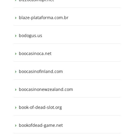
blaze-plataforma.com.br
bodogus.us
boocasinoca.net
boocasinofinland.com
boocasinonewzealand.com
book-of-dead-slot.org
bookofdead-game.net