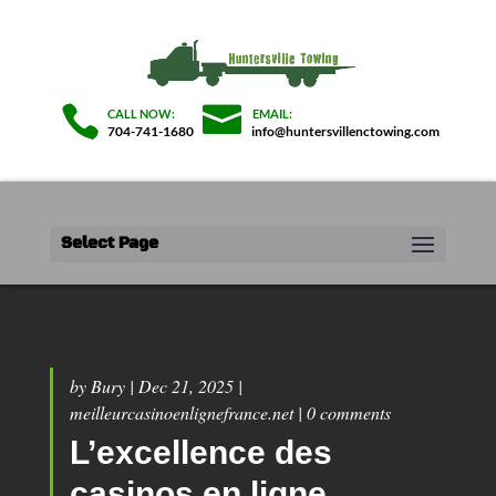
704-741-1680
info@huntersvillenctowing.com
Select Page
by
Bury
|
Dec 21, 2025
|
meilleurcasinoenlignefrance.net
|
0 comments
L’excellence des
casinos en ligne