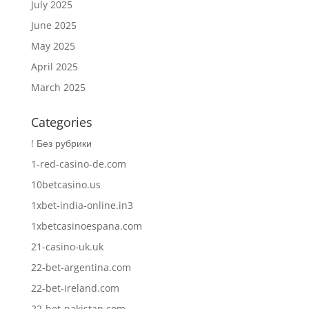
July 2025
June 2025
May 2025
April 2025
March 2025
Categories
! Без рубрики
1-red-casino-de.com
10betcasino.us
1xbet-india-online.in3
1xbetcasinoespana.com
21-casino-uk.uk
22-bet-argentina.com
22-bet-ireland.com
22-bet-pakistan.com