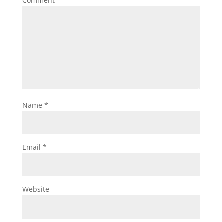
Comment
*
Name
*
Email
*
Website