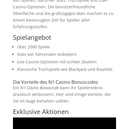
von Spielen, darunter Slots, Tischspiele und Live-
Casino-Optionen. Die benutzerfreundliche
Oberfläche und die großzügigen Boni machen es zu
einem bevorzugten Ziel für Spieler aller
Erfahrungsstufen.
Spielangebot
Über 2000 Spiele
Slots von führenden Anbietern
Live-Casino-Optionen mit echten Dealern
Klassische Tischspiele wie Blackjack und Roulette
Die Vorteile des N1 Casino Bonuscodes
Ein
N1 Casino Bonuscode
kann Ihr Spielerlebnis
drastisch verbessern. Hier sind einige Vorteile, die
Sie im Auge behalten sollten:
Exklusive Aktionen