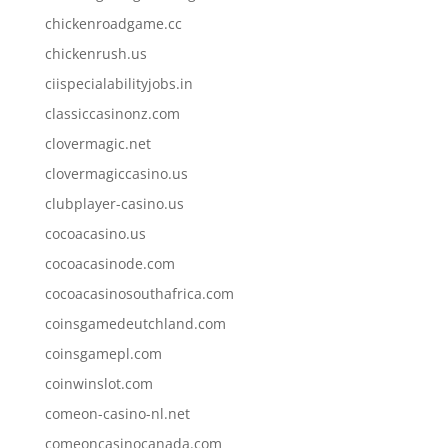
chickenroadgame.cc
chickenrush.us
ciispecialabilityjobs.in
classiccasinonz.com
clovermagic.net
clovermagiccasino.us
clubplayer-casino.us
cocoacasino.us
cocoacasinode.com
cocoacasinosouthafrica.com
coinsgamedeutchland.com
coinsgamepl.com
coinwinslot.com
comeon-casino-nl.net
comeoncasinocanada.com