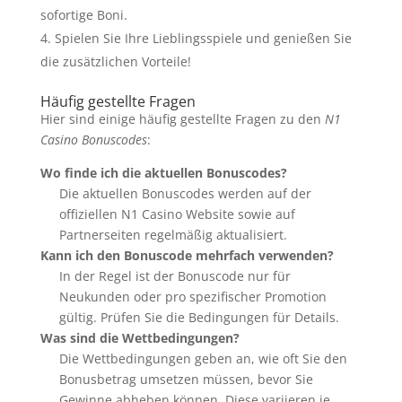
sofortige Boni.
Spielen Sie Ihre Lieblingsspiele und genießen Sie
die zusätzlichen Vorteile!
Häufig gestellte Fragen
Hier sind einige häufig gestellte Fragen zu den
N1
Casino Bonuscodes
:
Wo finde ich die aktuellen Bonuscodes?
Die aktuellen Bonuscodes werden auf der
offiziellen N1 Casino Website sowie auf
Partnerseiten regelmäßig aktualisiert.
Kann ich den Bonuscode mehrfach verwenden?
In der Regel ist der Bonuscode nur für
Neukunden oder pro spezifischer Promotion
gültig. Prüfen Sie die Bedingungen für Details.
Was sind die Wettbedingungen?
Die Wettbedingungen geben an, wie oft Sie den
Bonusbetrag umsetzen müssen, bevor Sie
Gewinne abheben können. Diese variieren je