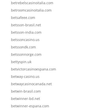
betrebelscasinoitalia.com
betroomcasinoitalia.com
betsafeee.com
betsson-brasil.net
betsson-india.com
betssoncasino.us
betssondk.com
betssonnorge.com
bettyspin.uk
betvictorcasinoespana.com
betway-casino.us
betwaycasinocanada.net
betwin-brasil.com
betwinner-bd.net
betwinner-espana.com