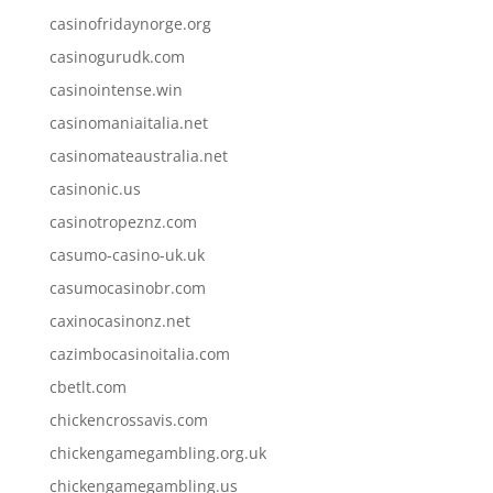
casinofridaynorge.org
casinogurudk.com
casinointense.win
casinomaniaitalia.net
casinomateaustralia.net
casinonic.us
casinotropeznz.com
casumo-casino-uk.uk
casumocasinobr.com
caxinocasinonz.net
cazimbocasinoitalia.com
cbetlt.com
chickencrossavis.com
chickengamegambling.org.uk
chickengamegambling.us