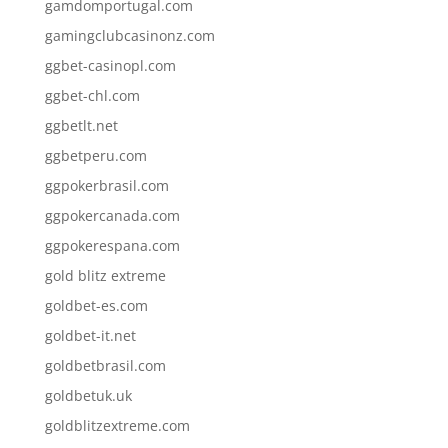
gamdomportugal.com
gamingclubcasinonz.com
ggbet-casinopl.com
ggbet-chl.com
ggbetlt.net
ggbetperu.com
ggpokerbrasil.com
ggpokercanada.com
ggpokerespana.com
gold blitz extreme
goldbet-es.com
goldbet-it.net
goldbetbrasil.com
goldbetuk.uk
goldblitzextreme.com