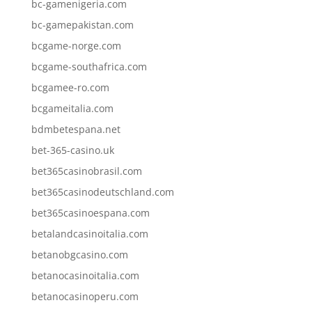
bc-gamenigeria.com
bc-gamepakistan.com
bcgame-norge.com
bcgame-southafrica.com
bcgamee-ro.com
bcgameitalia.com
bdmbetespana.net
bet-365-casino.uk
bet365casinobrasil.com
bet365casinodeutschland.com
bet365casinoespana.com
betalandcasinoitalia.com
betanobgcasino.com
betanocasinoitalia.com
betanocasinoperu.com