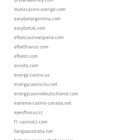
duelzcasino-sverige.com
easybetargentina.com
easybetuk.com
efbetcasinoespana.com
efbetfrance.com
efbetit.com
encefa.com
energy-casino.us
energycasino-hu.net
energycasinodeutschland.com
extreme-casino-canada.net
eyeofhorus.cc
f1-casinocz.com
fairgoaustralia.net