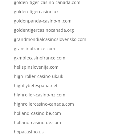
golden-tiger-casino-canada.com
golden-tigercasino.uk
goldenpanda-casino-nl.com
goldentigercasinocanada.org
grandmondialcasinoslovensko.com
gransinofrance.com
gxmblecasinofrance.com
hellspinslovenija.com
high-roller-casino-uk.uk
highflybetespana.net
highroller-casino-nz.com
highrollercasino-canada.com
holland-casino-be.com
holland-casino-de.com
hopacasino.us