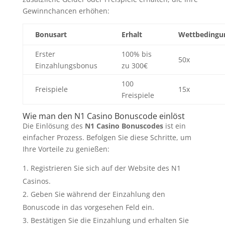
Gewinnchancen erhöhen:
Bonusart
Erhalt
Wettbedingu
Erster
100% bis
50x
Einzahlungsbonus
zu 300€
100
Freispiele
15x
Freispiele
Wie man den N1 Casino Bonuscode einlöst
Die Einlösung des
N1 Casino Bonuscodes
ist ein
einfacher Prozess. Befolgen Sie diese Schritte, um
Ihre Vorteile zu genießen:
Registrieren Sie sich auf der Website des N1
Casinos.
Geben Sie während der Einzahlung den
Bonuscode in das vorgesehen Feld ein.
Bestätigen Sie die Einzahlung und erhalten Sie