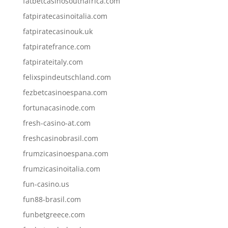
fatbetcasinosouthafrica.com
fatpiratecasinoitalia.com
fatpiratecasinouk.uk
fatpiratefrance.com
fatpirateitaly.com
felixspindeutschland.com
fezbetcasinoespana.com
fortunacasinode.com
fresh-casino-at.com
freshcasinobrasil.com
frumzicasinoespana.com
frumzicasinoitalia.com
fun-casino.us
fun88-brasil.com
funbetgreece.com