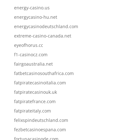
energy-casino.us
energycasino-hu.net
energycasinodeutschland.com
extreme-casino-canada.net
eyeofhorus.cc
f1-casinocz.com
fairgoaustralia.net
fatbetcasinosouthafrica.com
fatpiratecasinoitalia.com
fatpiratecasinouk.uk
fatpiratefrance.com
fatpirateitaly.com
felixspindeutschland.com
fezbetcasinoespana.com
fortunacasinode.com