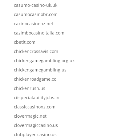
casumo-casino-uk.uk
casumocasinobr.com
caxinocasinonz.net
cazimbocasinoitalia.com
cbetlt.com
chickencrossavis.com
chickengamegambling.org.uk
chickengamegambling.us
chickenroadgame.cc
chickenrush.us
ciispecialabilityjobs.in
classiccasinonz.com
clovermagic.net
clovermagiccasino.us
clubplayer-casino.us