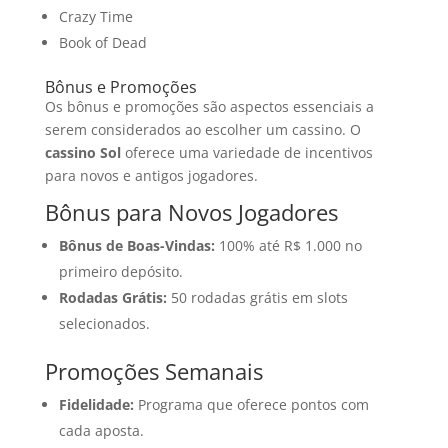
Crazy Time
Book of Dead
Bônus e Promoções
Os bônus e promoções são aspectos essenciais a
serem considerados ao escolher um cassino. O
cassino Sol
oferece uma variedade de incentivos
para novos e antigos jogadores.
Bônus para Novos Jogadores
Bônus de Boas-Vindas:
100% até R$ 1.000 no
primeiro depósito.
Rodadas Grátis:
50 rodadas grátis em slots
selecionados.
Promoções Semanais
Fidelidade:
Programa que oferece pontos com
cada aposta.