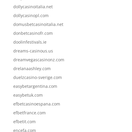
dollycasinoitalia.net
dollycasinopl.com
domusbetcasinoitalia.net
donbetcasinofr.com
doolinfestivals.ie
dreams-casinous.us
dreamvegascasinonz.com
drelanaashley.com
duelzcasino-sverige.com
easybetargentina.com
easybetuk.com
efbetcasinoespana.com
efbetfrance.com
efbetit.com
encefa.com