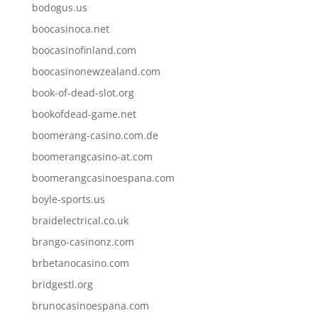
bodogus.us
boocasinoca.net
boocasinofinland.com
boocasinonewzealand.com
book-of-dead-slot.org
bookofdead-game.net
boomerang-casino.com.de
boomerangcasino-at.com
boomerangcasinoespana.com
boyle-sports.us
braidelectrical.co.uk
brango-casinonz.com
brbetanocasino.com
bridgestl.org
brunocasinoespana.com