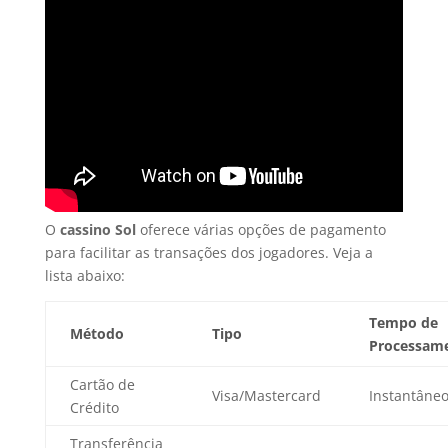
O
cassino Sol
oferece várias opções de pagamento
para facilitar as transações dos jogadores. Veja a
lista abaixo:
Tempo de
Método
Tipo
Processam
Cartão de
Visa/Mastercard
Instantâne
Crédito
Transferência