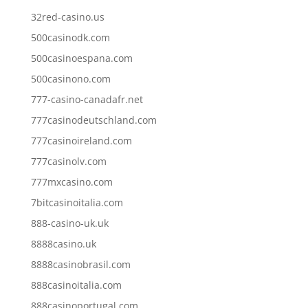
32red-casino.us
500casinodk.com
500casinoespana.com
500casinono.com
777-casino-canadafr.net
777casinodeutschland.com
777casinoireland.com
777casinolv.com
777mxcasino.com
7bitcasinoitalia.com
888-casino-uk.uk
8888casino.uk
8888casinobrasil.com
888casinoitalia.com
888casinoportugal.com