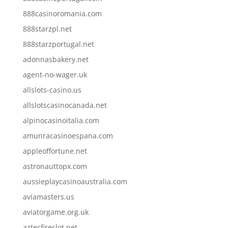
888casinoromania.com
888starzpl.net
888starzportugal.net
adonnasbakery.net
agent-no-wager.uk
allslots-casino.us
allslotscasinocanada.net
alpinocasinoitalia.com
amunracasinoespana.com
appleoffortune.net
astronauttopx.com
aussieplaycasinoaustralia.com
aviamasters.us
aviatorgame.org.uk
aztecfireslot.net