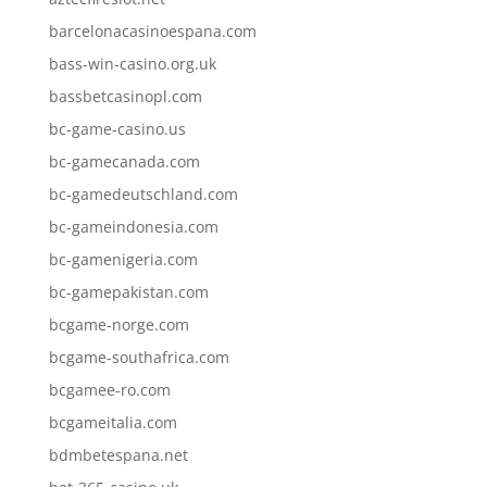
barcelonacasinoespana.com
bass-win-casino.org.uk
bassbetcasinopl.com
bc-game-casino.us
bc-gamecanada.com
bc-gamedeutschland.com
bc-gameindonesia.com
bc-gamenigeria.com
bc-gamepakistan.com
bcgame-norge.com
bcgame-southafrica.com
bcgamee-ro.com
bcgameitalia.com
bdmbetespana.net