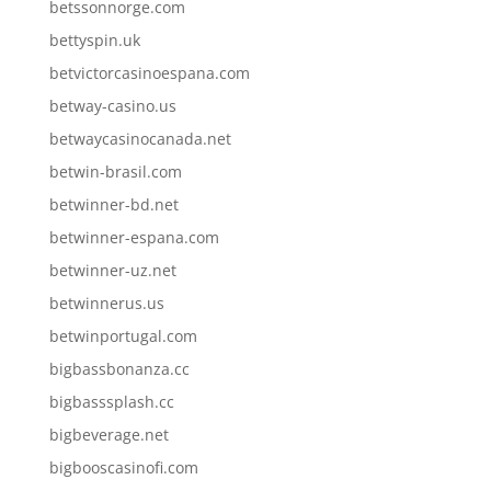
betssonnorge.com
bettyspin.uk
betvictorcasinoespana.com
betway-casino.us
betwaycasinocanada.net
betwin-brasil.com
betwinner-bd.net
betwinner-espana.com
betwinner-uz.net
betwinnerus.us
betwinportugal.com
bigbassbonanza.cc
bigbasssplash.cc
bigbeverage.net
bigbooscasinofi.com