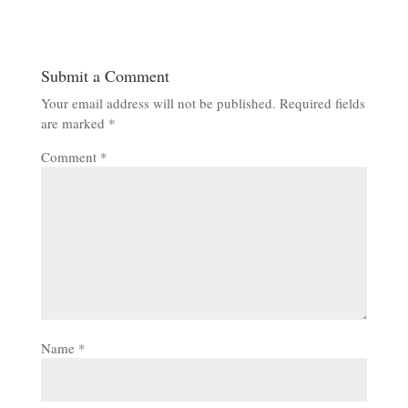
Submit a Comment
Your email address will not be published.
Required fields
are marked
*
Comment
*
Name
*