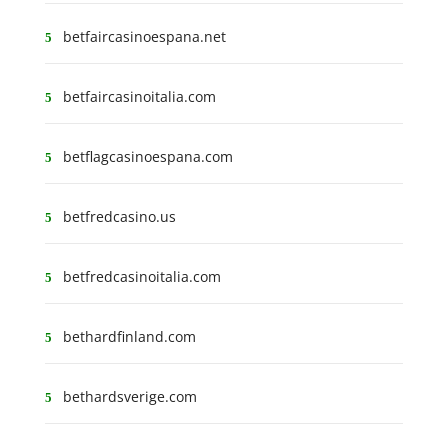
betfaircasinoespana.net
betfaircasinoitalia.com
betflagcasinoespana.com
betfredcasino.us
betfredcasinoitalia.com
bethardfinland.com
bethardsverige.com