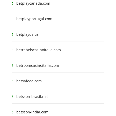
betplaycanada.com
betplayportugal.com
betplayus.us
betrebelscasinoitalia.com
betroomcasinoitalia.com
betsafeee.com
betsson-brasil.net
betsson-india.com