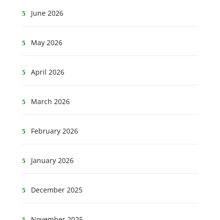
June 2026
May 2026
April 2026
March 2026
February 2026
January 2026
December 2025
November 2025