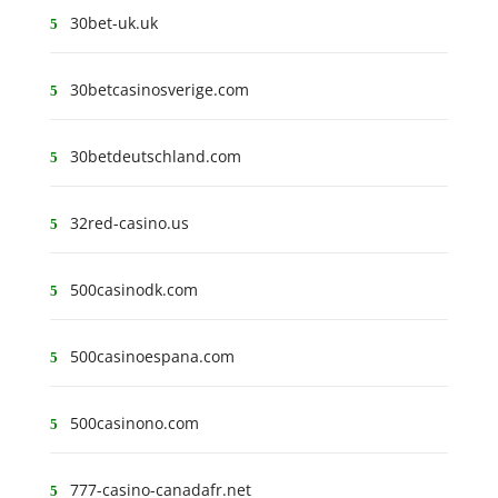
30bet-uk.uk
30betcasinosverige.com
30betdeutschland.com
32red-casino.us
500casinodk.com
500casinoespana.com
500casinono.com
777-casino-canadafr.net