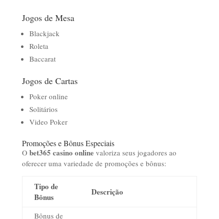
Jogos de Mesa
Blackjack
Roleta
Baccarat
Jogos de Cartas
Poker online
Solitários
Video Poker
Promoções e Bônus Especiais
bet365 casino online
O
valoriza seus jogadores ao
oferecer uma variedade de promoções e bônus:
Tipo de
Descrição
Bônus
Bônus de