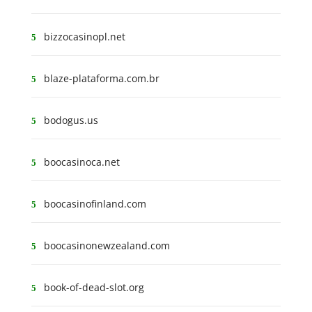
bizzocasinopl.net
blaze-plataforma.com.br
bodogus.us
boocasinoca.net
boocasinofinland.com
boocasinonewzealand.com
book-of-dead-slot.org