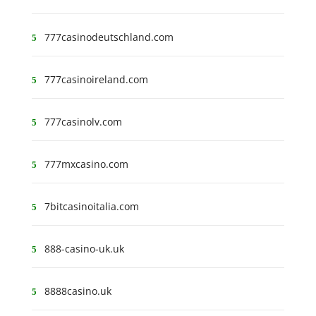
777casinodeutschland.com
777casinoireland.com
777casinolv.com
777mxcasino.com
7bitcasinoitalia.com
888-casino-uk.uk
8888casino.uk