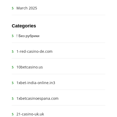
March 2025
Categories
! Без рубрики
1-red-casino-de.com
10betcasino.us
1xbet-india-online.in3
1xbetcasinoespana.com
21-casino-uk.uk