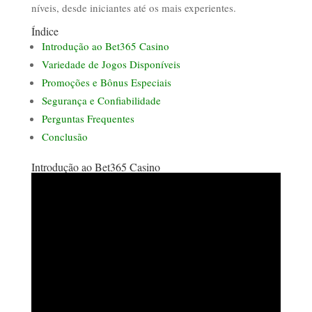
níveis, desde iniciantes até os mais experientes.
Índice
Introdução ao Bet365 Casino
Variedade de Jogos Disponíveis
Promoções e Bônus Especiais
Segurança e Confiabilidade
Perguntas Frequentes
Conclusão
Introdução ao Bet365 Casino