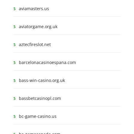
aviamasters.us
aviatorgame.org.uk
aztecfireslot.net
barcelonacasinoespana.com
bass-win-casino.org.uk
bassbetcasinopl.com
bc-game-casino.us