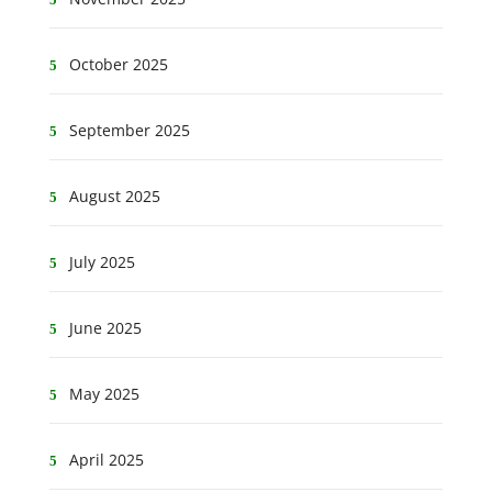
October 2025
September 2025
August 2025
July 2025
June 2025
May 2025
April 2025