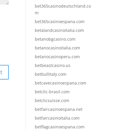
bet365casinodeutschland.co
m
bet365casinoespana.com
betalandcasinoitalia.com
betanobgcasino.com
betanocasinoitalia.com
betanocasinoperu.com
betbeastcasino.us
betbullitaly.com
betcavecasinoespana.com
betclic-brasil.com
betclicsuisse.com
betfaircasinoespana.net
betfaircasinoitalia.com
betflagcasinoespana.com