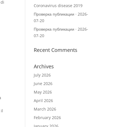
 di
Coronavirus disease 2019
Проверка публикации · 2026-
07-20
Проверка публикации · 2026-
07-20
Recent Comments
Archives
July 2026
June 2026
May 2026
a
April 2026
March 2026
il
February 2026
January 2026