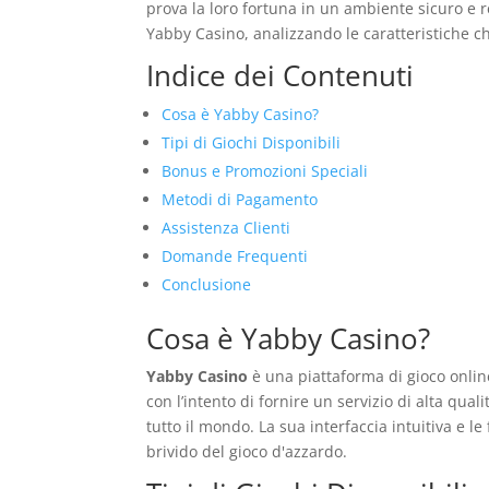
prova la loro fortuna in un ambiente sicuro e 
Yabby Casino, analizzando le caratteristiche c
Indice dei Contenuti
Cosa è Yabby Casino?
Tipi di Giochi Disponibili
Bonus e Promozioni Speciali
Metodi di Pagamento
Assistenza Clienti
Domande Frequenti
Conclusione
Cosa è Yabby Casino?
Yabby Casino
è una piattaforma di gioco onlin
con l’intento di fornire un servizio di alta qual
tutto il mondo. La sua interfaccia intuitiva e l
brivido del gioco d'azzardo.