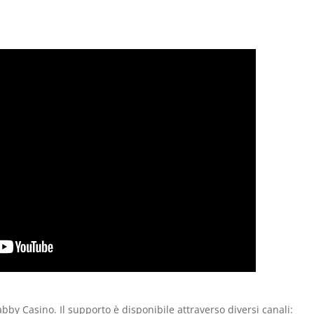
abby Casino. Il supporto è disponibile attraverso diversi canali: