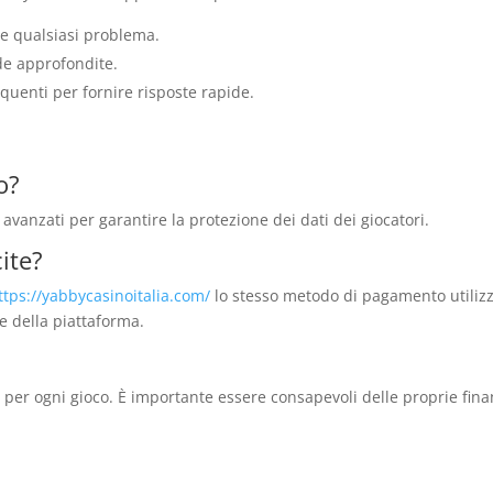
e qualsiasi problema.
de approfondite.
uenti per fornire risposte rapide.
o?
a avanzati per garantire la protezione dei dati dei giocatori.
ite?
ttps://yabbycasinoitalia.com/
lo stesso metodo di pagamento utiliz
ne della piattaforma.
a per ogni gioco. È importante essere consapevoli delle proprie fin