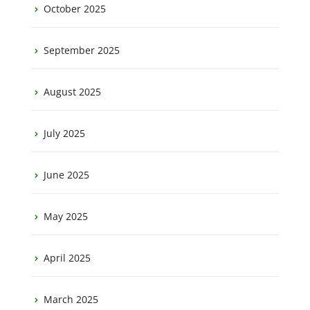
October 2025
September 2025
August 2025
July 2025
June 2025
May 2025
April 2025
March 2025