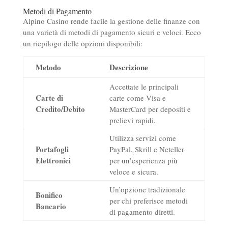
Metodi di Pagamento
Alpino Casino rende facile la gestione delle finanze con
una varietà di metodi di pagamento sicuri e veloci. Ecco
un riepilogo delle opzioni disponibili:
Metodo
Descrizione
Accettate le principali
Carte di
carte come Visa e
Credito/Debito
MasterCard per depositi e
prelievi rapidi.
Utilizza servizi come
Portafogli
PayPal, Skrill e Neteller
Elettronici
per un’esperienza più
veloce e sicura.
Un’opzione tradizionale
Bonifico
per chi preferisce metodi
Bancario
di pagamento diretti.