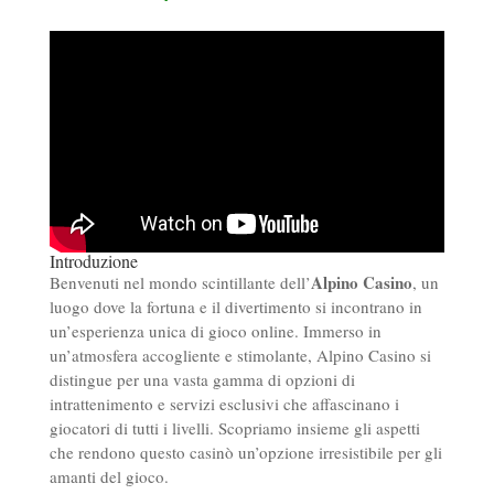
Introduzione
Alpino Casino
Benvenuti nel mondo scintillante dell’
, un
luogo dove la fortuna e il divertimento si incontrano in
un’esperienza unica di gioco online. Immerso in
un’atmosfera accogliente e stimolante, Alpino Casino si
distingue per una vasta gamma di opzioni di
intrattenimento e servizi esclusivi che affascinano i
giocatori di tutti i livelli. Scopriamo insieme gli aspetti
che rendono questo casinò un’opzione irresistibile per gli
amanti del gioco.