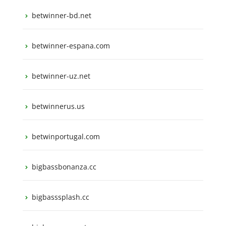
betwinner-bd.net
betwinner-espana.com
betwinner-uz.net
betwinnerus.us
betwinportugal.com
bigbassbonanza.cc
bigbasssplash.cc