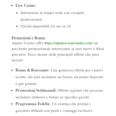
Live Casino
Interazione in tempo reale con croupier
professionisti
Giochi disponibili 24 ore su 24
Promozioni e Bonus
Alpino Casino offre
https://alpinocasinoitalia.com/
un
pacchetto promozionale interessante ai suoi nuovi e fidati
giocatori. Ecco alcune delle principali offerte che puoi
trovare:
Bonus di Benvenuto
: Una generosa offerta per i nuovi
iscritti, che può includere un bonus sul primo deposito
e giri gratuiti.
Promozioni Settimanali
: Offerte regolari che possono
includere rimborsi e bonus su specifici giochi.
Programma Fedeltà
: Un sistema che premia i
giocatori abituali con punti e vantaggi esclusivi.