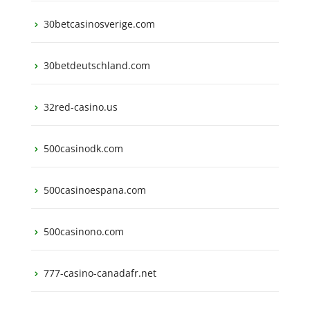
30betcasinosverige.com
30betdeutschland.com
32red-casino.us
500casinodk.com
500casinoespana.com
500casinono.com
777-casino-canadafr.net