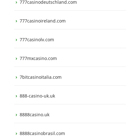
777casinodeutschland.com
777casinoireland.com
777casinolv.com
777mxcasino.com
7bitcasinoitalia.com
888-casino-uk.uk
8888casino.uk
8888casinobrasil.com