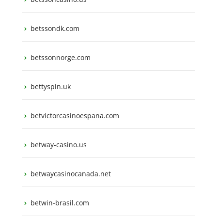
betssondk.com
betssonnorge.com
bettyspin.uk
betvictorcasinoespana.com
betway-casino.us
betwaycasinocanada.net
betwin-brasil.com