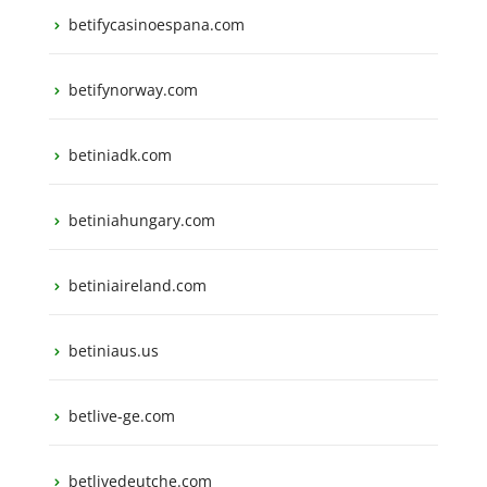
betifycasinoespana.com
betifynorway.com
betiniadk.com
betiniahungary.com
betiniaireland.com
betiniaus.us
betlive-ge.com
betlivedeutche.com