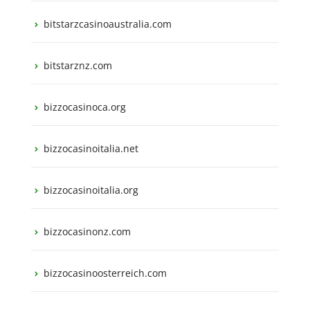
bitstarzcasinoaustralia.com
bitstarznz.com
bizzocasinoca.org
bizzocasinoitalia.net
bizzocasinoitalia.org
bizzocasinonz.com
bizzocasinoosterreich.com