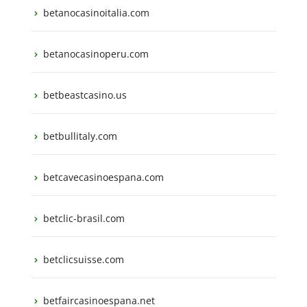
betanocasinoitalia.com
betanocasinoperu.com
betbeastcasino.us
betbullitaly.com
betcavecasinoespana.com
betclic-brasil.com
betclicsuisse.com
betfaircasinoespana.net