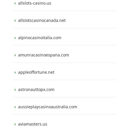
allslots-casino.us
allslotscasinocanada.net
alpinocasinoitalia.com
amunracasinoespana.com
appleoffortune.net
astronauttopx.com
aussieplaycasinoaustralia.com
aviamasters.us