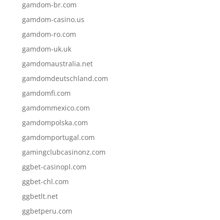
gamdom-br.com
gamdom-casino.us
gamdom-ro.com
gamdom-uk.uk
gamdomaustralia.net
gamdomdeutschland.com
gamdomfi.com
gamdommexico.com
gamdompolska.com
gamdomportugal.com
gamingclubcasinonz.com
ggbet-casinopl.com
ggbet-chl.com
ggbetlt.net
ggbetperu.com