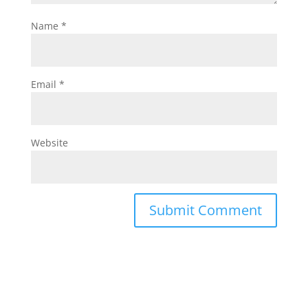
Name
*
Email
*
Website