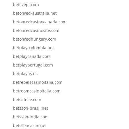
betlivepl.com
betonred-australia.net
betonredcasinocanada.com
betonredcasinosite.com
betonredhungary.com
betplay-colombia.net
betplaycanada.com
betplayportugal.com
betplayus.us
betrebelscasinoitalia.com
betroomcasinoitalia.com
betsafeee.com
betsson-brasil.net
betsson-india.com
betssoncasino.us