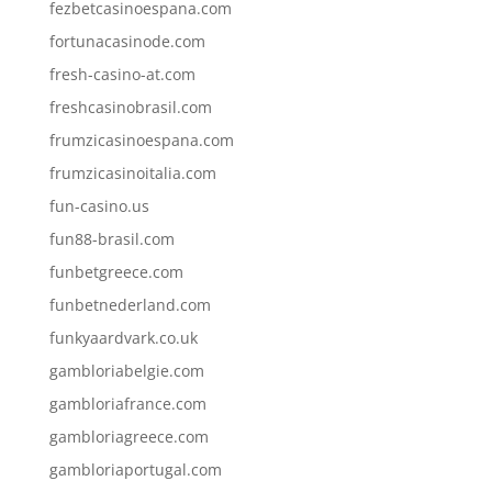
fezbetcasinoespana.com
fortunacasinode.com
fresh-casino-at.com
freshcasinobrasil.com
frumzicasinoespana.com
frumzicasinoitalia.com
fun-casino.us
fun88-brasil.com
funbetgreece.com
funbetnederland.com
funkyaardvark.co.uk
gambloriabelgie.com
gambloriafrance.com
gambloriagreece.com
gambloriaportugal.com