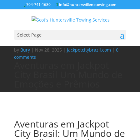
704-741-1680
info@huntersvillenctowing.com
Select Page
by
Bury
|
Nov 28, 2025
|
jackpotcitybrazil.com
|
0
comments
Aventuras em Jackpot
City Brasil Um Mundo de
Emoções e Prêmios
Aventuras em Jackpot
City Brasil: Um Mundo de