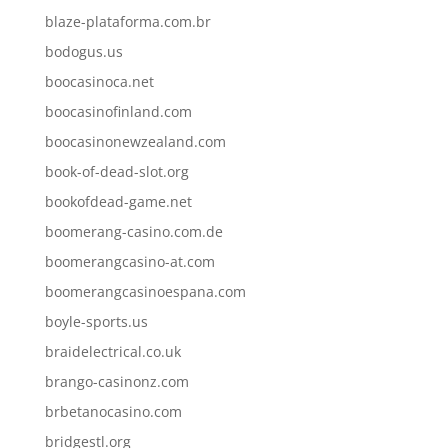
blaze-plataforma.com.br
bodogus.us
boocasinoca.net
boocasinofinland.com
boocasinonewzealand.com
book-of-dead-slot.org
bookofdead-game.net
boomerang-casino.com.de
boomerangcasino-at.com
boomerangcasinoespana.com
boyle-sports.us
braidelectrical.co.uk
brango-casinonz.com
brbetanocasino.com
bridgestl.org