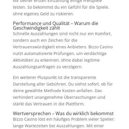
vor deiner ersten Einzahlung einige Freispiele
testen. So bekommst du ein Gefühl für die Spiele,
ohne eigenes Geld zu riskieren.
Performance und Qualität – Warum die
Geschwindigkeit zählt
Schnelle Auszahlungen sind nicht nur ein Komfort,
sondern auch ein Zeichen für die
Vertrauenswürdigkeit eines Anbieters. Bizzo Casino
nutzt automatisierte Prüfungen, um verdächtige
Aktivitäten zu erkennen, ohne dabei legitime
Auszahlungsanfragen zu verzögern.
Ein weiterer Pluspunkt ist die transparente
Darstellung aller Gebühren. Du siehst sofort, ob für
deine gewählte Methode Kosten anfallen. Das
verhindert unangenehme Überraschungen und
stärkt das Vertrauen in die Plattform.
Wertversprechen – Was du wirklich bekommst
Bizzo Casino löst ein häufiges Problem vieler Spieler:
lange Wartezeiten bei Auszahlungen. Mit einer