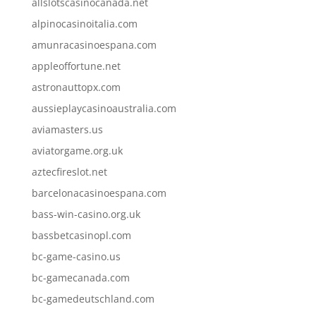
allslotscasinocanada.net
alpinocasinoitalia.com
amunracasinoespana.com
appleoffortune.net
astronauttopx.com
aussieplaycasinoaustralia.com
aviamasters.us
aviatorgame.org.uk
aztecfireslot.net
barcelonacasinoespana.com
bass-win-casino.org.uk
bassbetcasinopl.com
bc-game-casino.us
bc-gamecanada.com
bc-gamedeutschland.com