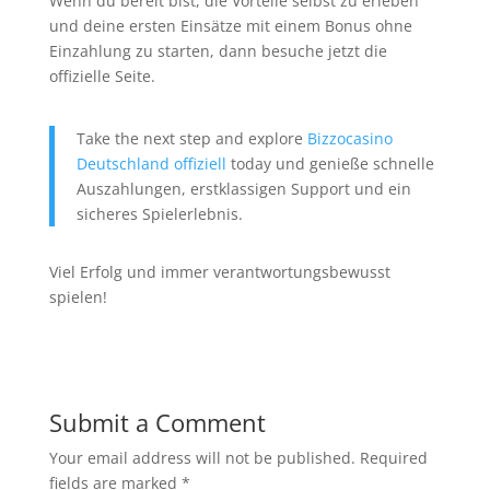
Wenn du bereit bist, die Vorteile selbst zu erleben
und deine ersten Einsätze mit einem Bonus ohne
Einzahlung zu starten, dann besuche jetzt die
offizielle Seite.
Take the next step and explore
Bizzocasino
Deutschland offiziell
today und genieße schnelle
Auszahlungen, erstklassigen Support und ein
sicheres Spielerlebnis.
Viel Erfolg und immer verantwortungsbewusst
spielen!
Submit a Comment
Your email address will not be published.
Required
fields are marked
*