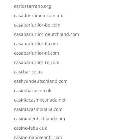
carlosserrano.org
casadonramon.com.mx
casapariurilor-be.com
casapariurilor-deutchland.com
casapariurilor-it.com
casapariurilor-nl.com
casapariurilor-ro.com
cascbar.co.uk
cashwindeutschland.com
casimbacasino.uk
casiniacasinocanada.net
casiniacasinoitalia.com
casiniadeutschland.com
casino-labuk.uk
casino-napoleonfr.com