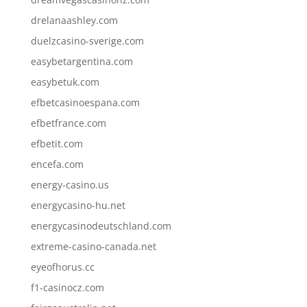
drelanaashley.com
duelzcasino-sverige.com
easybetargentina.com
easybetuk.com
efbetcasinoespana.com
efbetfrance.com
efbetit.com
encefa.com
energy-casino.us
energycasino-hu.net
energycasinodeutschland.com
extreme-casino-canada.net
eyeofhorus.cc
f1-casinocz.com