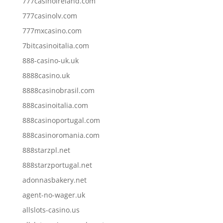
777casinoireland.com
777casinolv.com
777mxcasino.com
7bitcasinoitalia.com
888-casino-uk.uk
8888casino.uk
8888casinobrasil.com
888casinoitalia.com
888casinoportugal.com
888casinoromania.com
888starzpl.net
888starzportugal.net
adonnasbakery.net
agent-no-wager.uk
allslots-casino.us