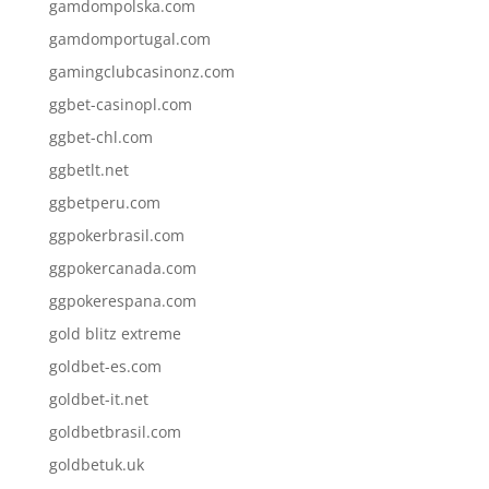
gamdompolska.com
gamdomportugal.com
gamingclubcasinonz.com
ggbet-casinopl.com
ggbet-chl.com
ggbetlt.net
ggbetperu.com
ggpokerbrasil.com
ggpokercanada.com
ggpokerespana.com
gold blitz extreme
goldbet-es.com
goldbet-it.net
goldbetbrasil.com
goldbetuk.uk