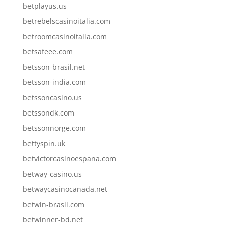
betplayus.us
betrebelscasinoitalia.com
betroomcasinoitalia.com
betsafeee.com
betsson-brasil.net
betsson-india.com
betssoncasino.us
betssondk.com
betssonnorge.com
bettyspin.uk
betvictorcasinoespana.com
betway-casino.us
betwaycasinocanada.net
betwin-brasil.com
betwinner-bd.net