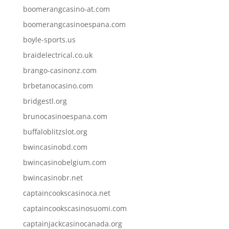
boomerangcasino-at.com
boomerangcasinoespana.com
boyle-sports.us
braidelectrical.co.uk
brango-casinonz.com
brbetanocasino.com
bridgestl.org
brunocasinoespana.com
buffaloblitzslot.org
bwincasinobd.com
bwincasinobelgium.com
bwincasinobr.net
captaincookscasinoca.net
captaincookscasinosuomi.com
captainjackcasinocanada.org