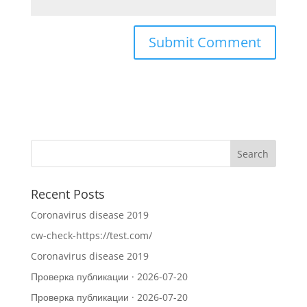
Recent Posts
Coronavirus disease 2019
cw-check-https://test.com/
Coronavirus disease 2019
Проверка публикации · 2026-07-20
Проверка публикации · 2026-07-20