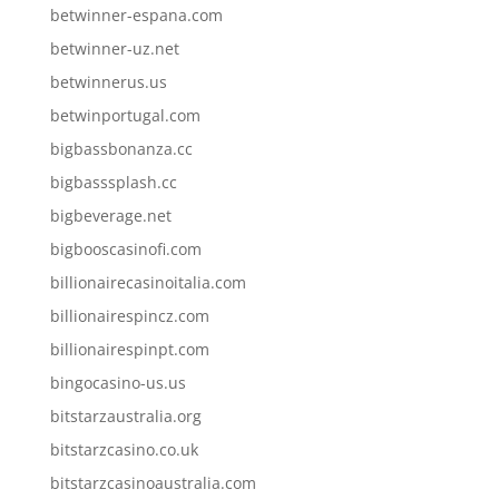
betwinner-espana.com
betwinner-uz.net
betwinnerus.us
betwinportugal.com
bigbassbonanza.cc
bigbasssplash.cc
bigbeverage.net
bigbooscasinofi.com
billionairecasinoitalia.com
billionairespincz.com
billionairespinpt.com
bingocasino-us.us
bitstarzaustralia.org
bitstarzcasino.co.uk
bitstarzcasinoaustralia.com