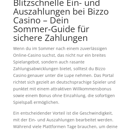
Blitzschnelle Ein- und
Auszahlungen bei Bizzo
Casino – Dein
Sommer‑Guide für
sichere Zahlungen
Wenn du im Sommer nach einem zuverlässigen
Online‑Casino suchst, das nicht nur ein breites
Spielangebot, sondern auch rasante
Zahlungsabwicklungen bietet, solltest du Bizzo
Casino genauer unter die Lupe nehmen. Das Portal
richtet sich gezielt an deutschsprachige Spieler und
punktet mit einem attraktiven Willkommensbonus
sowie einem Bonus ohne Einzahlung, die sofortigen
Spielspaß ermöglichen.
Ein entscheidender Vorteil ist die Geschwindigkeit,
mit der Ein‑ und Auszahlungen bearbeitet werden.
Während viele Plattformen Tage brauchen, um deine