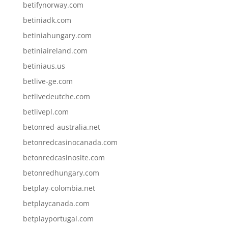
betifynorway.com
betiniadk.com
betiniahungary.com
betiniaireland.com
betiniaus.us
betlive-ge.com
betlivedeutche.com
betlivepl.com
betonred-australia.net
betonredcasinocanada.com
betonredcasinosite.com
betonredhungary.com
betplay-colombia.net
betplaycanada.com
betplayportugal.com