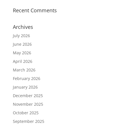
Recent Comments
Archives
July 2026
June 2026
May 2026
April 2026
March 2026
February 2026
January 2026
December 2025
November 2025
October 2025
September 2025