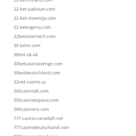
22-bet-pakistan.com
22-bet-slovenija.com
22-betnigeria.com
22betosterreich.com
30-betnl.com
30bet-uk.uk
30betcasinosverige.com
30betdeutschland.com
32red-casino.us
500casinodk.com
500casinoespana.com
500casinono.com
777-casino-canadafr.net
777casinodeutschland.com