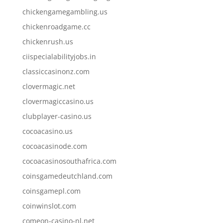
chickengamegambling.us
chickenroadgame.cc
chickenrush.us
ciispecialabilityjobs.in
classiccasinonz.com
clovermagic.net
clovermagiccasino.us
clubplayer-casino.us
cocoacasino.us
cocoacasinode.com
cocoacasinosouthafrica.com
coinsgamedeutchland.com
coinsgamepl.com
coinwinslot.com
comeon-casino-nl.net