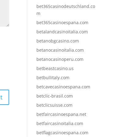
bet365casinodeutschland.co
m
bet365casinoespana.com
betalandcasinoitalia.com
betanobgcasino.com
betanocasinoitalia.com
betanocasinoperu.com
betbeastcasino.us
betbullitaly.com
betcavecasinoespana.com
betclic-brasil.com
betclicsuisse.com
betfaircasinoespana.net
betfaircasinoitalia.com
betflagcasinoespana.com