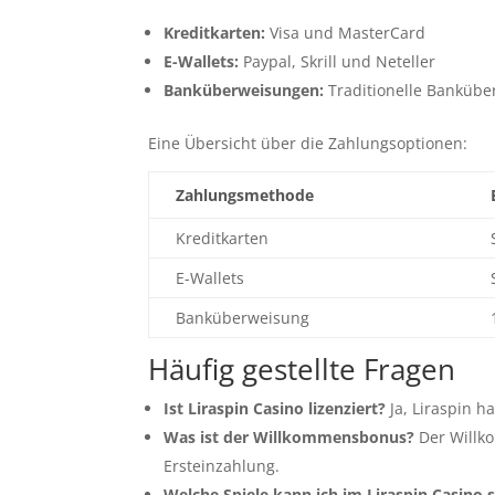
Kreditkarten:
Visa und MasterCard
E-Wallets:
Paypal, Skrill und Neteller
Banküberweisungen:
Traditionelle Banküb
Eine Übersicht über die Zahlungsoptionen:
Zahlungsmethode
Kreditkarten
E-Wallets
Banküberweisung
Häufig gestellte Fragen
Ist Liraspin Casino lizenziert?
Ja, Liraspin h
Was ist der Willkommensbonus?
Der Willk
Ersteinzahlung.
Welche Spiele kann ich im Liraspin Casino 