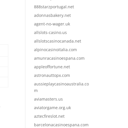
888starzportugal.net
adonnasbakery.net
agent-no-wager.uk
allslots-casino.us
allslotscasinocanada.net
alpinocasinoitalia.com
amunracasinoespana.com
appleoffortune.net
astronauttopx.com
aussieplaycasinoaustralia.co
m
aviamasters.us
.
aviatorgame.org.uk
aztecfireslot.net
barcelonacasinoespana.com