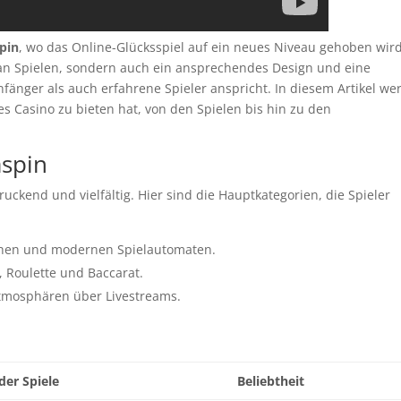
spin
, wo das Online-Glücksspiel auf ein neues Niveau gehoben wird
 an Spielen, sondern auch ein ansprechendes Design und eine
fänger als auch erfahrene Spieler anspricht. In diesem Artikel we
eses Casino zu bieten hat, von den Spielen bis hin zu den
aspin
ruckend und vielfältig. Hier sind die Hauptkategorien, die Spieler
schen und modernen Spielautomaten.
, Roulette und Baccarat.
tmosphären über Livestreams.
der Spiele
Beliebtheit