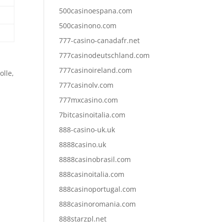
500casinoespana.com
500casinono.com
777-casino-canadafr.net
777casinodeutschland.com
777casinoireland.com
olle,
777casinolv.com
777mxcasino.com
7bitcasinoitalia.com
888-casino-uk.uk
8888casino.uk
8888casinobrasil.com
888casinoitalia.com
888casinoportugal.com
888casinoromania.com
888starzpl.net