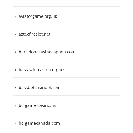
aviatorgame.org.uk
aztecfireslot.net
barcelonacasinoespana.com
bass-win-casino.org.uk
bassbetcasinopl.com
bc-game-casino.us
bc-gamecanada.com