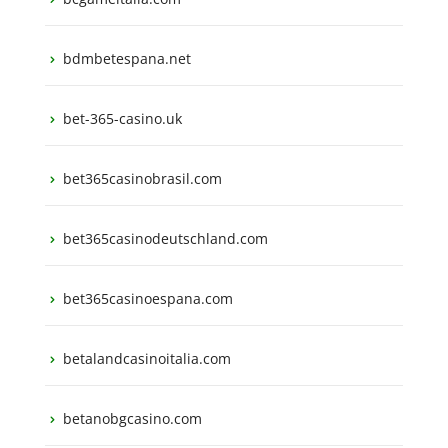
bdmbetespana.net
bet-365-casino.uk
bet365casinobrasil.com
bet365casinodeutschland.com
bet365casinoespana.com
betalandcasinoitalia.com
betanobgcasino.com