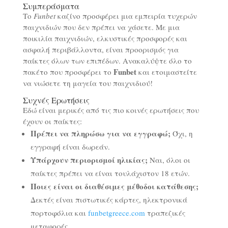
Συμπεράσματα
Το
Funbet
καζίνο προσφέρει μια εμπειρία τυχερών
παιχνιδιών που δεν πρέπει να χάσετε. Με μια
ποικιλία παιχνιδιών, ελκυστικές προσφορές και
ασφαλή περιβάλλοντα, είναι προορισμός για
παίκτες όλων των επιπέδων. Ανακαλύψτε όλο το
Funbet
πακέτο που προσφέρει το
και ετοιμαστείτε
να νιώσετε τη μαγεία του παιχνιδιού!
Συχνές Ερωτήσεις
Εδώ είναι μερικές από τις πιο κοινές ερωτήσεις που
έχουν οι παίκτες:
Πρέπει να πληρώσω για να εγγραφώ;
Όχι, η
εγγραφή είναι δωρεάν.
Υπάρχουν περιορισμοί ηλικίας;
Ναι, όλοι οι
παίκτες πρέπει να είναι τουλάχιστον 18 ετών.
Ποιες είναι οι διαθέσιμες μέθοδοι κατάθεσης;
Δεκτές είναι πιστωτικές κάρτες, ηλεκτρονικά
πορτοφόλια και
funbetgreece.com
τραπεζικές
μεταφορές.