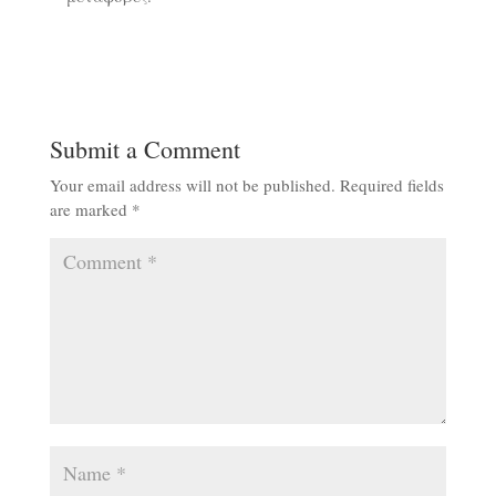
Submit a Comment
Your email address will not be published.
Required fields
are marked
*