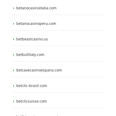
betanocasinoitalia.com
betanocasinoperu.com
betbeastcasino.us
betbullitaly.com
betcavecasinoespana.com
betclic-brasil.com
betclicsuisse.com