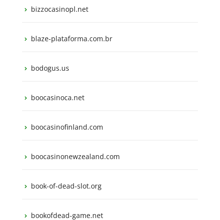
bizzocasinopl.net
blaze-plataforma.com.br
bodogus.us
boocasinoca.net
boocasinofinland.com
boocasinonewzealand.com
book-of-dead-slot.org
bookofdead-game.net