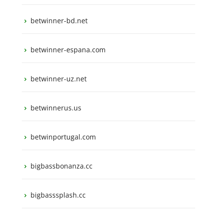
betwinner-bd.net
betwinner-espana.com
betwinner-uz.net
betwinnerus.us
betwinportugal.com
bigbassbonanza.cc
bigbasssplash.cc