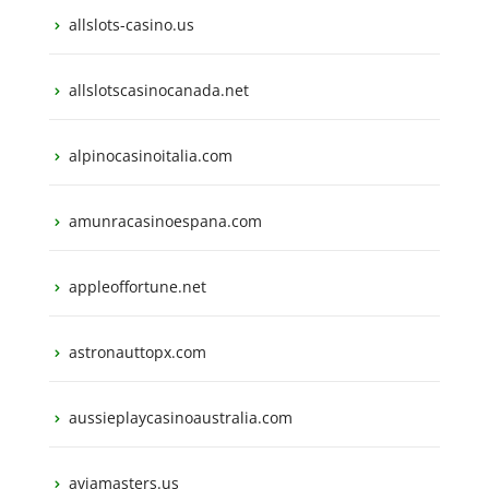
allslots-casino.us
allslotscasinocanada.net
alpinocasinoitalia.com
amunracasinoespana.com
appleoffortune.net
astronauttopx.com
aussieplaycasinoaustralia.com
aviamasters.us