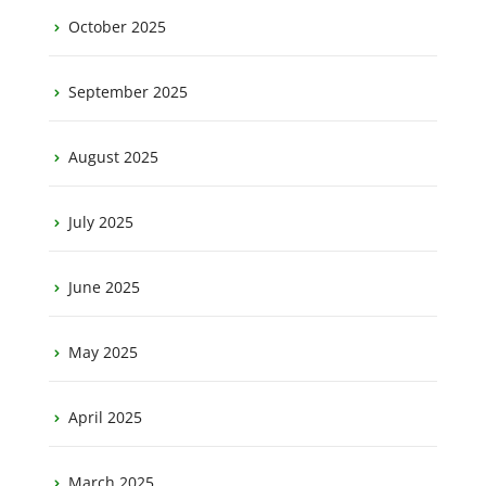
October 2025
September 2025
August 2025
July 2025
June 2025
May 2025
April 2025
March 2025