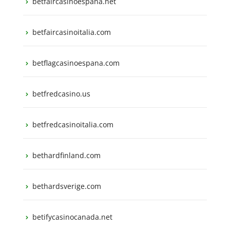
betfaircasinoespana.net
betfaircasinoitalia.com
betflagcasinoespana.com
betfredcasino.us
betfredcasinoitalia.com
bethardfinland.com
bethardsverige.com
betifycasinocanada.net