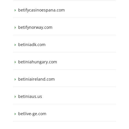
betifycasinoespana.com
betifynorway.com
betiniadk.com
betiniahungary.com
betiniaireland.com
betiniaus.us
betlive-ge.com