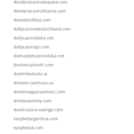
denderacasinoespana.com
denderacasinofrance.com
dieselbirdfest.com
dollycasinodeutschland.com
dollycasinoitalia.net
dollycasinopl.com
domusbetcasinoitalia.net
donbetcasinofr.com
doolinfestivals.ie
dreams-casinous.us
dreamvegascasinonz.com
drelanaashley.com
duelzcasino-sverige.com
easybetargentina.com
easybetuk.com