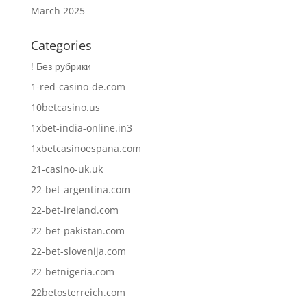
March 2025
Categories
! Без рубрики
1-red-casino-de.com
10betcasino.us
1xbet-india-online.in3
1xbetcasinoespana.com
21-casino-uk.uk
22-bet-argentina.com
22-bet-ireland.com
22-bet-pakistan.com
22-bet-slovenija.com
22-betnigeria.com
22betosterreich.com