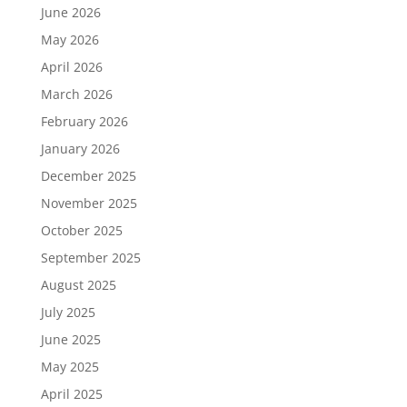
June 2026
May 2026
April 2026
March 2026
February 2026
January 2026
December 2025
November 2025
October 2025
September 2025
August 2025
July 2025
June 2025
May 2025
April 2025