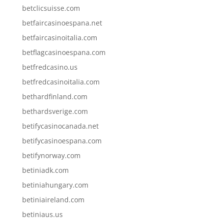
betclicsuisse.com
betfaircasinoespana.net
betfaircasinoitalia.com
betflagcasinoespana.com
betfredcasino.us
betfredcasinoitalia.com
bethardfinland.com
bethardsverige.com
betifycasinocanada.net
betifycasinoespana.com
betifynorway.com
betiniadk.com
betiniahungary.com
betiniaireland.com
betiniaus.us