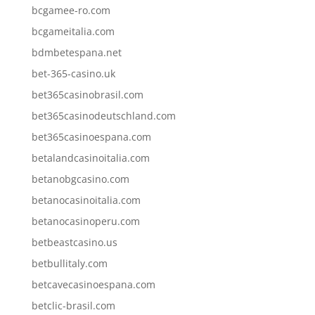
bcgamee-ro.com
bcgameitalia.com
bdmbetespana.net
bet-365-casino.uk
bet365casinobrasil.com
bet365casinodeutschland.com
bet365casinoespana.com
betalandcasinoitalia.com
betanobgcasino.com
betanocasinoitalia.com
betanocasinoperu.com
betbeastcasino.us
betbullitaly.com
betcavecasinoespana.com
betclic-brasil.com