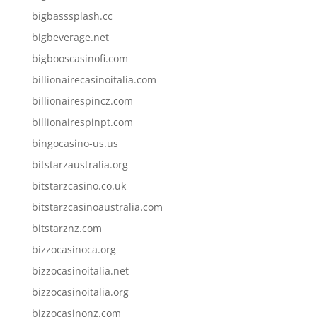
bigbasssplash.cc
bigbeverage.net
bigbooscasinofi.com
billionairecasinoitalia.com
billionairespincz.com
billionairespinpt.com
bingocasino-us.us
bitstarzaustralia.org
bitstarzcasino.co.uk
bitstarzcasinoaustralia.com
bitstarznz.com
bizzocasinoca.org
bizzocasinoitalia.net
bizzocasinoitalia.org
bizzocasinonz.com