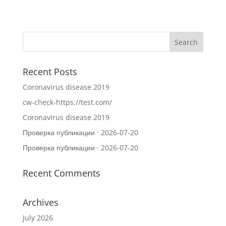
Recent Posts
Coronavirus disease 2019
cw-check-https://test.com/
Coronavirus disease 2019
Проверка публикации · 2026-07-20
Проверка публикации · 2026-07-20
Recent Comments
Archives
July 2026