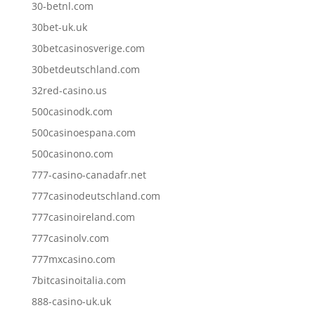
30-betnl.com
30bet-uk.uk
30betcasinosverige.com
30betdeutschland.com
32red-casino.us
500casinodk.com
500casinoespana.com
500casinono.com
777-casino-canadafr.net
777casinodeutschland.com
777casinoireland.com
777casinolv.com
777mxcasino.com
7bitcasinoitalia.com
888-casino-uk.uk