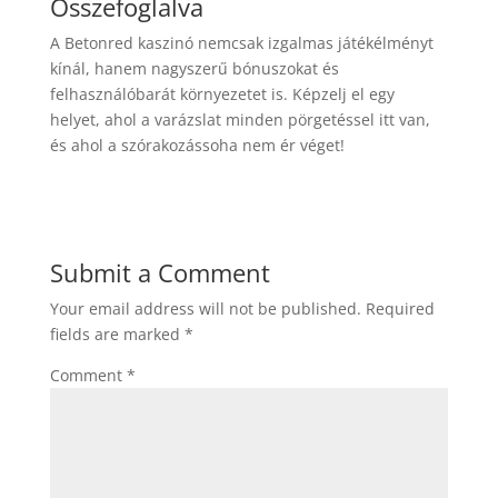
Összefoglalva
A Betonred kaszinó nemcsak izgalmas játékélményt
kínál, hanem nagyszerű bónuszokat és
felhasználóbarát környezetet is. Képzelj el egy
helyet, ahol a varázslat minden pörgetéssel itt van,
és ahol a szórakozássoha nem ér véget!
Submit a Comment
Your email address will not be published.
Required
fields are marked
*
Comment
*