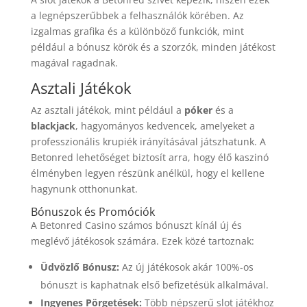
a legnépszerűbbek a felhasználók körében. Az
izgalmas grafika és a különböző funkciók, mint
például a bónusz körök és a szorzók, minden játékost
magával ragadnak.
Asztali Játékok
Az asztali játékok, mint például a
póker
és a
blackjack
, hagyományos kedvencek, amelyeket a
professzionális krupiék irányításával játszhatunk. A
Betonred lehetőséget biztosít arra, hogy élő kaszinó
élményben legyen részünk anélkül, hogy el kellene
hagynunk otthonunkat.
Bónuszok és Promóciók
A Betonred Casino számos bónuszt kínál új és
meglévő játékosok számára. Ezek közé tartoznak:
Üdvözlő Bónusz:
Az új játékosok akár 100%-os
bónuszt is kaphatnak első befizetésük alkalmával.
Ingyenes Pörgetések:
Több népszerű slot játékhoz