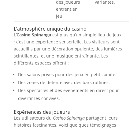
des joueurs
variantes.
entrent en
jeu.
L’atmosphère unique du casino
L’
Casino Spinanga
est plus qu’un simple lieu de jeux
; c’est une expérience sensorielle. Les visiteurs sont
accueillis par une décoration opulente, des lumières
scintillantes, et une musique entraînante. Les
différents espaces offrent :
Des salons privés pour des jeux en petit comité.
Des zones de détente avec des bars raffinés.
Des spectacles et des événements en direct pour
divertir les convives.
Expériences des joueurs
Les utilisateurs du
Casino Spinanga
partagent leurs
histoires fascinantes. Voici quelques témoignages :