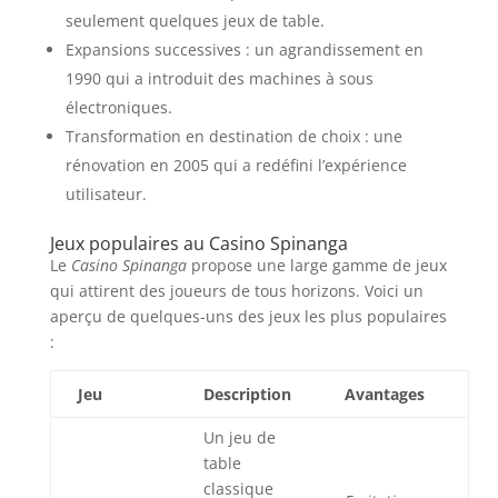
seulement quelques jeux de table.
Expansions successives : un agrandissement en
1990 qui a introduit des machines à sous
électroniques.
Transformation en destination de choix : une
rénovation en 2005 qui a redéfini l’expérience
utilisateur.
Jeux populaires au Casino Spinanga
Le
Casino Spinanga
propose une large gamme de jeux
qui attirent des joueurs de tous horizons. Voici un
aperçu de quelques-uns des jeux les plus populaires
:
Jeu
Description
Avantages
Un jeu de
table
classique