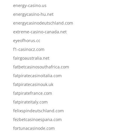
energy-casino.us
energycasino-hu.net
energycasinodeutschland.com
extreme-casino-canada.net
eyeofhorus.cc
f1-casinocz.com
fairgoaustralia.net
fatbetcasinosouthafrica.com
fatpiratecasinoitalia.com
fatpiratecasinouk.uk
fatpiratefrance.com
fatpirateitaly.com
felixspindeutschland.com
fezbetcasinoespana.com
fortunacasinode.com