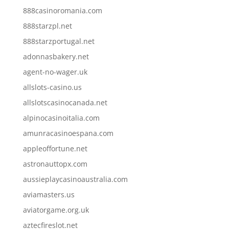
888casinoromania.com
888starzpl.net
888starzportugal.net
adonnasbakery.net
agent-no-wager.uk
allslots-casino.us
allslotscasinocanada.net
alpinocasinoitalia.com
amunracasinoespana.com
appleoffortune.net
astronauttopx.com
aussieplaycasinoaustralia.com
aviamasters.us
aviatorgame.org.uk
aztecfireslot.net