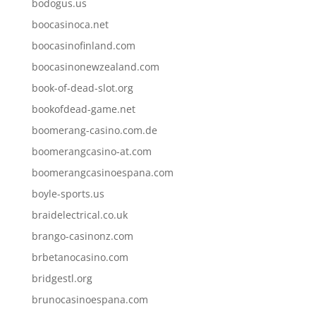
bodogus.us
boocasinoca.net
boocasinofinland.com
boocasinonewzealand.com
book-of-dead-slot.org
bookofdead-game.net
boomerang-casino.com.de
boomerangcasino-at.com
boomerangcasinoespana.com
boyle-sports.us
braidelectrical.co.uk
brango-casinonz.com
brbetanocasino.com
bridgestl.org
brunocasinoespana.com