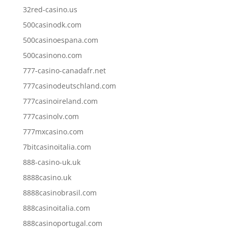
32red-casino.us
500casinodk.com
500casinoespana.com
500casinono.com
777-casino-canadafr.net
777casinodeutschland.com
777casinoireland.com
777casinolv.com
777mxcasino.com
7bitcasinoitalia.com
888-casino-uk.uk
8888casino.uk
8888casinobrasil.com
888casinoitalia.com
888casinoportugal.com