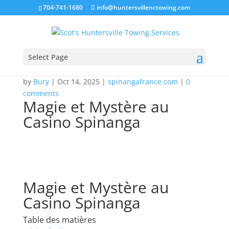
704-741-1680
info@huntersvillenctowing.com
Select Page
by
Bury
|
Oct 14, 2025
|
spinangafrance.com
|
0
comments
Magie et Mystère au
Casino Spinanga
Magie et Mystère au
Casino Spinanga
Table des matières