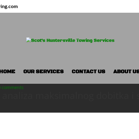
wing.com
HOME
OUR SERVICES
CONTACT US
ABOUT U
0 comments
 analiza maksimalnog dobitka i s