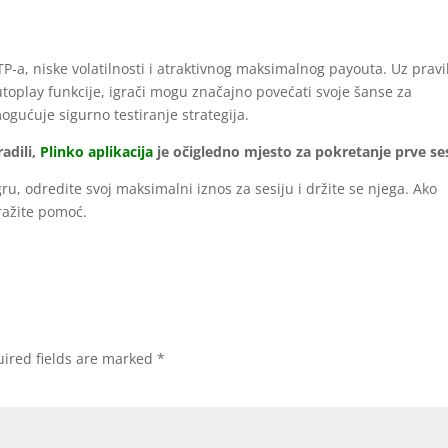
P‑a, niske volatilnosti i atraktivnog maksimalnog payouta. Uz pravi
oplay funkcije, igrači mogu značajno povećati svoje šanse za
ogućuje sigurno testiranje strategija.
adili,
Plinko aplikacija
je očigledno mjesto za pokretanje prve ses
ru, odredite svoj maksimalni iznos za sesiju i držite se njega. Ako
tražite pomoć.
ired fields are marked
*