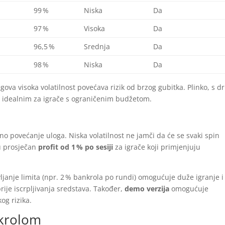
99 %
Niska
Da
97 %
Visoka
Da
96,5 %
Srednja
Da
98 %
Niska
Da
gova visoka volatilnost povećava rizik od brzog gubitka. Plinko, s d
ini idealnim za igrače s ograničenim budžetom.
o povećanje uloga. Niska volatilnost ne jamči da će se svaki spin
ju prosječan
profit od 1 % po sesiji
za igrače koji primjenjuju
janje limita (npr. 2 % bankrola po rundi) omogućuje duže igranje i
rije iscrpljivanja sredstava. Također,
demo verzija
omogućuje
kog rizika.
nkrolom