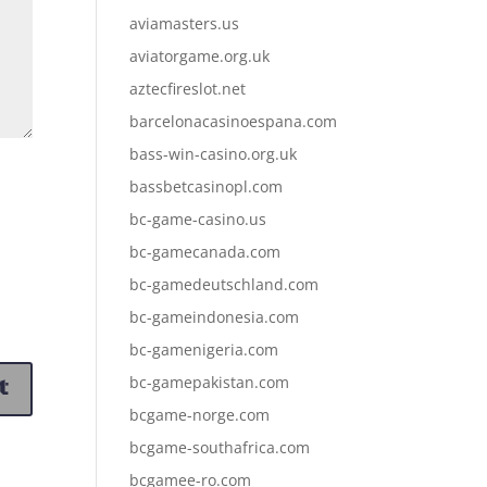
aviamasters.us
aviatorgame.org.uk
aztecfireslot.net
barcelonacasinoespana.com
bass-win-casino.org.uk
bassbetcasinopl.com
bc-game-casino.us
bc-gamecanada.com
bc-gamedeutschland.com
bc-gameindonesia.com
bc-gamenigeria.com
bc-gamepakistan.com
bcgame-norge.com
bcgame-southafrica.com
bcgamee-ro.com