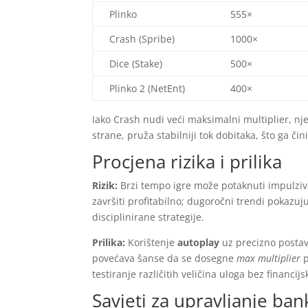
Plinko
555×
Crash (Spribe)
1000×
Dice (Stake)
500×
Plinko 2 (NetEnt)
400×
Iako Crash nudi veći maksimalni multiplier, nje
strane, pruža stabilniji tok dobitaka, što ga č
Procjena rizika i prilika
Rizik:
Brzi tempo igre može potaknuti impulzivn
završiti profitabilno; dugoročni trendi pokazu
disciplinirane strategije.
Prilika:
Korištenje
autoplay
uz precizno postavl
povećava šanse da se dosegne
max multiplier
p
testiranje različitih veličina uloga bez financijs
Savjeti za upravljanje ba