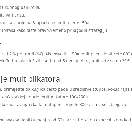
g ukupnog bankrolla.
je varijansu.
zaustavljanje na 3‑upada uz multiplier ≥ 150×.
ubitaka kako biste pravovremeno prilagodili strategiju.
m
irati 2 % po rundi (4 €). Ako osvojite 150× multiplier, dobit ćete 600 
. Međutim, ako doživite seriju od 5 neuspjeha, gubit ćete samo 20 €,
je multiplikatora
, primijetite da kuglica često pada u središnje stupce. Fokusirajte 
 narančasta) koje nude multiplikatore 100–250×.
da zaustavi igru kada multiplier prijeđe 300×, čime se izbjegava
on svakog dobitka manjih od 50×, a vratite se na osnovni iznos kad