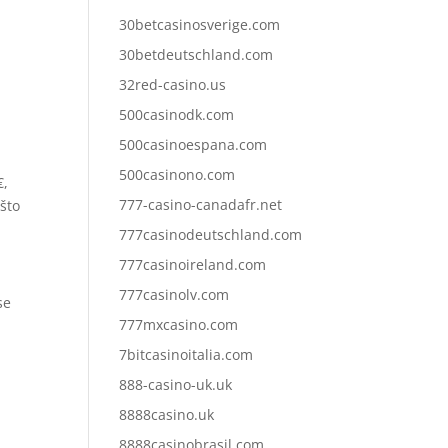
30betcasinosverige.com
30betdeutschland.com
32red-casino.us
500casinodk.com
500casinoespana.com
500casinono.com
€,
777-casino-canadafr.net
 što
777casinodeutschland.com
777casinoireland.com
777casinolv.com
se
777mxcasino.com
7bitcasinoitalia.com
888-casino-uk.uk
8888casino.uk
8888casinobrasil.com