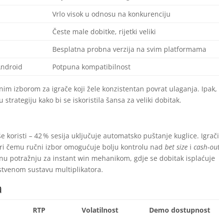
Vrlo visok u odnosu na konkurenciju
Česte male dobitke, rijetki veliki
Besplatna probna verzija na svim platformama
Android
Potpuna kompatibilnost
ačnim izborom za igrače koji žele konzistentan povrat ulaganja. Ipak,
trategiju kako bi se iskoristila šansa za veliki dobitak.
e koristi – 42 % sesija uključuje automatsko puštanje kuglice. Igrač
pri čemu ručni izbor omogućuje bolju kontrolu nad
bet size
i
cash‑ou
u potražnju za instant win mehanikom, gdje se dobitak isplaćuje
nstvenom sustavu multiplikatora.
a
r
RTP
Volatilnost
Demo dostupnost