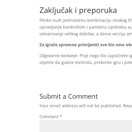
Zaključak i preporuka
Plinko nudi jedinstvenu kombinaciju visokog RT
upravljanje bankrollom i pametnu upotrebu aut
ostvarivanje velikog dobitka, a demo verzija om
Za igrače spremne primijeniti sve što smo obr
Odgovorno kockanje:
Prije nego što započnete ig
osjetite da gubite kontrolu, prekinite igru i po
Submit a Comment
Your email address will not be published.
Requ
Comment
*