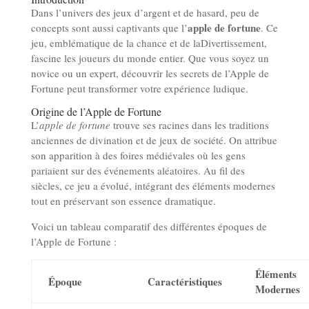
Dans l’univers des jeux d’argent et de hasard, peu de
apple de fortune
concepts sont aussi captivants que l’
. Ce
jeu, emblématique de la chance et de laDivertissement,
fascine les joueurs du monde entier. Que vous soyez un
novice ou un expert, découvrir les secrets de l’Apple de
Fortune peut transformer votre expérience ludique.
Origine de l’Apple de Fortune
L’
apple de fortune
trouve ses racines dans les traditions
anciennes de divination et de jeux de société. On attribue
son apparition à des foires médiévales où les gens
pariaient sur des événements aléatoires. Au fil des
siècles, ce jeu a évolué, intégrant des éléments modernes
tout en préservant son essence dramatique.
Voici un tableau comparatif des différentes époques de
l’Apple de Fortune :
Éléments
Époque
Caractéristiques
Modernes