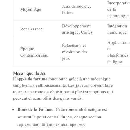
Incorporati
Jeux de société,
Moyen Âge
de la
Foires
technologie
Développement
Intégration
Renaissance
artistique, Cartes
numérique
Application
Éclectisme et
Époque
et
révolution des
Contemporaine
plateformes
jeux
en ligne
Mécanique du Jeu
apple de fortune
L’
fonctionne grâce à une mécanique
simple mais enthousiasmante. Les joueurs doivent faire
tourner une roue ou choisir parmi plusieurs options qui
peuvent chacun offrir des gains variés.
Roue de la Fortune
: Cette roue emblématique est
souvent le point central du jeu, chaque section
représentant différentes récompenses.