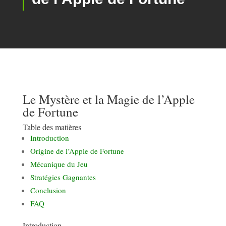
Le Mystère et la Magie de l’Apple
de Fortune
Table des matières
Introduction
Origine de l’Apple de Fortune
Mécanique du Jeu
Stratégies Gagnantes
Conclusion
FAQ
Introduction