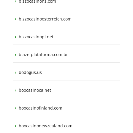
bizzocasinonz.com
bizzocasinoosterreich.com
bizzocasinopl.net
blaze-plataforma.com.br
bodogus.us
boocasinoca.net
boocasinofinland.com
boocasinonewzealand.com