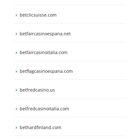
betclicsuisse.com
betfaircasinoespana.net
betfaircasinoitalia.com
betflagcasinoespana.com
betfredcasino.us
betfredcasinoitalia.com
bethardfinland.com