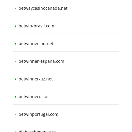
betwaycasinocanada.net
betwin-brasil.com
betwinner-bd.net
betwinner-espana.com
betwinner-uz.net
betwinnerus.us
betwinportugal.com
bigbassbonanza.cc