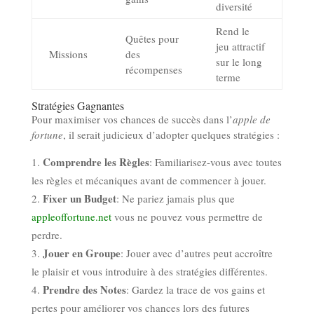
diversité
Rend le
Quêtes pour
jeu attractif
Missions
des
sur le long
récompenses
terme
Stratégies Gagnantes
Pour maximiser vos chances de succès dans l’
apple de
fortune
, il serait judicieux d’adopter quelques stratégies :
Comprendre les Règles
: Familiarisez-vous avec toutes
les règles et mécaniques avant de commencer à jouer.
Fixer un Budget
: Ne pariez jamais plus que
appleoffortune.net
vous ne pouvez vous permettre de
perdre.
Jouer en Groupe
: Jouer avec d’autres peut accroître
le plaisir et vous introduire à des stratégies différentes.
Prendre des Notes
: Gardez la trace de vos gains et
pertes pour améliorer vos chances lors des futures