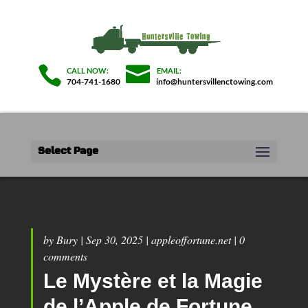
704-741-1680
info@huntersvillenctowing.com
Select Page
by
Bury
|
Sep 30, 2025
|
appleoffortune.net
|
0
comments
Le Mystère et la Magie
de l’Apple de Fortune