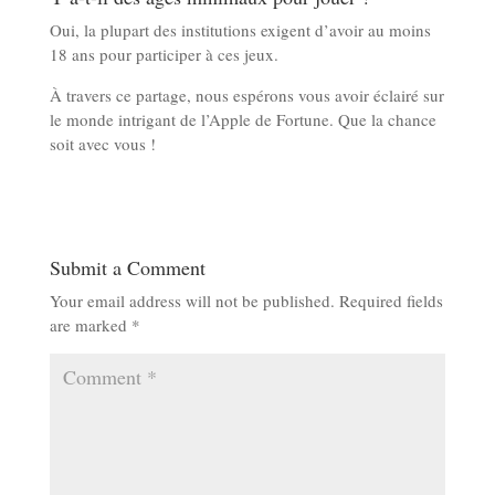
Oui, la plupart des institutions exigent d’avoir au moins
18 ans pour participer à ces jeux.
À travers ce partage, nous espérons vous avoir éclairé sur
le monde intrigant de l’Apple de Fortune. Que la chance
soit avec vous !
Submit a Comment
Your email address will not be published.
Required fields
are marked
*