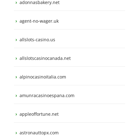
adonnasbakery.net
agent-no-wager.uk
allslots-casino.us
allslotscasinocanada.net
alpinocasinoitalia.com
amunracasinoespana.com
appleoffortune.net
astronauttopx.com