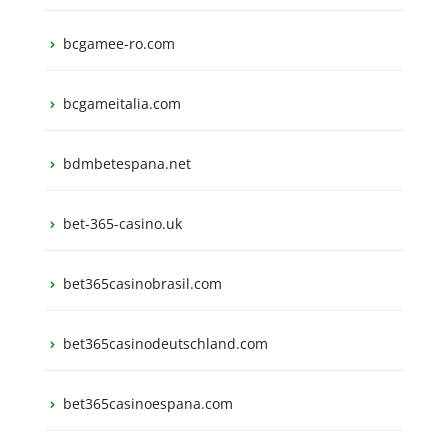
bcgamee-ro.com
bcgameitalia.com
bdmbetespana.net
bet-365-casino.uk
bet365casinobrasil.com
bet365casinodeutschland.com
bet365casinoespana.com