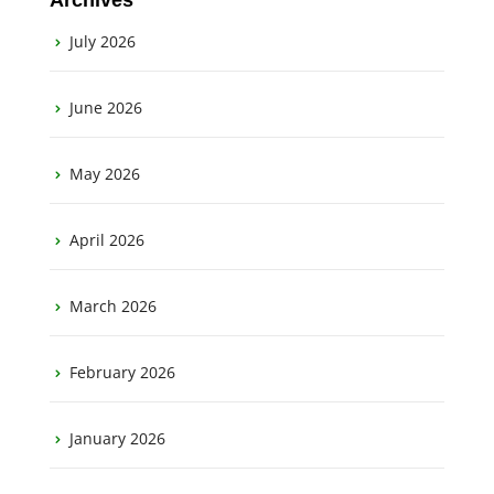
Archives
July 2026
June 2026
May 2026
April 2026
March 2026
February 2026
January 2026