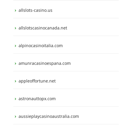
allslots-casino.us
allslotscasinocanada.net
alpinocasinoitalia.com
amunracasinoespana.com
appleoffortune.net
astronauttopx.com
aussieplaycasinoaustralia.com