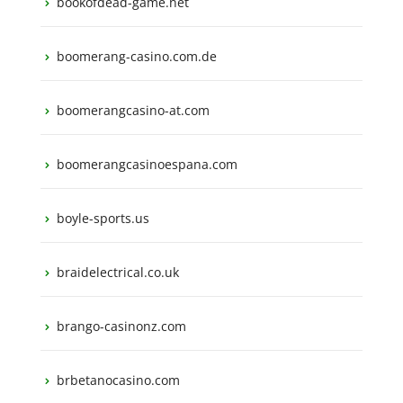
bookofdead-game.net
boomerang-casino.com.de
boomerangcasino-at.com
boomerangcasinoespana.com
boyle-sports.us
braidelectrical.co.uk
brango-casinonz.com
brbetanocasino.com