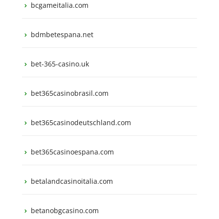
bcgameitalia.com
bdmbetespana.net
bet-365-casino.uk
bet365casinobrasil.com
bet365casinodeutschland.com
bet365casinoespana.com
betalandcasinoitalia.com
betanobgcasino.com