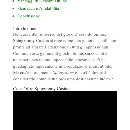
Vantaggi di Giocare Online
Sicurezza e Affidabilità
Conclusione
Introduzione
Nel cuore dell’universo del gioco d’azzardo online,
Spingranny Casino
si erge come una gemma scintillante
pronta ad attirare l’attenzione di tutti gli appassionati.
Con una vasta gamma di giochi, bonus stuzzicanti e
un’esperienza utente impeccabile, questo casinò ha
guadagnato rapidamente una reputazione indiscutibile.
Ma cos’è esattamente
Spingranny
e perché dovresti
considerarlo come la tua prossima destinazione ludica?
Cosa Offre Spingranny Casino