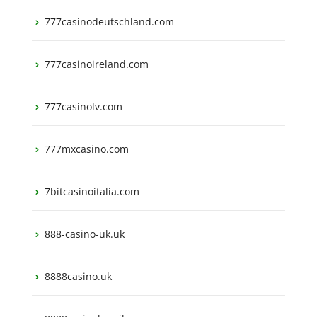
777casinodeutschland.com
777casinoireland.com
777casinolv.com
777mxcasino.com
7bitcasinoitalia.com
888-casino-uk.uk
8888casino.uk