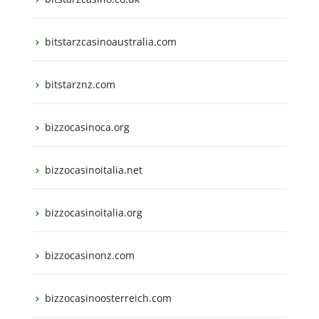
bitstarzcasinoaustralia.com
bitstarznz.com
bizzocasinoca.org
bizzocasinoitalia.net
bizzocasinoitalia.org
bizzocasinonz.com
bizzocasinoosterreich.com