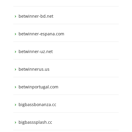
betwinner-bd.net
betwinner-espana.com
betwinner-uz.net
betwinnerus.us
betwinportugal.com
bigbassbonanza.cc
bigbasssplash.cc