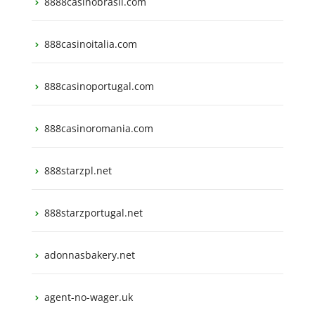
8888casinobrasil.com
888casinoitalia.com
888casinoportugal.com
888casinoromania.com
888starzpl.net
888starzportugal.net
adonnasbakery.net
agent-no-wager.uk