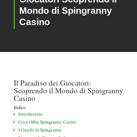
Mondo di Spingranny
Casino
Il Paradiso dei Giocatori:
Scoprendo il Mondo di Spingranny
Casino
Indice
Introduzione
Cosa Offre Spingranny Casino
I Giochi di Spingranny