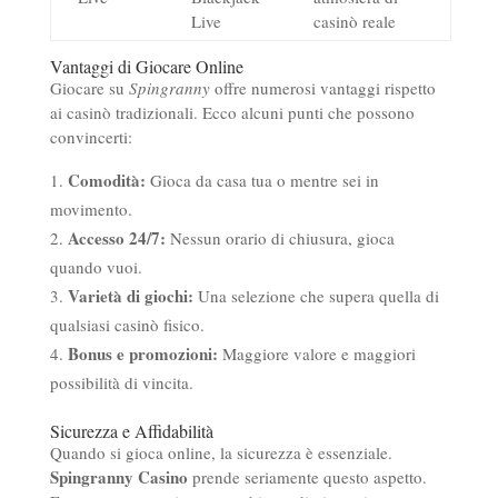
Live
casinò reale
Vantaggi di Giocare Online
Giocare su
Spingranny
offre numerosi vantaggi rispetto
ai casinò tradizionali. Ecco alcuni punti che possono
convincerti:
Comodità:
Gioca da casa tua o mentre sei in
movimento.
Accesso 24/7:
Nessun orario di chiusura, gioca
quando vuoi.
Varietà di giochi:
Una selezione che supera quella di
qualsiasi casinò fisico.
Bonus e promozioni:
Maggiore valore e maggiori
possibilità di vincita.
Sicurezza e Affidabilità
Quando si gioca online, la sicurezza è essenziale.
Spingranny Casino
prende seriamente questo aspetto.