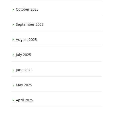
October 2025
September 2025
August 2025
July 2025
June 2025
May 2025
April 2025