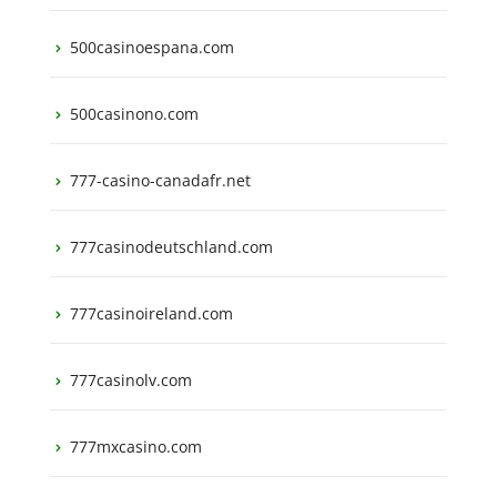
500casinoespana.com
500casinono.com
777-casino-canadafr.net
777casinodeutschland.com
777casinoireland.com
777casinolv.com
777mxcasino.com