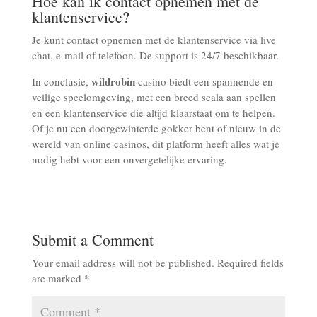
Hoe kan ik contact opnemen met de
klantenservice?
Je kunt contact opnemen met de klantenservice via live
chat, e-mail of telefoon. De support is 24/7 beschikbaar.
wildrobin
In conclusie,
casino biedt een spannende en
veilige speelomgeving, met een breed scala aan spellen
en een klantenservice die altijd klaarstaat om te helpen.
Of je nu een doorgewinterde gokker bent of nieuw in de
wereld van online casinos, dit platform heeft alles wat je
nodig hebt voor een onvergetelijke ervaring.
Submit a Comment
Your email address will not be published.
Required fields
are marked
*