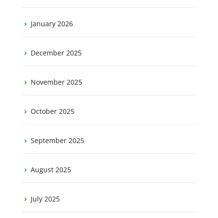
January 2026
December 2025
November 2025
October 2025
September 2025
August 2025
July 2025