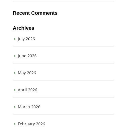
Recent Comments
Archives
July 2026
June 2026
May 2026
April 2026
March 2026
February 2026