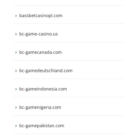
bassbetcasinopl.com
bc-game-casino.us
bc-gamecanada.com
bc-gamedeutschland.com
bc-gameindonesia.com
bc-gamenigeria.com
bc-gamepakistan.com