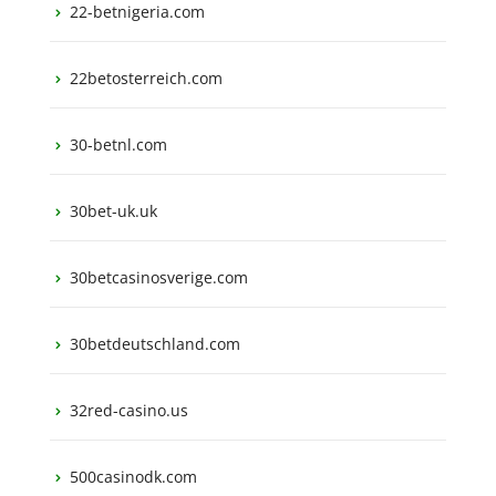
22-betnigeria.com
22betosterreich.com
30-betnl.com
30bet-uk.uk
30betcasinosverige.com
30betdeutschland.com
32red-casino.us
500casinodk.com