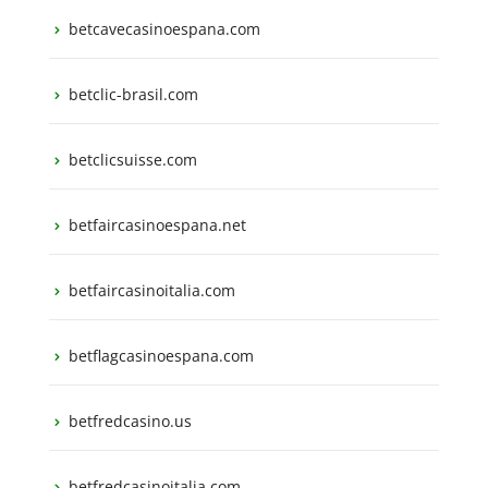
betcavecasinoespana.com
betclic-brasil.com
betclicsuisse.com
betfaircasinoespana.net
betfaircasinoitalia.com
betflagcasinoespana.com
betfredcasino.us
betfredcasinoitalia.com