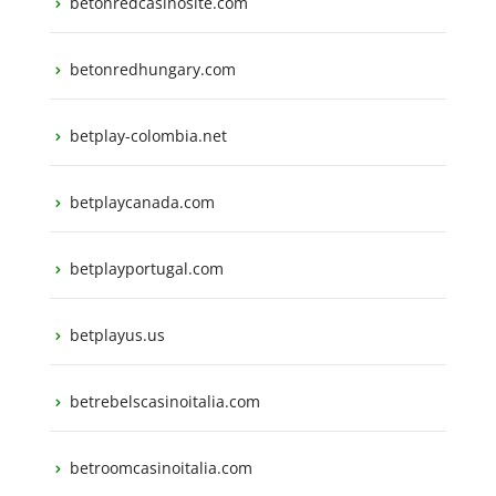
betonredcasinosite.com
betonredhungary.com
betplay-colombia.net
betplaycanada.com
betplayportugal.com
betplayus.us
betrebelscasinoitalia.com
betroomcasinoitalia.com