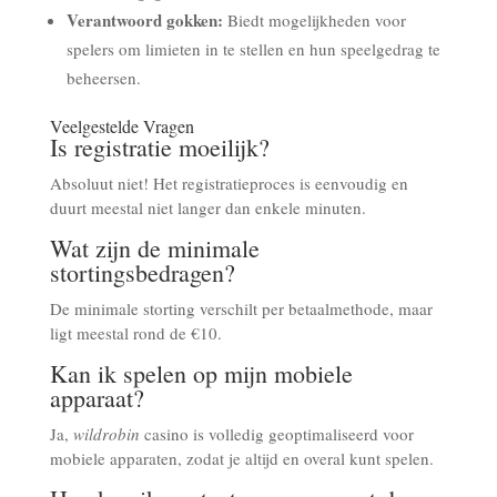
Verantwoord gokken:
Biedt mogelijkheden voor
spelers om limieten in te stellen en hun speelgedrag te
beheersen.
Veelgestelde Vragen
Is registratie moeilijk?
Absoluut niet! Het registratieproces is eenvoudig en
duurt meestal niet langer dan enkele minuten.
Wat zijn de minimale
stortingsbedragen?
De minimale storting verschilt per betaalmethode, maar
ligt meestal rond de €10.
Kan ik spelen op mijn mobiele
apparaat?
Ja,
wildrobin
casino is volledig geoptimaliseerd voor
mobiele apparaten, zodat je altijd en overal kunt spelen.