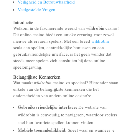
Veiligheid en Betrouwbaarheid
Veelgestelde Vragen
Introductie
wildrobin
Welkom in de fascinerende wereld van
casino!
Dit online casino biedt een unieke ervaring voor zowel
nieuwe als ervaren spelers. Met een breed
wildrobin
scala aan spellen, aantrekkelijke bonussen en een
gebruiksvriendelijke interface, is het geen wonder dat
steeds meer spelers zich aansluiten bij deze online
speelomgeving.
Belangrijkste Kenmerken
Wat maakt
wildrobin
casino zo speciaal? Hieronder staan
enkele van de belangrijkste kenmerken die het
onderscheiden van andere online casino’s:
Gebruiksvriendelijke interface:
De website van
wildrobin is eenvoudig te navigeren, waardoor spelers
snel hun favoriete spellen kunnen vinden.
Mobiele toegankelijkheid:
Speel waar en wanneer je