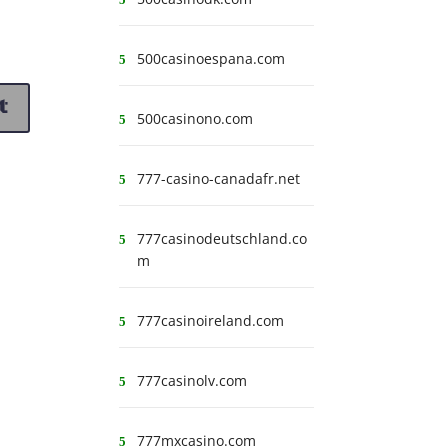
500casinoespana.com
500casinono.com
777-casino-canadafr.net
777casinodeutschland.co
m
777casinoireland.com
777casinolv.com
777mxcasino.com