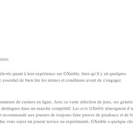
exes.
 élevée quant à leur expérience sur GXmble, bien qu’il y ait quelques
nc essentiel de bien lire les termes et conditions avant de s’engager.
amateurs de casinos en ligne. Avec sa vaste sélection de jeux, ses génér
 se distinguer dans un marché compétitif. Les
avis GXmble
témoignent d’
est recommandé aux joueurs de toujours faire preuve de prudence et de b
Que vous soyez un joueur novice ou expérimenté, GXmble a quelque ch