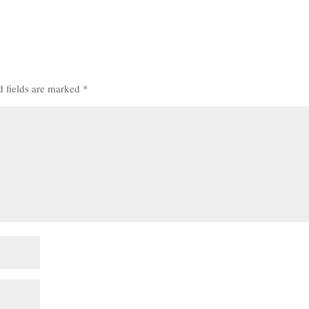
d fields are marked
*