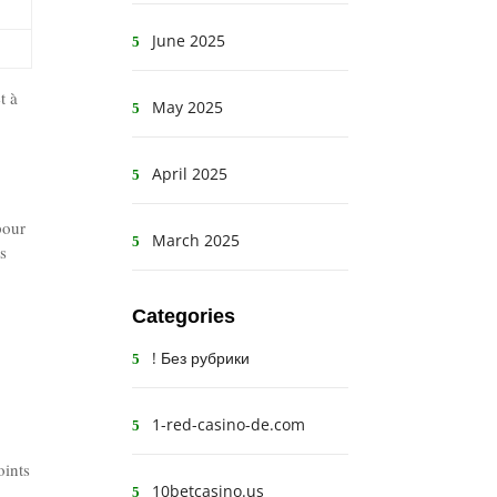
June 2025
t à
May 2025
April 2025
pour
March 2025
us
Categories
! Без рубрики
1-red-casino-de.com
oints
10betcasino.us