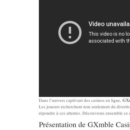
GX
Dans l’univers captivant des casinos en ligne,
Les joueurs recherchent non seulement du diverti
répondre à ces attentes. Découvrons ensemble ce qu
Présentation de GXmble Cas