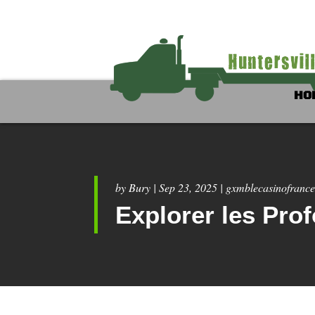
HO
by
Bury
|
Sep 23, 2025
|
gxmblecasinofranc
Explorer les Pr