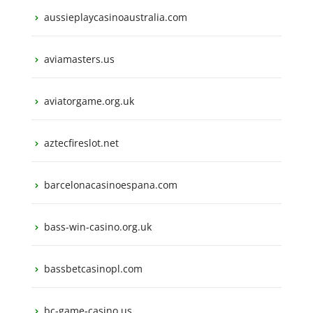
aussieplaycasinoaustralia.com
aviamasters.us
aviatorgame.org.uk
aztecfireslot.net
barcelonacasinoespana.com
bass-win-casino.org.uk
bassbetcasinopl.com
bc-game-casino.us