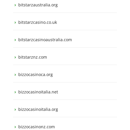
bitstarzaustralia.org
bitstarzcasino.co.uk
bitstarzcasinoaustralia.com
bitstarznz.com
bizzocasinoca.org
bizzocasinoitalia.net
bizzocasinoitalia.org
bizzocasinonz.com