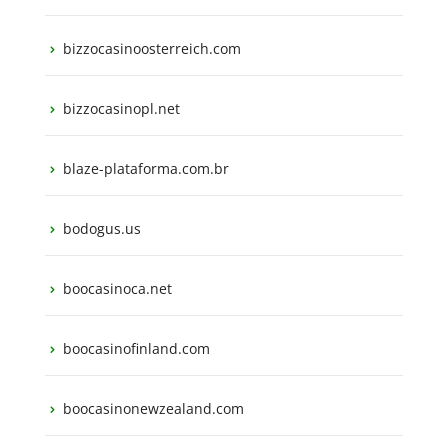
bizzocasinoosterreich.com
bizzocasinopl.net
blaze-plataforma.com.br
bodogus.us
boocasinoca.net
boocasinofinland.com
boocasinonewzealand.com