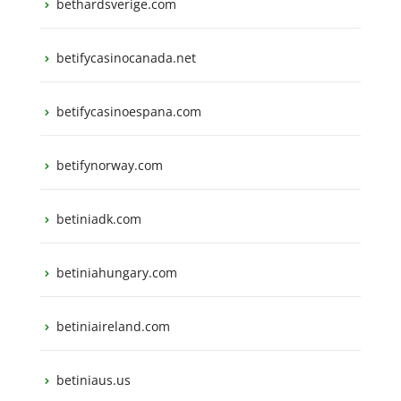
bethardsverige.com
betifycasinocanada.net
betifycasinoespana.com
betifynorway.com
betiniadk.com
betiniahungary.com
betiniaireland.com
betiniaus.us