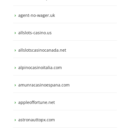
agent-no-wager.uk
allslots-casino.us
allslotscasinocanada.net
alpinocasinoitalia.com
amunracasinoespana.com
appleoffortune.net
astronauttopx.com