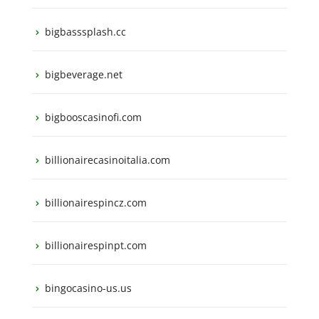
bigbasssplash.cc
bigbeverage.net
bigbooscasinofi.com
billionairecasinoitalia.com
billionairespincz.com
billionairespinpt.com
bingocasino-us.us