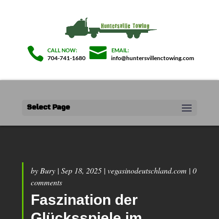
704-741-1680
info@huntersvillenctowing.com
Select Page
by
Bury
|
Sep 18, 2025
|
vegasinodeutschland.com
|
0
comments
Faszination der
Glücksspiele im