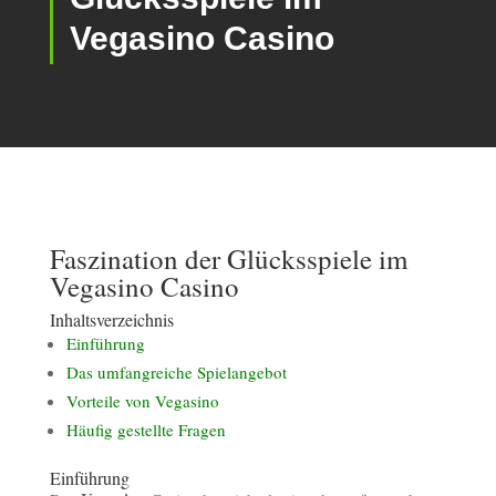
Vegasino Casino
Faszination der Glücksspiele im
Vegasino Casino
Inhaltsverzeichnis
Einführung
Das umfangreiche Spielangebot
Vorteile von Vegasino
Häufig gestellte Fragen
Einführung