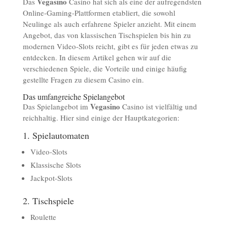
Vegasino
Das
Casino hat sich als eine der aufregendsten
Online-Gaming-Plattformen etabliert, die sowohl
Neulinge als auch erfahrene Spieler anzieht. Mit einem
Angebot, das von klassischen Tischspielen bis hin zu
modernen Video-Slots reicht, gibt es für jeden etwas zu
entdecken. In diesem Artikel gehen wir auf die
verschiedenen Spiele, die Vorteile und einige häufig
gestellte Fragen zu diesem Casino ein.
Das umfangreiche Spielangebot
Vegasino
Das Spielangebot im
Casino ist vielfältig und
reichhaltig. Hier sind einige der Hauptkategorien:
1. Spielautomaten
Video-Slots
Klassische Slots
Jackpot-Slots
2. Tischspiele
Roulette