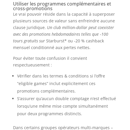
Utiliser les programmes complémentaires et
cross‑promotions
Le vrai pouvoir réside dans la capacité à superposer
plusieurs sources de valeur sans enfreindre aucune
clause juridique.
Un club million‑dollar peut coexister
avec des promotions hebdomadaires telles que ‑100
tours gratuits sur
Starburst* ou ‑20 % cashback
mensuel conditionné aux pertes nettes.
Pour éviter toute confusion il convient
respectueusement :
Vérifier dans les termes & conditions si l’offre
“eligible games” inclut explicitement ces
promotions complémentaires.
S’assurer qu’aucun double comptage n’est effectué
lorsqu’une même mise compte simultanément
pour deux programmes distincts.
Dans certains groupes opérateurs multi‐marques –