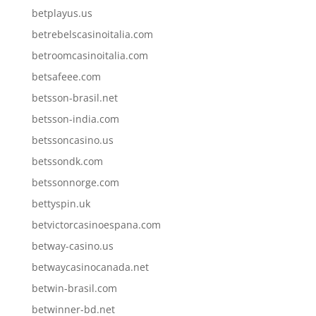
betplayus.us
betrebelscasinoitalia.com
betroomcasinoitalia.com
betsafeee.com
betsson-brasil.net
betsson-india.com
betssoncasino.us
betssondk.com
betssonnorge.com
bettyspin.uk
betvictorcasinoespana.com
betway-casino.us
betwaycasinocanada.net
betwin-brasil.com
betwinner-bd.net