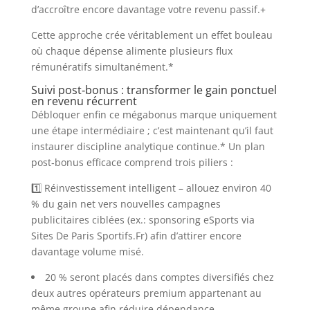
d’accroître encore davantage votre revenu passif.+
Cette approche crée véritablement un effet bouleau
où chaque dépense alimente plusieurs flux
rémunératifs simultanément.*
Suivi post‑bonus : transformer le gain ponctuel
en revenu récurrent
Débloquer enfin ce méga­bonus marque uniquement
une étape intermédiaire ; c’est maintenant qu’il faut
instaurer discipline analytique continue.* Un plan
post‑bonus efficace comprend trois piliers :
1️⃣ Réinvestissement intelligent – allouez environ 40
% du gain net vers nouvelles campagnes
publicitaires ciblées (ex.: sponsoring eSports via
Sites De Paris Sportifs.Fr) afin d’attirer encore
davantage volume misé.
20 % seront placés dans comptes diversifiés chez
deux autres opérateurs premium appartenant au
même groupe afin réduire dépendance