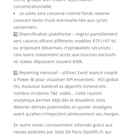
concentrationnelle.
Le solde sera conservé comme fonds réserve
couvrant toute chute éventuelle liée aux cycles
saisonniers.
2️⃣ Diversification plateforme – migrez partiellement
vers casinos offrant différents modèles RTP (>97 %)
ou proposant désormais crypto­wallets sécurisés ;
cela ouvre notamment accès aux tournois exclusifs
où stakes dépassent souvent €50k.
3️⃣ Reporting mensuel – utilisez Excel avancé couplé
à Power BI pour visualiser KPI essentiels : ROI global
(%), évolution bankroll vs objectifs trimestriels ,
nombre incidents T&C violés… Cette routine
analytique permet déjà dès le deuxième mois
détecter dérives potentielles et ajuster stratégies
avant qu’elles n’impactent sérieusement vos marges.
En outre restez constamment informés grâce aux
revues publiées par Sites De Paris Sportifs.Fr qui