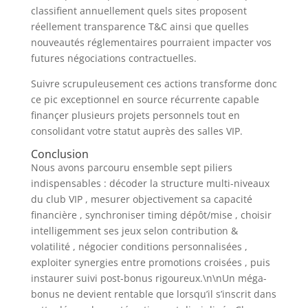
classifient annuellement quels sites proposent
réellement transparence T&C ainsi que quelles
nouveautés réglementaires pourraient impacter vos
futures négociations contractuelles.
Suivre scrupuleusement ces actions transforme donc
ce pic exceptionnel en source récurrente capable
finançer plusieurs projets personnels tout en
consolidant votre statut auprès des salles VIP.
Conclusion
Nous avons parcouru ensemble sept piliers
indispensables : décoder la structure multi-niveaux
du club VIP , mesurer objectivement sa capacité
financière , synchroniser timing dépôt/mise , choisir
intelligemment ses jeux selon contribution &
volatilité , négocier conditions personnalisées ,
exploiter synergies entre promotions croisées , puis
instaurer suivi post-bonus rigoureux.\n\nUn méga­
bonus ne devient rentable que lorsqu’il s’inscrit dans