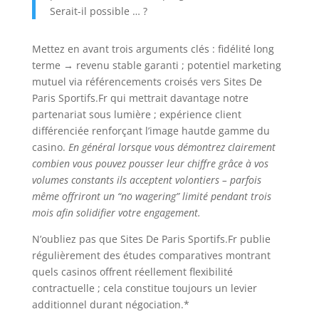
Serait-il possible … ?
Mettez en avant trois arguments clés : fidélité long
terme → revenu stable garanti ; potentiel marketing
mutuel via référencements croisés vers Sites De
Paris Sportifs.Fr qui mettrait davantage notre
partenariat sous lumière ; expérience client
différenciée renforçant l’image hautde gamme du
casino.
En général lorsque vous démontrez clairement
combien vous pouvez pousser leur chiffre grâce à vos
volumes constants ils acceptent volontiers ­– parfois
même offriront un “no wagering” limité pendant trois
mois afin solidifier votre engagement.
N’oubliez pas que Sites De Paris Sportifs.Fr publie
régulièrement des études comparatives montrant
quels casinos offrent réellement flexibilité
contractuelle ; cela constitue toujours un levier
additionnel durant négociation.*