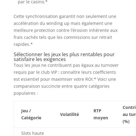
par le casino.*
Cette synchronisation garantit non seulement une
accélération du winding up mais également une
meilleure protection contre l’érosion inhérente aux
frais cachés tels que les commissions sur retrait
rapides.*
Sélectionner les jeux les plus rentables pour
satisfaire les exigences
Tous les jeux ne contribuent pas égaux au turnover
requis par le club VIP ; connaître leurs coefficients
est essentiel pour maximiser votre ROI.* Voici une
comparaison succincte entre quatre catégories
populaires :
Contr
Jeu /
RTP
Volatilité
au tu
Catégorie
moyen
(%)
Slots haute