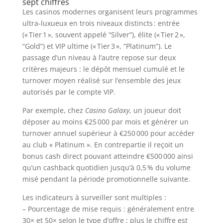
sept chiffres
Les casinos modernes organisent leurs programmes
ultra‑luxueux en trois niveaux distincts : entrée
(« Tier 1 », souvent appelé “Silver”), élite (« Tier 2 »,
“Gold”) et VIP ultime (« Tier 3 », “Platinum”). Le
passage d’un niveau à l’autre repose sur deux
critères majeurs : le dépôt mensuel cumulé et le
turnover moyen réalisé sur l’ensemble des jeux
autorisés par le compte VIP.
Par exemple, chez
Casino Galaxy
, un joueur doit
déposer au moins €25 000 par mois et générer un
turnover annuel supérieur à €250 000 pour accéder
au club « Platinum ». En contrepartie il reçoit un
bonus cash direct pouvant atteindre €500 000 ainsi
qu’un cashback quotidien jusqu’à 0,5 % du volume
misé pendant la période promotionnelle suivante.
Les indicateurs à surveiller sont multiples :
– Pourcentage de mise requis : généralement entre
30× et 50× selon le type d’offre ; plus le chiffre est