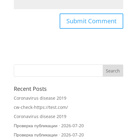
Recent Posts
Coronavirus disease 2019
cw-check-https://test.com/
Coronavirus disease 2019
Проверка публикации · 2026-07-20
Проверка публикации · 2026-07-20