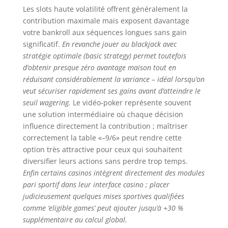
Les slots haute volatilité offrent généralement la
contribution maximale mais exposent davantage
votre bankroll aux séquences longues sans gain
significatif.
En revanche jouer au blackjack avec
stratégie optimale (basic strategy) permet toutefois
d’obtenir presque zéro avantage maison tout en
réduisant considérablement la variance – idéal lorsqu’on
veut sécuriser rapidement ses gains avant d’atteindre le
seuil wagering.
Le vidéo‑poker représente souvent
une solution intermédiaire où chaque décision
influence directement la contribution ; maîtriser
correctement la table «–9/6» peut rendre cette
option très attractive pour ceux qui souhaitent
diversifier leurs actions sans perdre trop temps.
Enfin certains casinos intègrent directement des modules
pari sportif dans leur interface casino ; placer
judicieusement quelques mises sportives qualifiées
comme ‘eligible games’ peut ajouter jusqu’à +30 %
supplémentaire au calcul global.