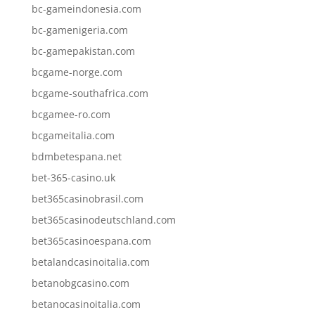
bc-gameindonesia.com
bc-gamenigeria.com
bc-gamepakistan.com
bcgame-norge.com
bcgame-southafrica.com
bcgamee-ro.com
bcgameitalia.com
bdmbetespana.net
bet-365-casino.uk
bet365casinobrasil.com
bet365casinodeutschland.com
bet365casinoespana.com
betalandcasinoitalia.com
betanobgcasino.com
betanocasinoitalia.com