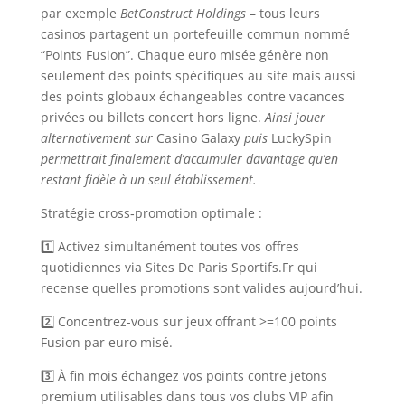
par exemple
BetConstruct Holdings
– tous leurs
casinos partagent un portefeuille commun nommé
“Points Fusion”. Chaque euro misée génère non
seulement des points spécifiques au site mais aussi
des points globaux échangeables contre vacances
privées ou billets concert hors ligne.
Ainsi jouer
alternativement sur
Casino Galaxy
puis
LuckySpin
permettrait finalement d’accumuler davantage qu’en
restant fidèle à un seul établissement.
Stratégie cross‑promotion optimale :
1️⃣ Activez simultanément toutes vos offres
quotidiennes via Sites De Paris Sportifs.Fr qui
recense quelles promotions sont valides aujourd’hui.
2️⃣ Concentrez-vous sur jeux offrant >=100 points
Fusion par euro misé.
3️⃣ À fin mois échangez vos points contre jetons
premium utilisables dans tous vos clubs VIP afin