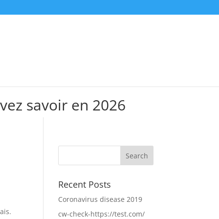
evez savoir en 2026
Recent Posts
Coronavirus disease 2019
ais.
cw-check-https://test.com/