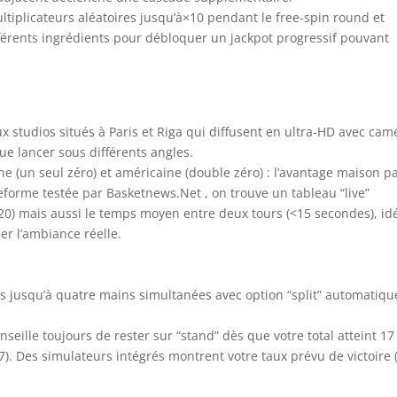
ultiplicateurs aléatoires jusqu’à×10 pendant le free‑spin round et
différents ingrédients pour débloquer un jackpot progressif pouvant
x studios situés à Paris et Riga qui diffusent en ultra‑HD avec cam
ue lancer sous différents angles.
ne (un seul zéro) et américaine (double zéro) : l’avantage maison p
eforme testée par Basketnews.Net , on trouve un tableau “live”
20) mais aussi le temps moyen entre deux tours (<15 secondes), id
er l’ambiance réelle.
s jusqu’à quatre mains simultanées avec option “split” automatiqu
eille toujours de rester sur “stand” dès que votre total atteint 17
). Des simulateurs intégrés montrent votre taux prévu de victoire 