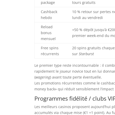
package
tours gratuits
Cashback
10 % retour sur pertes n
hebdo
lundi au vendredi
Reload
+50 % dépôt jusqu’à €2
bonus
premier week‑end du mo
mensuel
Free spins
20 spins gratuits chaqu
récurrents
sur
Starburst
Le premier type reste incontournable : il comb
rapidement le joueur novice tout en lui donnan
(
wagering
) avant toute perte éventuelle.
Les promotions récurrentes comme le cashback
money back​» qui réduit sensiblement l’impact
Programmes fidélité / clubs VI
Les meilleurs casinos proposent aujourd’hui plu
accumulés via chaque mise (€1 =1 point). Au f