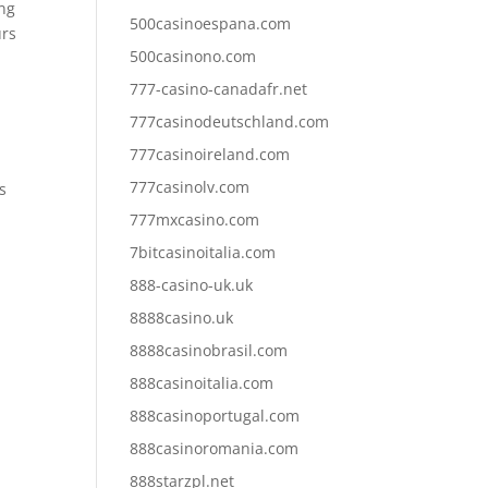
ing
500casinoespana.com
urs
500casinono.com
777-casino-canadafr.net
777casinodeutschland.com
777casinoireland.com
777casinolv.com
s
777mxcasino.com
7bitcasinoitalia.com
888-casino-uk.uk
8888casino.uk
8888casinobrasil.com
888casinoitalia.com
888casinoportugal.com
888casinoromania.com
888starzpl.net