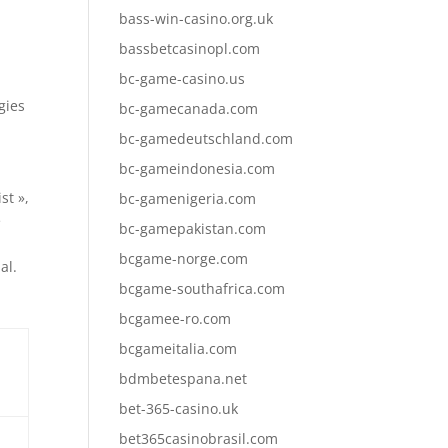
bass-win-casino.org.uk
bassbetcasinopl.com
bc-game-casino.us
gies
bc-gamecanada.com
bc-gamedeutschland.com
bc-gameindonesia.com
st »,
bc-gamenigeria.com
e
bc-gamepakistan.com
bcgame-norge.com
al.
bcgame-southafrica.com
bcgamee-ro.com
bcgameitalia.com
bdmbetespana.net
bet-365-casino.uk
bet365casinobrasil.com