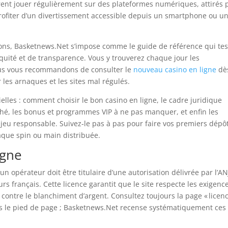
arent jouer régulièrement sur des plateformes numériques, attirés 
e profiter d’un divertissement accessible depuis un smartphone ou u
tions, Basketnews.Net s’impose comme le guide de référence qui tes
équité et de transparence. Vous y trouverez chaque jour les
nous vous recommandons de consulter le
nouveau casino en ligne
dè
 les arnaques et les sites mal régulés.
lles : comment choisir le bon casino en ligne, le cadre juridique
ché, les bonus et programmes VIP à ne pas manquer, et enfin les
 jeu responsable. Suivez‑le pas à pas pour faire vos premiers dépô
haque spin ou main distribuée.
igne
 un opérateur doit être titulaire d’une autorisation délivrée par l’AN
rs français. Cette licence garantit que le site respecte les exigenc
 contre le blanchiment d’argent. Consultez toujours la page « licenc
dans le pied de page ; Basketnews.Net recense systématiquement ces