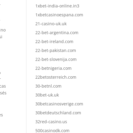
r
1xbet-india-online.in3
1xbetcasinoespana.com
.
21-casino-uk.uk
ino
22-bet-argentina.com
si
22-bet-ireland.com
22-bet-pakistan.com
22-bet-slovenija.com
22-betnigeria.com
%
22betosterreich.com
r
 cas
30-betnl.com
asés
30bet-uk.uk
30betcasinosverige.com
30betdeutschland.com
es
32red-casino.us
500casinodk.com