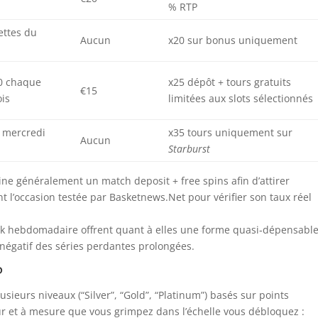
% RTP
ettes du
Aucun
x20 sur bonus uniquement
00 chaque
x25 dépôt + tours gratuits
€15
is
limitées aux slots sélectionnés
e mercredi
x35 tours uniquement sur
Aucun
Starburst
ine généralement un match deposit + free spins afin d’attirer
t l’occasion testée par Basketnews.Net pour vérifier son taux réel
 hebdomadaire offrent quant à elles une forme quasi‑dépensable 
 négatif des séries perdantes prolongées.
P
sieurs niveaux (“Silver”, “Gold”, “Platinum”) basés sur points
ur et à mesure que vous grimpez dans l’échelle vous débloquez :