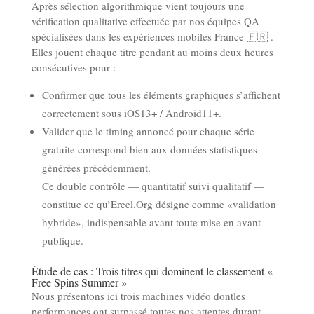
Après sélection algorithmique vient toujours une
vérification qualitative effectuée par nos équipes QA
spécialisées dans les expériences mobiles France 🇫🇷 .
Elles jouent chaque titre pendant au moins deux heures
consécutives pour :
Confirmer que tous les éléments graphiques s’affichent
correctement sous iOS13+ / Android11+.
Valider que le timing annoncé pour chaque série
gratuite correspond bien aux données statistiques
générées précédemment.
Ce double contrôle — quantitatif suivi qualitatif —
constitue ce qu’Ereel.Org désigne comme «validation
hybride», indispensable avant toute mise en avant
publique.
Étude de cas : Trois titres qui dominent le classement «
Free Spins Summer »
Nous présentons ici trois machines vidéo dontles
performances ont surpassé toutes nos attentes durant