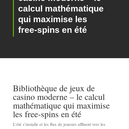
calcul mathématique
qui maximise les
free‑spins en été
Bibliothèque de jeux de
casino moderne – le calcul
mathématique qui maximise
les free‑spins en été
L’été s’installe et les flux de joueurs affluent vers les