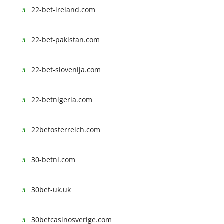
22-bet-ireland.com
22-bet-pakistan.com
22-bet-slovenija.com
22-betnigeria.com
22betosterreich.com
30-betnl.com
30bet-uk.uk
30betcasinosverige.com