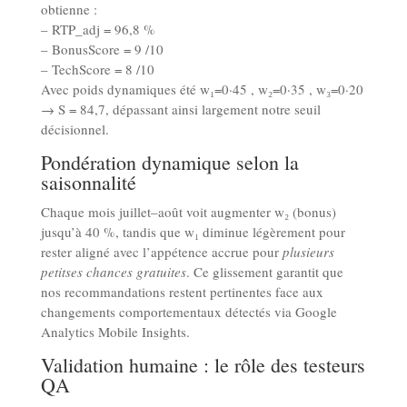
obtienne :
– RTP_adj = 96,8 %
– BonusScore = 9 /10
– TechScore = 8 /10
Avec poids dynamiques été w₁=0·45 , w₂=0·35 , w₃=0·20
→ S = 84,7, dépassant ainsi largement notre seuil
décisionnel.
Pondération dynamique selon la
saisonnalité
Chaque mois juillet–août voit augmenter w₂ (bonus)
jusqu’à 40 %, tandis que w₁ diminue légèrement pour
rester aligné avec l’appétence accrue pour
plusieurs
petit­ses chances gratuites
. Ce glissement garantit que
nos recommandations restent pertinentes face aux
changements comportementaux détectés via Google
Analytics Mobile Insights.
Validation humaine : le rôle des testeurs
QA