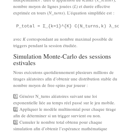
nombre moyen de lignes jouées (
L
) et durée effective
exprimée en tours (
N_turns
). L’équation simplifiée est :
avec
K
correspondant au nombre maximal possible de
triggers pendant la session étudiée.
Simulation Monte‑Carlo des sessions
estivales
Nous exécutons quotidiennement plusieurs millions de
tirages aléatoires afin d’obtenir une distribution stable du
nombre moyen de free‑spins par joueur :
1️⃣ Générer N_turns aléatoires suivant une loi
exponentielle liée au temps réel passé sur le jeu mobile.
2️⃣ Appliquer le modèle multinomial pour chaque tirage
afin de déterminer si un trigger survient ou non.
3️⃣ Cumuler le nombre total obtenu pour chaque
simulation afin d’obtenir l’espérance mathématique