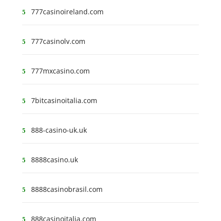
777casinoireland.com
777casinolv.com
777mxcasino.com
7bitcasinoitalia.com
888-casino-uk.uk
8888casino.uk
8888casinobrasil.com
888casinoitalia.com