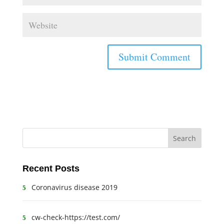
Recent Posts
Coronavirus disease 2019
cw-check-https://test.com/