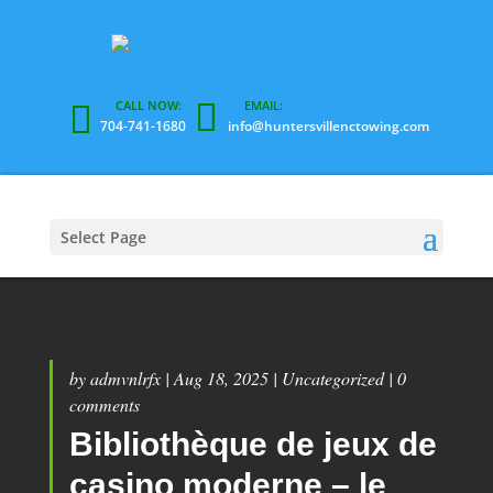
704-741-1680
info@huntersvillenctowing.com
Select Page
by
admvnlrfx
|
Aug 18, 2025
|
Uncategorized
|
0
comments
Bibliothèque de jeux de
casino moderne – le