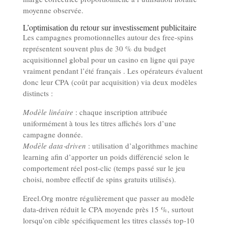
moyenne observée.
L’optimisation du retour sur investissement publicitaire
Les campagnes promotionnelles autour des free‑spins
représentent souvent plus de 30 % du budget
acquisitionnel global pour un casino en ligne qui paye
vraiment pendant l’été français . Les opérateurs évaluent
donc leur CPA (coût par acquisition) via deux modèles
distincts :
Modèle linéaire
: chaque inscription attribuée
uniformément à tous les titres affichés lors d’une
campagne donnée.
Modèle data‑driven
: utilisation d’algorithmes machine
learning afin d’apporter un poids différencié selon le
comportement réel post‐clic (temps passé sur le jeu
choisi, nombre effectif de spins gratuits utilisés).
Ereel.Org montre régulièrement que passer au modèle
data‑driven réduit le CPA moyende près 15 %, surtout
lorsqu’on cible spécifiquement les titres classés top‑10