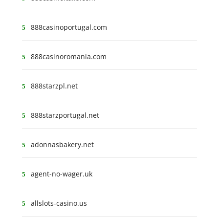
888casinoportugal.com
888casinoromania.com
888starzpl.net
888starzportugal.net
adonnasbakery.net
agent-no-wager.uk
allslots-casino.us