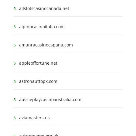
allslotscasinocanada.net
alpinocasinoitalia.com
amunracasinoespana.com
appleoffortune.net
astronauttopx.com
aussieplaycasinoaustralia.com
aviamasters.us
aviatorgame.org.uk