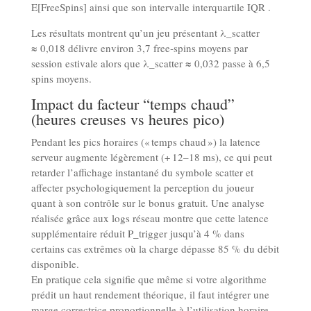
E[FreeSpins] ainsi que son intervalle interquartile IQR .
Les résultats montrent qu’un jeu présentant λ_scatter
≈ 0,018 délivre environ 3,7 free‑spins moyens par
session estivale alors que λ_scatter ≈ 0,032 passe à 6,5
spins moyens.
Impact du facteur “temps chaud”
(heures creuses vs heures pico)
Pendant les pics horaires (« temps chaud ») la latence
serveur augmente légèrement (+ 12–18 ms), ce qui peut
retarder l’affichage instantané du symbole scatter et
affecter psychologiquement la perception du joueur
quant à son contrôle sur le bonus gratuit. Une analyse
réalisée grâce aux logs réseau montre que cette latence
supplémentaire réduit P_trigger jusqu’à 4 % dans
certains cas extrêmes où la charge dépasse 85 % du débit
disponible.
En pratique cela signifie que même si votre algorithme
prédit un haut rendement théorique, il faut intégrer une
marge correctrice proportionnelle à l’utilisation horaire