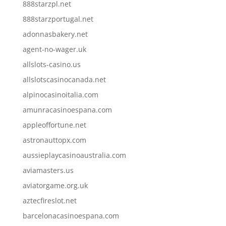
888starzpl.net
888starzportugal.net
adonnasbakery.net
agent-no-wager.uk
allslots-casino.us
allslotscasinocanada.net
alpinocasinoitalia.com
amunracasinoespana.com
appleoffortune.net
astronauttopx.com
aussieplaycasinoaustralia.com
aviamasters.us
aviatorgame.org.uk
aztecfireslot.net
barcelonacasinoespana.com