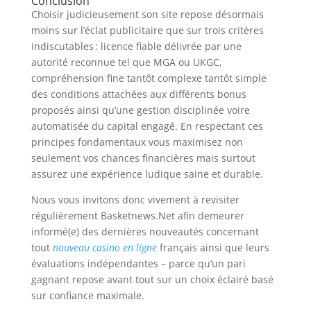
Conclusion
Choisir judicieusement son site repose désormais
moins sur l’éclat publicitaire que sur trois critères
indiscutables : licence fiable délivrée par une
autorité reconnue tel que MGA ou UKGC,
compréhension fine tantôt complexe tantôt simple
des conditions attachées aux différents bonus
proposés ainsi qu’une gestion disciplinée voire
automatisée du capital engagé.​ En respectant ces
principes fondamentaux vous maximisez non
seulement vos chances financières mais surtout
assurez une expérience ludique saine et durable.​
Nous vous invitons donc vivement à revisiter
régulièrement Basketnews.Net afin demeurer
informé(e) des dernières nouveautés concernant
tout
nouveau casino en ligne
français ainsi que leurs
évaluations indépendantes – parce qu’un pari
gagnant repose avant tout sur un choix éclairé basé
sur confiance maximale.​