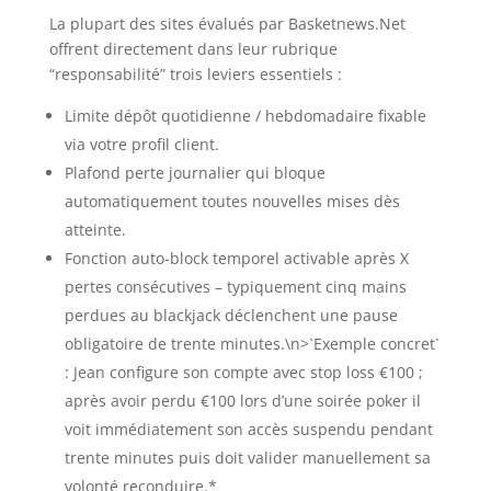
La plupart des sites évalués par Basketnews.Net
offrent directement dans leur rubrique
“responsabilité” trois leviers essentiels :
Limite dépôt quotidienne / hebdomadaire fixable
via votre profil client.
Plafond perte journalier qui bloque
automatiquement toutes nouvelles mises dès
atteinte.
Fonction auto‑block temporel activable après X
pertes consécutives – typiquement cinq mains
perdues au blackjack déclenchent une pause
obligatoire de trente minutes.\n>`Exemple concret`
: Jean configure son compte avec stop loss €100 ;
après avoir perdu €100 lors d’une soirée poker il
voit immédiatement son accès suspendu pendant
trente minutes puis doit valider manuellement sa
volonté reconduire.*