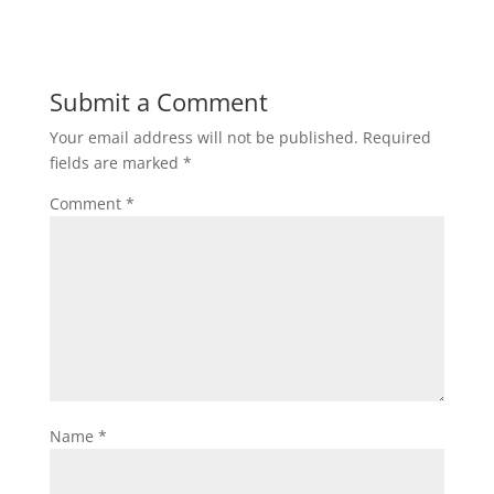
Submit a Comment
Your email address will not be published.
Required
fields are marked
*
Comment
*
Name
*