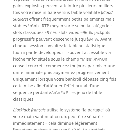
gains explosifs peuvent atteindre plusieurs milliers
fois votre mise initiale versus faible volatilité (
Blood
Suckers
) offrant fréquemment petits paiements mais
stables.\n\nLe RTP moyen varie selon la catégorie :
slots classiques ≈97 %, slots vidéo ≈96 %, jackpots
progressifs peuvent descendre jusqu’à94 %. Avant
chaque session consultez le tableau statistique
fourni par le développeur – souvent accessible via
l’icône “Info” située sous le champ “Mise”.\n\nUn
conseil concret : commencez toujours par miser une
unité minimale puis augmentez progressivement
uniquement lorsque votre bankroll dépasse cinq fois
cette mise afin d’atténuer l’effet brutal d’une
séquence perdante.\n\n### Les jeux de table
classiques
Blackjack français
utilise le système “la partage” où
votre main vaut neuf ou dix peut être séparée
immédiatement – cela diminue légèrement
l’avantage maison à environ 0·42 %. La stratégie