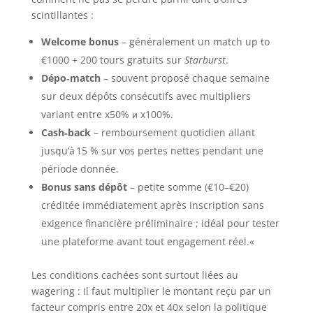
scintillantes :
Welcome bonus
– généralement un match up to
€1000 + 200 tours gratuits sur
Starburst
.
Dépo‑match
– souvent proposé chaque semaine
sur deux dépôts consécutifs avec multipliers
variant entre x50% и x100%.
Cash‑back
– remboursement quotidien allant
jusqu’à 15 % sur vos pertes nettes pendant une
période donnée.
Bonus sans dépôt
– petite somme (€10–€20)
créditée immédiatement après inscription sans
exigence financière préliminaire ; idéal pour tester
une plateforme avant tout engagement réel.«
Les conditions cachées sont surtout liées au
wagering : il faut multiplier le montant reçu par un
facteur compris entre 20x et 40x selon la politique