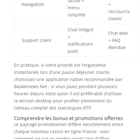
tactile +
Navigation
+
menu
raccourcis
simplifié
clavier
Chat intégré
Chat web
+
Support client
+ FAQ
notifications
étendue
push
En pratique, si votre priorité est l’ergonomie
instantanée lors d’une pause déjeuner courte,
choisissez une application native recommandée par
Basketnews.Net ; si vous jouez pendant plusieurs
heures depuis votre salon il est préférable d’utiliser
la version desktop pour profiter pleinement du
tableau complet des statistiques RTP.
Comprendre les bonus et promotions offertes
Le paysage promotionnel diffère sensiblement entre
chaque nouveau casino en ligne France ; voici
comment ne pas se perdre parmi tant d’offres