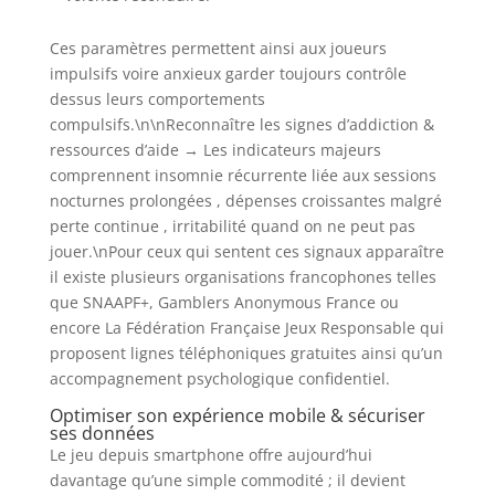
Ces paramètres permettent ainsi aux joueurs
impulsifs voire anxieux garder toujours contrôle
dessus leurs comportements
compulsifs.\n\nReconnaître les signes d’addiction &
ressources d’aide → Les indicateurs majeurs
comprennent insomnie récurrente liée aux sessions
nocturnes prolongées , dépenses croissantes malgré
perte continue , irritabilité quand on ne peut pas
jouer.\nPour ceux qui sentent ces signaux apparaître
il existe plusieurs organisations francophones telles
que SNAAPF+, Gamblers Anonymous France ou
encore La Fédération Française Jeux Responsable qui
proposent lignes téléphoniques gratuites ainsi qu’un
accompagnement psychologique confidentiel.
Optimiser son expérience mobile & sécuriser
ses données
Le jeu depuis smartphone offre aujourd’hui
davantage qu’une simple commodité ; il devient