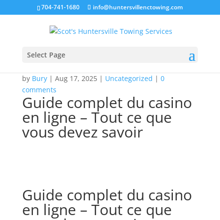
704-741-1680
info@huntersvillenctowing.com
Select Page
by
Bury
|
Aug 17, 2025
|
Uncategorized
|
0
comments
Guide complet du casino
en ligne – Tout ce que
vous devez savoir
Guide complet du casino
en ligne – Tout ce que