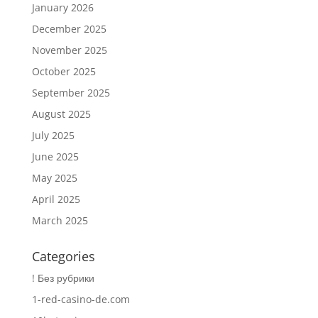
January 2026
December 2025
November 2025
October 2025
September 2025
August 2025
July 2025
June 2025
May 2025
April 2025
March 2025
Categories
! Без рубрики
1-red-casino-de.com