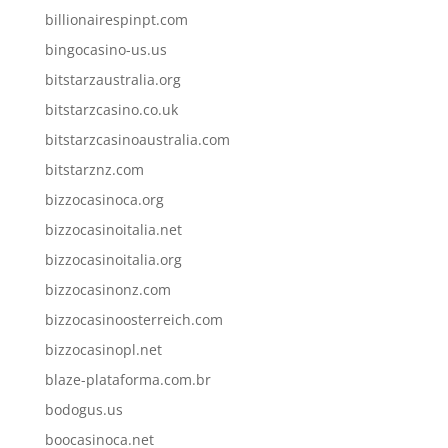
billionairespinpt.com
bingocasino-us.us
bitstarzaustralia.org
bitstarzcasino.co.uk
bitstarzcasinoaustralia.com
bitstarznz.com
bizzocasinoca.org
bizzocasinoitalia.net
bizzocasinoitalia.org
bizzocasinonz.com
bizzocasinoosterreich.com
bizzocasinopl.net
blaze-plataforma.com.br
bodogus.us
boocasinoca.net