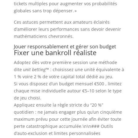
tickets multiples pour augmenter vos probabilités
globales sans trop dépenser. »
Ces astuces permettent aux amateurs éclairés
d’améliorer leurs performances sans devoir devenir
mathématiciens chevronnés.
Jouer responsablement et gérer son budget
Fixer une bankroll réaliste
Adoptez dès votre première session une méthode
dite
unit betting™
: choisissez une unité équivalente à
1 % voire 2 % de votre capital total dédié au jeu.
Si vous disposez d’un budget mensuel €500 , limitez
chaque mise individuelle autour €5–10 selon le type
de jeu choisi.
Appliquez ensuite la règle stricte du “20 %”
quotidien : ne jamais engager plus qu’un cinquième
maximum prévu pour cette journée afin éviter toute
perte catastrophique accumulée.\n\n### Outils
d’auto‑exclusion et limites personnalisées