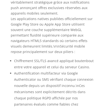
véritablement stratégique grâce aux notifications
push annonçant offres exclusives réservées aux
appareils mobiles seulement.
Les applications natives publiées officiellement sur
Google Play Store ou Apple App Store utilisent
souvent une couche supplémentaire WebGL
permettant fluidité supérieure comparée aux
navigateurs HTML5 standards où certains effets
visuels demeurent limités.\n\nSécurité mobile
repose principalement sur deux piliers :
Chiffrement SSL/TLS avancé appliqué bout­en­bout
entre votre appareil et celui du serveur Casino.
Authentification multifacteur via Google
Authenticator ou SMS vérifiant chaque connexion
nouvelle depuis un dispositif inconnu.\nCes
mécanismes sont explicitement décrits dans
chaque politique RGPD affichée par nos
partenaires évalués comme fiables chez