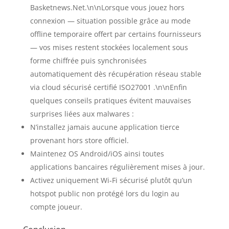
Basketnews.Net.\n\nLorsque vous jouez hors
connexion — situation possible grâce au mode
offline temporaire offert par certains fournisseurs
— vos mises restent stockées localement sous
forme chiffrée puis synchronisées
automatiquement dès récupération réseau stable
via cloud sécurisé certifié ISO27001 .\n\nEnfin
quelques conseils pratiques évitent mauvaises
surprises liées aux malwares :
N’installez jamais aucune application tierce
provenant hors store officiel.
Maintenez OS Android/iOS ainsi toutes
applications bancaires régulièrement mises à jour.
Activez uniquement Wi‑Fi sécurisé plutôt qu’un
hotspot public non protégé lors du login au
compte joueur.