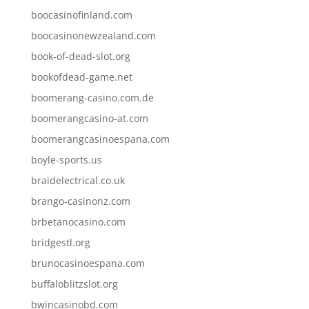
boocasinofinland.com
boocasinonewzealand.com
book-of-dead-slot.org
bookofdead-game.net
boomerang-casino.com.de
boomerangcasino-at.com
boomerangcasinoespana.com
boyle-sports.us
braidelectrical.co.uk
brango-casinonz.com
brbetanocasino.com
bridgestl.org
brunocasinoespana.com
buffaloblitzslot.org
bwincasinobd.com