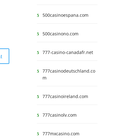
500casinoespana.com
500casinono.com
777-casino-canadafr.net
777casinodeutschland.co
m
777casinoireland.com
777casinolv.com
777mxcasino.com