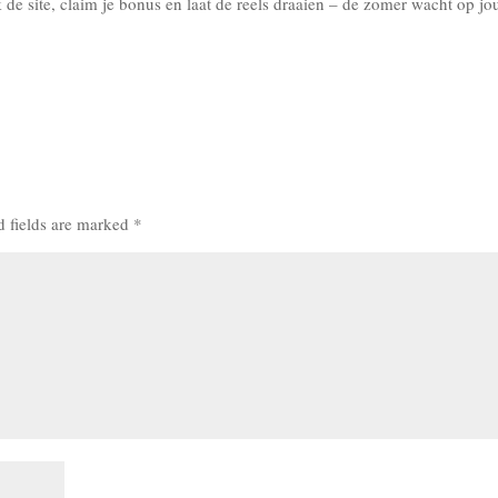
 de site, claim je bonus en laat de reels draaien – de zomer wacht op j
d fields are marked
*