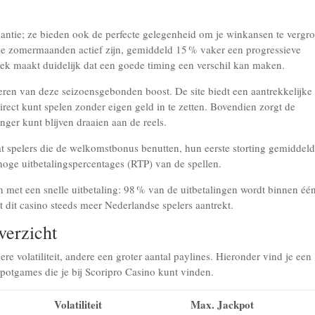
ie; ze bieden ook de perfecte gelegenheid om je winkansen te vergro
ns de zomermaanden actief zijn, gemiddeld 15 % vaker een progressieve
tiek maakt duidelijk dat een goede timing een verschil kan maken.
teren van deze seizoensgebonden boost. De site biedt een aantrekkelijke
irect kunt spelen zonder eigen geld in te zetten. Bovendien zorgt de
ger kunt blijven draaien aan de reels.
dat spelers die de welkomstbonus benutten, hun eerste storting gemiddel
hoge uitbetalingspercentages (RTP) van de spellen.
met een snelle uitbetaling: 98 % van de uitbetalingen wordt binnen éé
dit casino steeds meer Nederlandse spelers aantrekt.
verzicht
ere volatiliteit, andere een groter aantal paylines. Hieronder vind je een
kpotgames die je bij Scoripro Casino kunt vinden.
Volatiliteit
Max. Jackpot