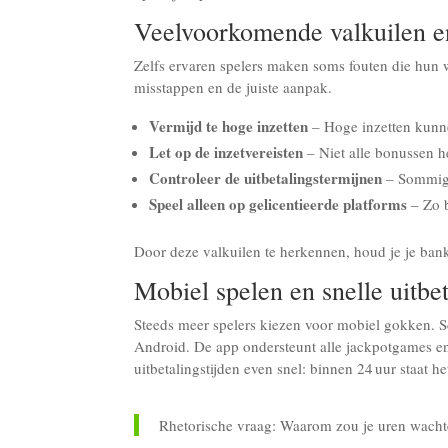
Veelvoorkomende valkuilen en
Zelfs ervaren spelers maken soms fouten die hun 
misstappen en de juiste aanpak.
Vermijd te hoge inzetten
– Hoge inzetten kunn
Let op de inzetvereisten
– Niet alle bonussen 
Controleer de uitbetalingstermijnen
– Sommige
Speel alleen op gelicentieerde platforms
– Zo b
Door deze valkuilen te herkennen, houd je je bank
Mobiel spelen en snelle uitb
Steeds meer spelers kiezen voor mobiel gokken. S
Android. De app ondersteunt alle jackpotgames e
uitbetalingstijden even snel: binnen 24 uur staat h
Rhetorische vraag: Waarom zou je uren wachte