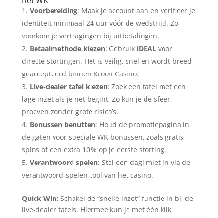
het WK
Voorbereiding
: Maak je account aan en verifieer je
identiteit minimaal 24 uur vóór de wedstrijd. Zo
voorkom je vertragingen bij uitbetalingen.
Betaalmethode kiezen
: Gebruik
iDEAL
voor
directe stortingen. Het is veilig, snel en wordt breed
geaccepteerd binnen Kroon Casino.
Live‑dealer tafel kiezen
: Zoek een tafel met een
lage inzet als je net begint. Zo kun je de sfeer
proeven zonder grote risico’s.
Bonussen benutten
: Houd de promotiepagina in
de gaten voor speciale WK‑bonussen, zoals gratis
spins of een extra 10 % op je eerste storting.
Verantwoord spelen
: Stel een daglimiet in via de
verantwoord‑spelen‑tool van het casino.
Quick Win:
Schakel de “snelle inzet” functie in bij de
live‑dealer tafels. Hiermee kun je met één klik