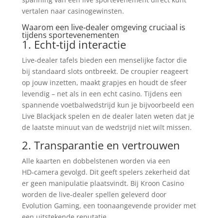
vertalen naar casinogewinsten.
Waarom een live‑dealer omgeving cruciaal is
tijdens sportevenementen
1. Echt‑tijd interactie
Live‑dealer tafels bieden een menselijke factor die
bij standaard slots ontbreekt. De croupier reageert
op jouw inzetten, maakt grapjes en houdt de sfeer
levendig – net als in een echt casino. Tijdens een
spannende voetbalwedstrijd kun je bijvoorbeeld een
Live Blackjack spelen en de dealer laten weten dat je
de laatste minuut van de wedstrijd niet wilt missen.
2. Transparantie en vertrouwen
Alle kaarten en dobbelstenen worden via een
HD‑camera gevolgd. Dit geeft spelers zekerheid dat
er geen manipulatie plaatsvindt. Bij Kroon Casino
worden de live‑dealer spellen geleverd door
Evolution Gaming, een toonaangevende provider met
een uitstekende reputatie.