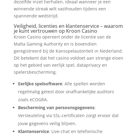
dezelfde inzet herhalen, ideaal wanneer je een
winnende streak wilt vasthouden tijdens een
spannende wedstrijd.
Veiligheid, licenties en klantenservice – waarom
je kunt vertrouwen op Kroon Casino
Kroon Casino opereert onder de licentie van de
Malta Gaming Authority en is bovendien
geregistreerd bij de Kansspelautoriteit in Nederland.
Dit betekent dat het casino voldoet aan strenge eisen
op het gebied van eerlijk spel, dataprivacy en
spelersbescherming.
Eerlijke spelsoftware
: Alle spellen worden
regelmatig getest door onafhankelijke auditors
zoals eCOGRA.
Bescherming van persoonsgegevens
:
Versleuteling via SSL‑certificaten zorgt ervoor dat
jouw gegevens veilig blijven.
Klantenservice
: Live‑chat en telefonische