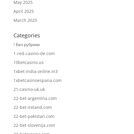
May 2025
April 2025
March 2025
Categories
! Без рубрики
1-red-casino-de.com
10betcasino.us
1xbet-india-online.in3
1xbetcasinoespana.com
21-casino-uk.uk
22-bet-argentina.com
22-bet-ireland.com
22-bet-pakistan.com
22-bet-slovenija.com