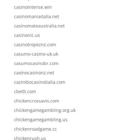
casinointense.win
casinomaniaitalia.net
casinomateaustralia.net
casinonic.us
casinotropeznz.com
casumo-casino-uk.uk
casumocasinobr.com
caxinocasinonz.net
cazimbocasinoitalia.com
cbetlt.com
chickencrossavis.com
chickengamegambling.org.uk
chickengamegambling.us
chickenroadgame.cc
chickenrush.us