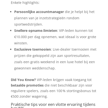
Enkele highlights:
Persoonlijke accountmanager
die je helpt bij het
plannen van je inzetstrategieën rondom
sportwedstrijden.
Snellere opname‑limieten
: VIP‑leden kunnen tot
€10.000 per dag opnemen, wat ideaal is voor grote
winsten.
Exclusieve toernooien
: Live‑dealer toernooien met
prijzen die gekoppeld zijn aan sportresultaten,
zoals een gratis weekend in een luxe hotel bij een
gewonnen weddenschap.
Did You Know?
VIP‑leden krijgen vaak toegang tot
betaalde promoties
die niet beschikbaar zijn voor
reguliere spelers, zoals een 100 % stortingsbonus tot
€500 zonder wagering.
Praktische tips voor een vlotte ervaring tijdens