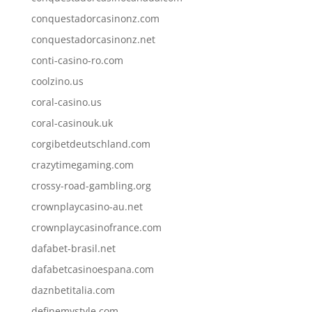
conquestadorcasinonz.com
conquestadorcasinonz.net
conti-casino-ro.com
coolzino.us
coral-casino.us
coral-casinouk.uk
corgibetdeutschland.com
crazytimegaming.com
crossy-road-gambling.org
crownplaycasino-au.net
crownplaycasinofrance.com
dafabet-brasil.net
dafabetcasinoespana.com
daznbetitalia.com
definemystyle.com