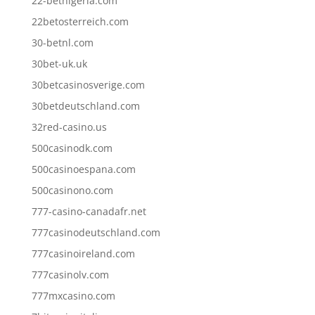
22-betnigeria.com
22betosterreich.com
30-betnl.com
30bet-uk.uk
30betcasinosverige.com
30betdeutschland.com
32red-casino.us
500casinodk.com
500casinoespana.com
500casinono.com
777-casino-canadafr.net
777casinodeutschland.com
777casinoireland.com
777casinolv.com
777mxcasino.com