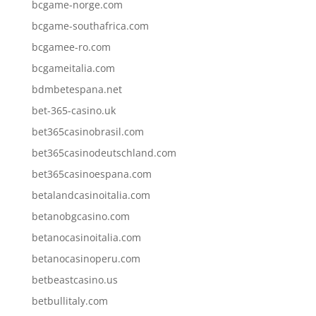
bcgame-norge.com
bcgame-southafrica.com
bcgamee-ro.com
bcgameitalia.com
bdmbetespana.net
bet-365-casino.uk
bet365casinobrasil.com
bet365casinodeutschland.com
bet365casinoespana.com
betalandcasinoitalia.com
betanobgcasino.com
betanocasinoitalia.com
betanocasinoperu.com
betbeastcasino.us
betbullitaly.com