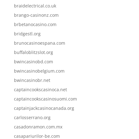
braidelectrical.co.uk
brango-casinonz.com
brbetanocasino.com
bridgestl.org
brunocasinoespana.com
buffaloblitzslot.org
bwincasinobd.com
bwincasinobelgium.com
bwincasinobr.net
captaincookscasinoca.net
captaincookscasinosuomi.com
captainjackcasinocanada.org
carlosserrano.org
casadonramon.com.mx
casapariurilor-be.com