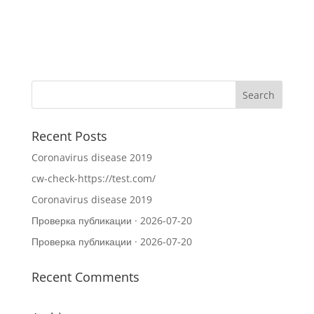
Recent Posts
Coronavirus disease 2019
cw-check-https://test.com/
Coronavirus disease 2019
Проверка публикации · 2026-07-20
Проверка публикации · 2026-07-20
Recent Comments