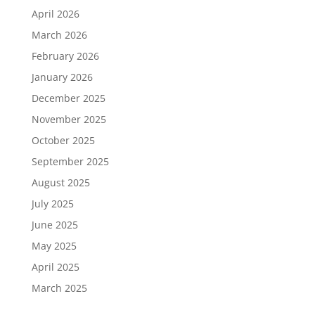
April 2026
March 2026
February 2026
January 2026
December 2025
November 2025
October 2025
September 2025
August 2025
July 2025
June 2025
May 2025
April 2025
March 2025