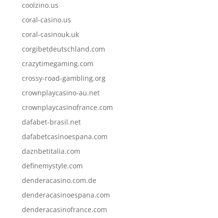
coolzino.us
coral-casino.us
coral-casinouk.uk
corgibetdeutschland.com
crazytimegaming.com
crossy-road-gambling.org
crownplaycasino-au.net
crownplaycasinofrance.com
dafabet-brasil.net
dafabetcasinoespana.com
daznbetitalia.com
definemystyle.com
denderacasino.com.de
denderacasinoespana.com
denderacasinofrance.com