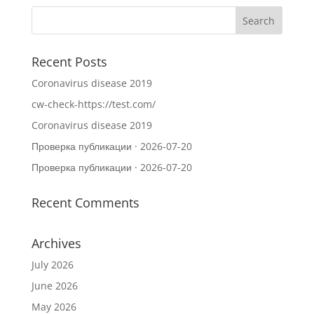
Recent Posts
Coronavirus disease 2019
cw-check-https://test.com/
Coronavirus disease 2019
Проверка публикации · 2026-07-20
Проверка публикации · 2026-07-20
Recent Comments
Archives
July 2026
June 2026
May 2026