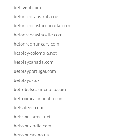
betlivepl.com
betonred-australia.net
betonredcasinocanada.com
betonredcasinosite.com
betonredhungary.com
betplay-colombia.net
betplaycanada.com
betplayportugal.com
betplayus.us
betrebelscasinoitalia.com
betroomcasinoitalia.com
betsafeee.com
betsson-brasil.net
betsson-india.com
betssoncasino.us