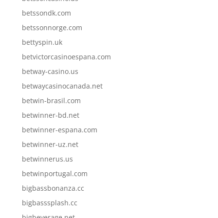
betssondk.com
betssonnorge.com
bettyspin.uk
betvictorcasinoespana.com
betway-casino.us
betwaycasinocanada.net
betwin-brasil.com
betwinner-bd.net
betwinner-espana.com
betwinner-uz.net
betwinnerus.us
betwinportugal.com
bigbassbonanza.cc
bigbasssplash.cc
bigbeverage.net