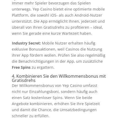
Immer mehr Spieler bevorzugen das Spielen
unterwegs. Yep Casino bietet eine optimierte mobile
Plattform, die sowohl iOS‑ als auch Android‑Nutzer
unterstützt. Die App ermöglicht Ihnen, jederzeit und
überall von Ihren Gratisdrehs zu profitieren – ideal,
wenn Sie gerade eine kurze Wartezeit haben.
Industry Secret:
Mobile Nutzer erhalten häufig
exklusive Bonusaktionen, weil Casinos die Nutzung
ihrer App fördern wollen. Prüfen Sie also regelmäßig
die Benachrichtigungen in der App, um zusätzliche
Free Spins
zu ergattern.
4. Kombinieren Sie den Willkommensbonus mit
Gratisdrehs
Der Willkommensbonus von Yep Casino umfasst
nicht nur Einzahlungsboni, sondern häufig auch
einen Satz kostenloser Spins. Wenn Sie beide
Angebote kombinieren, erhöhen Sie Ihre Spielzeit
und damit die Chance, die Umsatzbedingungen
schneller zu erfüllen.