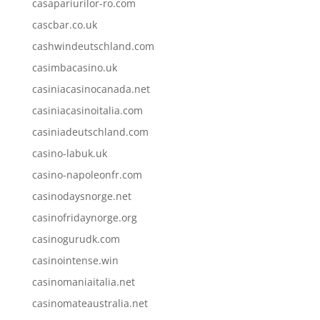
casapariurilor-ro.com
cascbar.co.uk
cashwindeutschland.com
casimbacasino.uk
casiniacasinocanada.net
casiniacasinoitalia.com
casiniadeutschland.com
casino-labuk.uk
casino-napoleonfr.com
casinodaysnorge.net
casinofridaynorge.org
casinogurudk.com
casinointense.win
casinomaniaitalia.net
casinomateaustralia.net