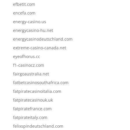
efbetit.com
encefa.com
energy-casino.us
energycasino-hu.net
energycasinodeutschland.com
extreme-casino-canada.net
eyeofhorus.cc
f1-casinocz.com
fairgoaustralia.net
fatbetcasinosouthafrica.com
fatpiratecasinoitalia.com
fatpiratecasinouk.uk
fatpiratefrance.com
fatpirateitaly.com
felixspindeutschland.com