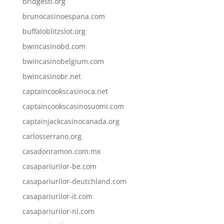
bridgestl.org
brunocasinoespana.com
buffaloblitzslot.org
bwincasinobd.com
bwincasinobelgium.com
bwincasinobr.net
captaincookscasinoca.net
captaincookscasinosuomi.com
captainjackcasinocanada.org
carlosserrano.org
casadonramon.com.mx
casapariurilor-be.com
casapariurilor-deutchland.com
casapariurilor-it.com
casapariurilor-nl.com