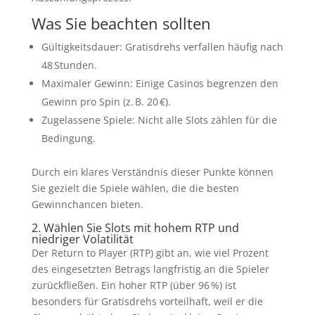
Was Sie beachten sollten
Gültigkeitsdauer: Gratisdrehs verfallen häufig nach
48 Stunden.
Maximaler Gewinn: Einige Casinos begrenzen den
Gewinn pro Spin (z. B. 20 €).
Zugelassene Spiele: Nicht alle Slots zählen für die
Bedingung.
Durch ein klares Verständnis dieser Punkte können
Sie gezielt die Spiele wählen, die die besten
Gewinnchancen bieten.
2. Wählen Sie Slots mit hohem RTP und
niedriger Volatilität
Der Return to Player (RTP) gibt an, wie viel Prozent
des eingesetzten Betrags langfristig an die Spieler
zurückfließen. Ein hoher RTP (über 96 %) ist
besonders für Gratisdrehs vorteilhaft, weil er die