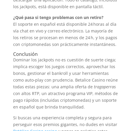
los jackpots, está disponible en pantalla táctil.
¿Qué pasa si tengo problemas con un retiro?
El soporte en español está disponible 24 horas al día
vía chat en vivo y correo electrónico. La mayoría de
los retiros se procesan en menos de 24 h, y los pagos
con criptomonedas son prácticamente instantáneos.
Conclusión
Dominar los jackpots no es cuestión de suerte ciega;
implica escoger los juegos correctos, aprovechar los
bonos, gestionar el bankroll y usar herramientas
como auto‑play con prudencia. Betalice Casino reúne
todas estas piezas: una amplia oferta de
tragaperras
con altos RTP, un atractivo programa VIP, métodos de
pago rápidos (incluidas criptomonedas) y un soporte
en español que brinda tranquilidad.
Si buscas una experiencia completa y segura para
perseguir esos premios gigantes, no dudes en visitar