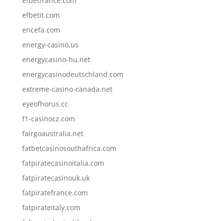
efbetfrance.com
efbetit.com
encefa.com
energy-casino.us
energycasino-hu.net
energycasinodeutschland.com
extreme-casino-canada.net
eyeofhorus.cc
f1-casinocz.com
fairgoaustralia.net
fatbetcasinosouthafrica.com
fatpiratecasinoitalia.com
fatpiratecasinouk.uk
fatpiratefrance.com
fatpirateitaly.com