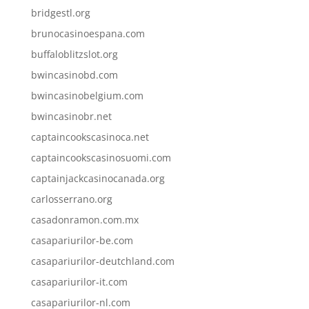
bridgestl.org
brunocasinoespana.com
buffaloblitzslot.org
bwincasinobd.com
bwincasinobelgium.com
bwincasinobr.net
captaincookscasinoca.net
captaincookscasinosuomi.com
captainjackcasinocanada.org
carlosserrano.org
casadonramon.com.mx
casapariurilor-be.com
casapariurilor-deutchland.com
casapariurilor-it.com
casapariurilor-nl.com