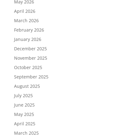
May 2026
April 2026
March 2026
February 2026
January 2026
December 2025
November 2025
October 2025
September 2025
August 2025
July 2025
June 2025
May 2025
April 2025
March 2025