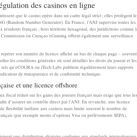
régulation des casinos en ligne
ntissent que le casino opère dans un cadre légal strict ; elles protègent le
u RNG (Random Number Generator). En France, l’ANJ supervise toutes les
x résidents français ; hors territoire hexagonal, des juridictions comme l
Commission ou Curaçao eGaming offrent également une surveillance
ord repérer son numéro de licence affiché au bas de chaque page – souvent
er les conditions générales où sont détaillés les droits du joueur et les
ts tels qu’eCOGRA ou iTech Labs publient régulièrement leurs rapports
 indicateur de transparence et de conformité technique.
nçaise et une licence offshore
x fiscal réduit sur les gains des joueurs français mais exige que tous le
 afin d’assurer un contrôle direct par l’ANJ. En revanche, une licence
 flexibilité tarifaire aux casinos mais limite souvent le nombre de
Français (par exemple moins d’options Visa ou prélèvements SEPA).
s
lement une distribution aléatoire conforme aux standards internationaux ;