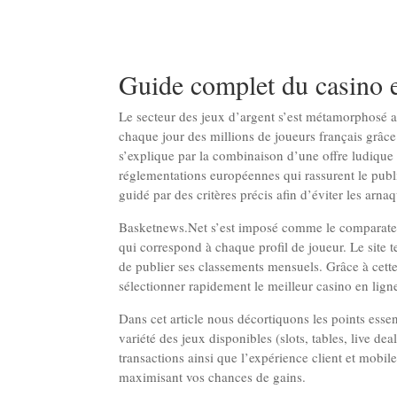
Guide complet du casino e
Le secteur des jeux d’argent s’est métamorphosé au
chaque jour des millions de joueurs français grâc
s’explique par la combinaison d’une offre ludique t
réglementations européennes qui rassurent le public
guidé par des critères précis afin d’éviter les arna
Basketnews.Net s’est imposé comme le comparateur
qui correspond à chaque profil de joueur. Le site te
de publier ses classements mensuels. Grâce à cette
sélectionner rapidement le meilleur casino en lig
Dans cet article nous décortiquons les points essenti
variété des jeux disponibles (slots, tables, live de
transactions ainsi que l’expérience client et mobi
maximisant vos chances de gains.