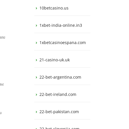
10betcasino.us
1xbet-india-online.in3
ante
1xbetcasinoespana.com
21-casino-uk.uk
22-bet-argentina.com
une
22-bet-ireland.com
22-bet-pakistan.com
du
22-bet-slovenija.com