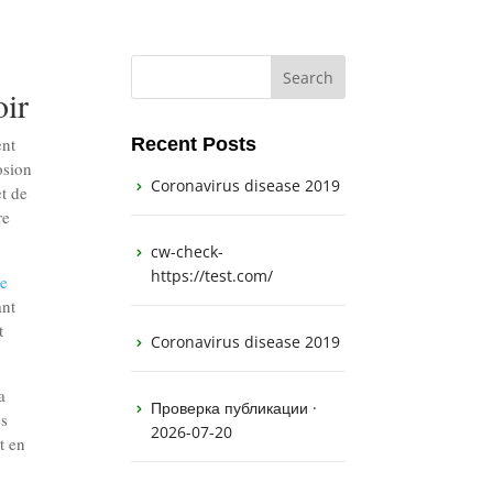
oir
ent
Recent Posts
osion
Coronavirus disease 2019
et de
re
cw-check-
https://test.com/
ne
ant
t
Coronavirus disease 2019
a
Проверка публикации ·
es
2026-07-20
t en