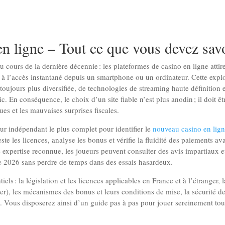
n ligne – Tout ce que vous devez sav
 cours de la dernière décennie : les plateformes de casino en ligne attir
e à l’accès instantané depuis un smartphone ou un ordinateur. Cette expl
oujours plus diversifiée, de technologies de streaming haute définition 
. En conséquence, le choix d’un site fiable n’est plus anodin ; il doit êt
ques et les mauvaises surprises fiscales.
 indépendant le plus complet pour identifier le
nouveau casino en lig
ste les licences, analyse les bonus et vérifie la fluidité des paiements av
 expertise reconnue, les joueurs peuvent consulter des avis impartiaux e
ne 2026 sans perdre de temps dans des essais hasardeux.
els : la législation et les licences applicables en France et à l’étranger, l
aler), les mécanismes des bonus et leurs conditions de mise, la sécurité d
le. Vous disposerez ainsi d’un guide pas à pas pour jouer sereinement tou