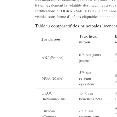
testent également la volatilité des machines à sou
certifications eCOGRA « Safe & Fair », iTech Lab
visibles sous forme d’icônes cliquables menant à u
Tableau comparatif des principales licence
Taux fiscal
E
Juridiction
moyen
s
0 % sur gains
E
ANJ (France)
joueurs
u
5 % sur
E
MGA (Malte)
revenus
p
opérateur
UKGC
15 % sur
S
(Royaume‑Uni)
bénéfices nets
A
Curaçao
<2 % sur
l
eGaming
revenus brut