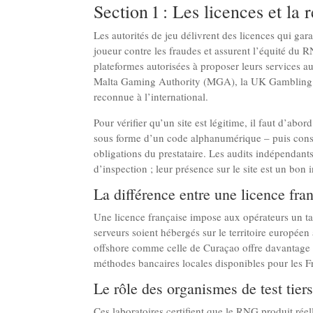
Section 1 : Les licences et la 
Les autorités de jeu délivrent des licences qui gara
joueur contre les fraudes et assurent l’équité d
plateformes autorisées à proposer leurs services au
Malta Gaming Authority (MGA), la UK Gambling 
reconnue à l’international.
Pour vérifier qu’un site est légitime, il faut d’ab
sous forme d’un code alphanumérique – puis consult
obligations du prestataire. Les audits indépendan
d’inspection ; leur présence sur le site est un bon
La différence entre une licence fra
Une licence française impose aux opérateurs un tau
serveurs soient hébergés sur le territoire européen
offshore comme celle de Curaçao offre davantage de
méthodes bancaires locales disponibles pour les 
Le rôle des organismes de test tier
Ces laboratoires certifient que le RNG produit réel