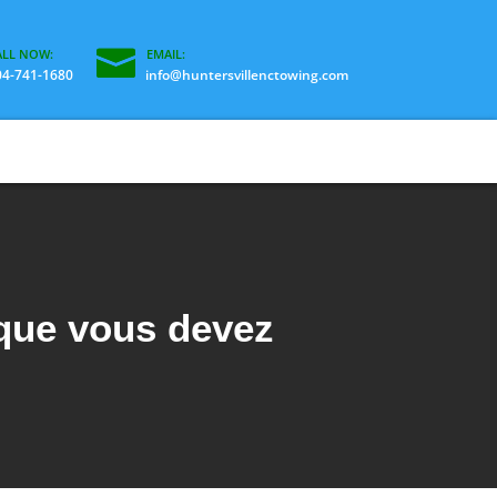
04-741-1680
info@huntersvillenctowing.com
 que vous devez