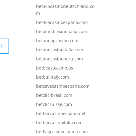
bet365casinodeutschland.co
m
bet365casinoespana.com
betalandcasinoitalia.com
betanobgcasino.com
betanocasinoitalia.com
betanocasinoperu.com
betbeastcasino.us
betbullitaly.com
betcavecasinoespana.com
betclic-brasil.com
betclicsuisse.com
betfaircasinoespana.net
betfaircasinoitalia.com
betflagcasinoespana.com