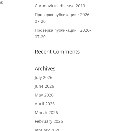
os
Coronavirus disease 2019
Проверка публикации · 2026-
07-20
Проверка публикации · 2026-
07-20
Recent Comments
Archives
July 2026
June 2026
May 2026
April 2026
March 2026
February 2026
January 2026