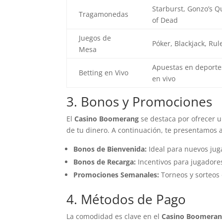
Starburst, Gonzo’s Q
Tragamonedas
of Dead
Juegos de
Póker, Blackjack, Rul
Mesa
Apuestas en deporte
Betting en Vivo
en vivo
3. Bonos y Promociones
El
Casino Boomerang
se destaca por ofrecer 
de tu dinero. A continuación, te presentamos
Bonos de Bienvenida:
Ideal para nuevos jug
Bonos de Recarga:
Incentivos para jugadores
Promociones Semanales:
Torneos y sorteos 
4. Métodos de Pago
La comodidad es clave en el
Casino Boomera