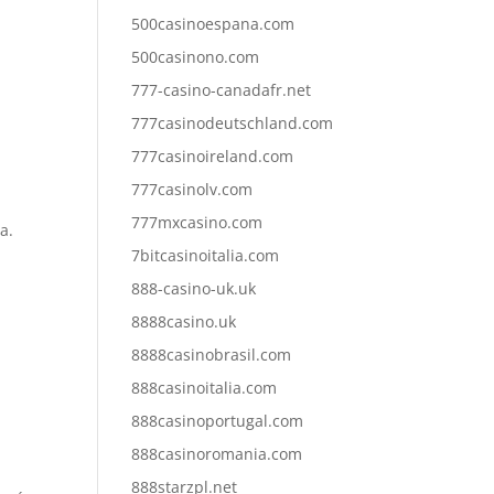
500casinoespana.com
500casinono.com
777-casino-canadafr.net
777casinodeutschland.com
777casinoireland.com
777casinolv.com
777mxcasino.com
a.
7bitcasinoitalia.com
888-casino-uk.uk
8888casino.uk
8888casinobrasil.com
888casinoitalia.com
888casinoportugal.com
888casinoromania.com
888starzpl.net