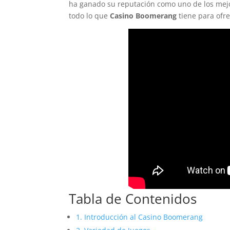
ha ganado su reputación como uno de los mejor
todo lo que
Casino Boomerang
tiene para ofre
Tabla de Contenidos
1. Introducción al Casino Boomerang