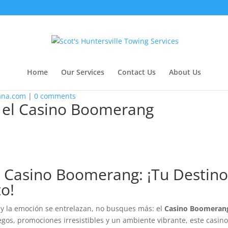
Home
Our Services
Contact Us
About Us
ana.com
|
0 comments
n el Casino Boomerang
el Casino Boomerang: ¡Tu Destin
o!
 y la emoción se entrelazan, no busques más: el
Casino Boomeran
gos, promociones irresistibles y un ambiente vibrante, este casino