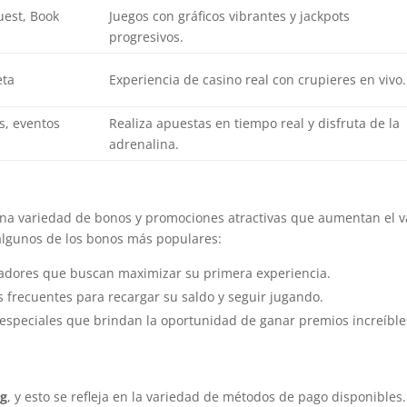
uest, Book
Juegos con gráficos vibrantes y jackpots
progresivos.
eta
Experiencia de casino real con crupieres en vivo.
s, eventos
Realiza apuestas en tiempo real y disfruta de la
adrenalina.
una variedad de bonos y promociones atractivas que aumentan el v
 algunos de los bonos más populares:
adores que buscan maximizar su primera experiencia.
 frecuentes para recargar su saldo y seguir jugando.
especiales que brindan la oportunidad de ganar premios increíble
ng
, y esto se refleja en la variedad de métodos de pago disponibles.