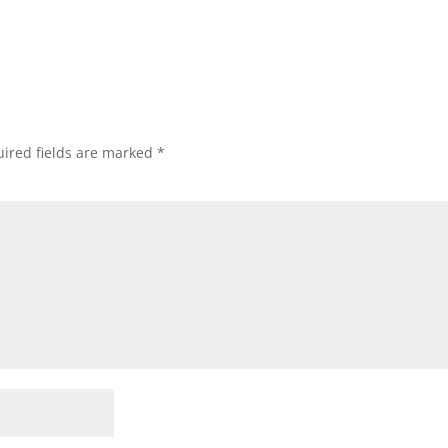
ired fields are marked
*