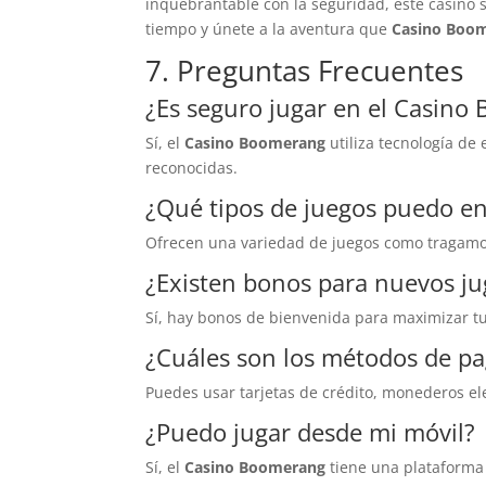
inquebrantable con la seguridad, este casino 
tiempo y únete a la aventura que
Casino Boo
7. Preguntas Frecuentes
¿Es seguro jugar en el Casin
Sí, el
Casino Boomerang
utiliza tecnología de
reconocidas.
¿Qué tipos de juegos puedo e
Ofrecen una variedad de juegos como tragamo
¿Existen bonos para nuevos j
Sí, hay bonos de bienvenida para maximizar tu
¿Cuáles son los métodos de p
Puedes usar tarjetas de crédito, monederos ele
¿Puedo jugar desde mi móvil?
Sí, el
Casino Boomerang
tiene una plataforma 