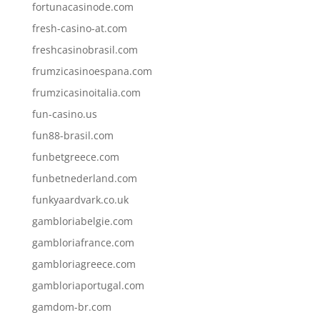
fortunacasinode.com
fresh-casino-at.com
freshcasinobrasil.com
frumzicasinoespana.com
frumzicasinoitalia.com
fun-casino.us
fun88-brasil.com
funbetgreece.com
funbetnederland.com
funkyaardvark.co.uk
gambloriabelgie.com
gambloriafrance.com
gambloriagreece.com
gambloriaportugal.com
gamdom-br.com