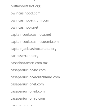
buffaloblitzslot.org
bwincasinobd.com
bwincasinobelgium.com
bwincasinobr.net
captaincookscasinoca.net
captaincookscasinosuomi.com
captainjackcasinocanada.org
carlosserrano.org
casadonramon.com.mx
casapariurilor-be.com
casapariurilor-deutchland.com
casapariurilor-it.com
casapariurilor-nl.com
casapariurilor-ro.com
cascbar.co.uk