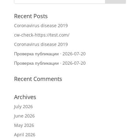
Recent Posts
Coronavirus disease 2019
cw-check-https://test.com/
Coronavirus disease 2019
Проверка публикации · 2026-07-20
Проверка публикации · 2026-07-20
Recent Comments
Archives
July 2026
June 2026
May 2026
April 2026