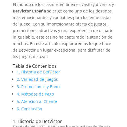
El mundo de los casinos en línea es vasto y diverso, y
BetVictor España
se erige como uno de los destinos
más emocionantes y confiables para los entusiastas
del juego. Con su impresionante oferta de juegos,
promociones atractivas y una experiencia de usuario
inigualable, este casino ha capturado la atención de
muchos. En este artículo, exploraremos lo que hace
de BetVictor un lugar excepcional para disfrutar de
los juegos de azar.
Tabla de Contenidos
1. Historia de BetVictor
2. Variedad de Juegos
3. Promociones y Bonos
4. Métodos de Pago
5. Atención al Cliente
6. Conclusión
1. Historia de BetVictor
Fundada en 1946, BetVictor ha evolucionado de ser