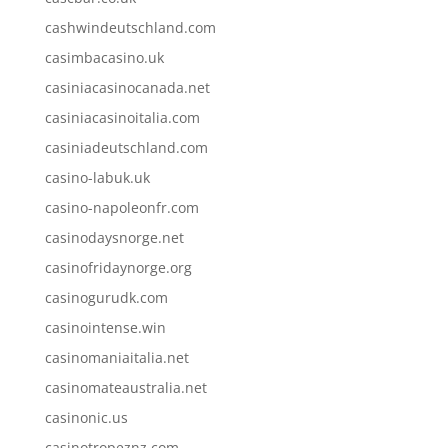
cashwindeutschland.com
casimbacasino.uk
casiniacasinocanada.net
casiniacasinoitalia.com
casiniadeutschland.com
casino-labuk.uk
casino-napoleonfr.com
casinodaysnorge.net
casinofridaynorge.org
casinogurudk.com
casinointense.win
casinomaniaitalia.net
casinomateaustralia.net
casinonic.us
casinotropeznz.com