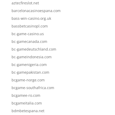
aztecfireslot.net
barcelonacasinoespana.com
bass-win-casino.org.uk
bassbetcasinopl.com
bc-game-casino.us
bc-gamecanada.com
bc-gamedeutschland.com
bc-gameindonesia.com
bc-gamenigeria.com
bc-gamepakistan.com
bcgame-norge.com
bcgame-southafrica.com
bcgamee-ro.com
bcgameitalia.com
bdmbetespana.net