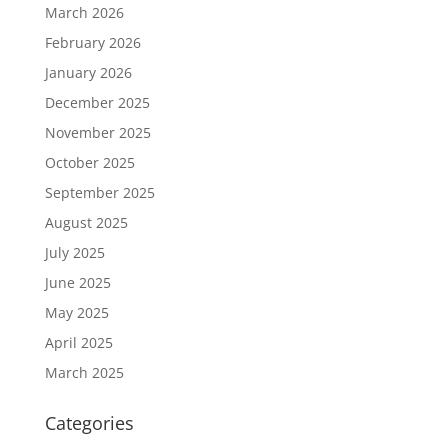
March 2026
February 2026
January 2026
December 2025
November 2025
October 2025
September 2025
August 2025
July 2025
June 2025
May 2025
April 2025
March 2025
Categories