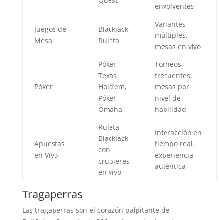
Quest
envolventes
Variantes
Juegos de
Blackjack,
múltiples,
Mesa
Ruleta
mesas en vivo
Póker
Torneos
Texas
frecuentes,
Póker
Hold’em,
mesas por
Póker
nivel de
Omaha
habilidad
Ruleta,
Interacción en
Blackjack
Apuestas
tiempo real,
con
en Vivo
experiencia
crupieres
auténtica
en vivo
Tragaperras
Las tragaperras son el corazón palpitante de