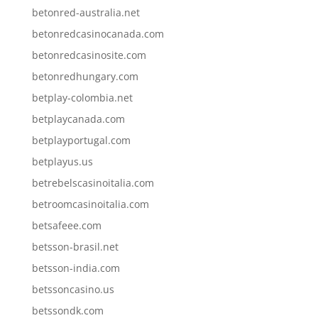
betonred-australia.net
betonredcasinocanada.com
betonredcasinosite.com
betonredhungary.com
betplay-colombia.net
betplaycanada.com
betplayportugal.com
betplayus.us
betrebelscasinoitalia.com
betroomcasinoitalia.com
betsafeee.com
betsson-brasil.net
betsson-india.com
betssoncasino.us
betssondk.com