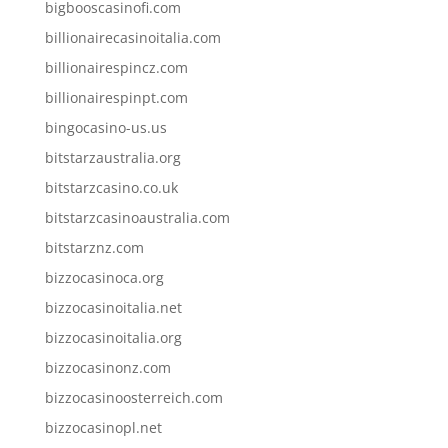
bigbooscasinofi.com
billionairecasinoitalia.com
billionairespincz.com
billionairespinpt.com
bingocasino-us.us
bitstarzaustralia.org
bitstarzcasino.co.uk
bitstarzcasinoaustralia.com
bitstarznz.com
bizzocasinoca.org
bizzocasinoitalia.net
bizzocasinoitalia.org
bizzocasinonz.com
bizzocasinoosterreich.com
bizzocasinopl.net