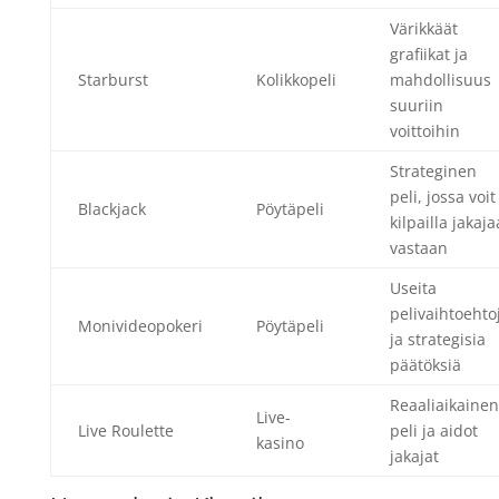
Värikkäät
grafiikat ja
Starburst
Kolikkopeli
mahdollisuus
suuriin
voittoihin
Strateginen
peli, jossa voit
Blackjack
Pöytäpeli
kilpailla jakaja
vastaan
Useita
pelivaihtoehto
Monivideopokeri
Pöytäpeli
ja strategisia
päätöksiä
Reaaliaikainen
Live-
Live Roulette
peli ja aidot
kasino
jakajat