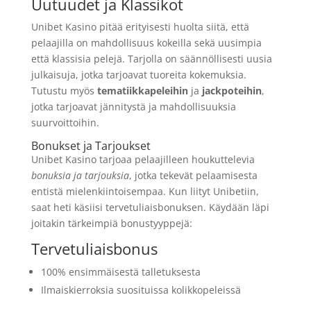
Uutuudet ja Klassikot
Unibet Kasino pitää erityisesti huolta siitä, että
pelaajilla on mahdollisuus kokeilla sekä uusimpia
että klassisia pelejä. Tarjolla on säännöllisesti uusia
julkaisuja, jotka tarjoavat tuoreita kokemuksia.
Tutustu myös
tematiikkapeleihin
ja
jackpoteihin
,
jotka tarjoavat jännitystä ja mahdollisuuksia
suurvoittoihin.
Bonukset ja Tarjoukset
Unibet Kasino tarjoaa pelaajilleen houkuttelevia
bonuksia ja tarjouksia
, jotka tekevät pelaamisesta
entistä mielenkiintoisempaa. Kun liityt Unibetiin,
saat heti käsiisi tervetuliaisbonuksen. Käydään läpi
joitakin tärkeimpiä bonustyyppejä:
Tervetuliaisbonus
100% ensimmäisestä talletuksesta
Ilmaiskierroksia suosituissa kolikkopeleissä