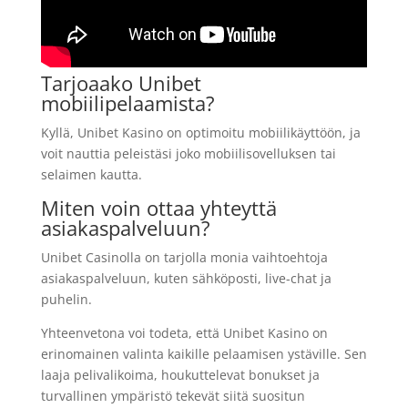
Tarjoaako Unibet
mobiilipelaamista?
Kyllä, Unibet Kasino on optimoitu mobiilikäyttöön, ja
voit nauttia peleistäsi joko mobiilisovelluksen tai
selaimen kautta.
Miten voin ottaa yhteyttä
asiakaspalveluun?
Unibet Casinolla on tarjolla monia vaihtoehtoja
asiakaspalveluun, kuten sähköposti, live-chat ja
puhelin.
Yhteenvetona voi todeta, että Unibet Kasino on
erinomainen valinta kaikille pelaamisen ystäville. Sen
laaja pelivalikoima, houkuttelevat bonukset ja
turvallinen ympäristö tekevät siitä suositun