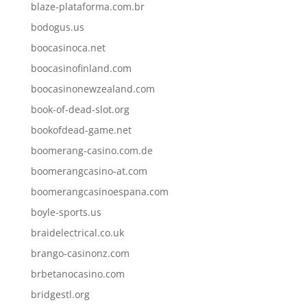
blaze-plataforma.com.br
bodogus.us
boocasinoca.net
boocasinofinland.com
boocasinonewzealand.com
book-of-dead-slot.org
bookofdead-game.net
boomerang-casino.com.de
boomerangcasino-at.com
boomerangcasinoespana.com
boyle-sports.us
braidelectrical.co.uk
brango-casinonz.com
brbetanocasino.com
bridgestl.org