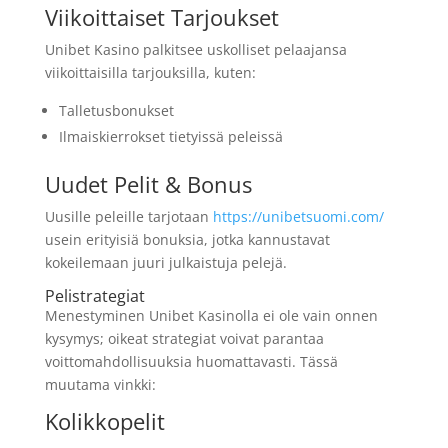
Viikoittaiset Tarjoukset
Unibet Kasino palkitsee uskolliset pelaajansa
viikoittaisilla tarjouksilla, kuten:
Talletusbonukset
Ilmaiskierrokset tietyissä peleissä
Uudet Pelit & Bonus
Uusille peleille tarjotaan
https://unibetsuomi.com/
usein erityisiä bonuksia, jotka kannustavat
kokeilemaan juuri julkaistuja pelejä.
Pelistrategiat
Menestyminen Unibet Kasinolla ei ole vain onnen
kysymys; oikeat strategiat voivat parantaa
voittomahdollisuuksia huomattavasti. Tässä
muutama vinkki:
Kolikkopelit