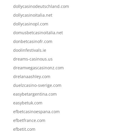
dollycasinodeutschland.com
dollycasinoitalia.net
dollycasinopl.com
domusbetcasinoitalia.net
donbetcasinofr.com
doolinfestivals.ie
dreams-casinous.us
dreamvegascasinonz.com
drelanaashley.com
duelzcasino-sverige.com
easybetargentina.com
easybetuk.com
efbetcasinoespana.com
efbetfrance.com
efbetit.com