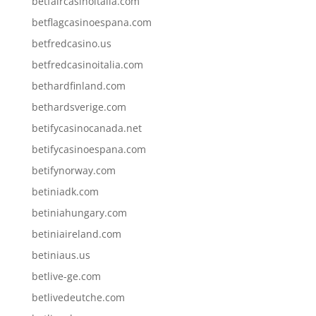
betfaircasinoitalia.com
betflagcasinoespana.com
betfredcasino.us
betfredcasinoitalia.com
bethardfinland.com
bethardsverige.com
betifycasinocanada.net
betifycasinoespana.com
betifynorway.com
betiniadk.com
betiniahungary.com
betiniaireland.com
betiniaus.us
betlive-ge.com
betlivedeutche.com