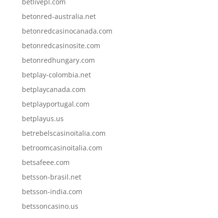
betlivepl.com
betonred-australia.net
betonredcasinocanada.com
betonredcasinosite.com
betonredhungary.com
betplay-colombia.net
betplaycanada.com
betplayportugal.com
betplayus.us
betrebelscasinoitalia.com
betroomcasinoitalia.com
betsafeee.com
betsson-brasil.net
betsson-india.com
betssoncasino.us