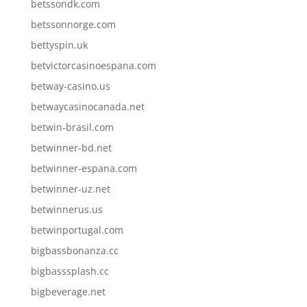
betssondk.com
betssonnorge.com
bettyspin.uk
betvictorcasinoespana.com
betway-casino.us
betwaycasinocanada.net
betwin-brasil.com
betwinner-bd.net
betwinner-espana.com
betwinner-uz.net
betwinnerus.us
betwinportugal.com
bigbassbonanza.cc
bigbasssplash.cc
bigbeverage.net