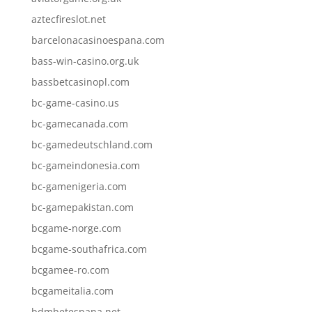
aztecfireslot.net
barcelonacasinoespana.com
bass-win-casino.org.uk
bassbetcasinopl.com
bc-game-casino.us
bc-gamecanada.com
bc-gamedeutschland.com
bc-gameindonesia.com
bc-gamenigeria.com
bc-gamepakistan.com
bcgame-norge.com
bcgame-southafrica.com
bcgamee-ro.com
bcgameitalia.com
bdmbetespana.net