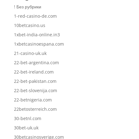
! Без рубрики
1-red-casino-de.com
10betcasino.us
1xbet-india-online.in3
1xbetcasinoespana.com
21-casino-uk.uk
22-bet-argentina.com
22-bet-ireland.com
22-bet-pakistan.com
22-bet-slovenija.com
22-betnigeria.com
22betosterreich.com
30-betnl.com
30bet-uk.uk
30betcasinosverige.com