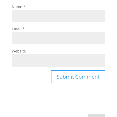
Name
*
Email
*
Website