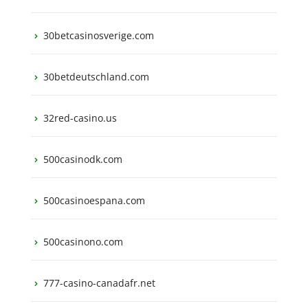
30betcasinosverige.com
30betdeutschland.com
32red-casino.us
500casinodk.com
500casinoespana.com
500casinono.com
777-casino-canadafr.net