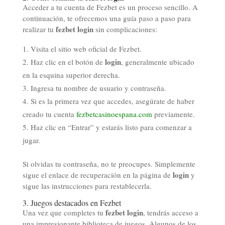
Acceder a tu cuenta de Fezbet es un proceso sencillo. A
continuación, te ofrecemos una guía paso a paso para
fezbet login
realizar tu
sin complicaciones:
Visita el sitio web oficial de Fezbet.
login
Haz clic en el botón de
, generalmente ubicado
en la esquina superior derecha.
Ingresa tu nombre de usuario y contraseña.
Si es la primera vez que accedes, asegúrate de haber
creado tu cuenta
fezbetcasinoespana.com
previamente.
Haz clic en “Entrar” y estarás listo para comenzar a
jugar.
Si olvidas tu contraseña, no te preocupes. Simplemente
login
sigue el enlace de recuperación en la página de
y
sigue las instrucciones para restablecerla.
3. Juegos destacados en Fezbet
fezbet login
Una vez que completes tu
, tendrás acceso a
una impresionante biblioteca de juegos. Algunos de los