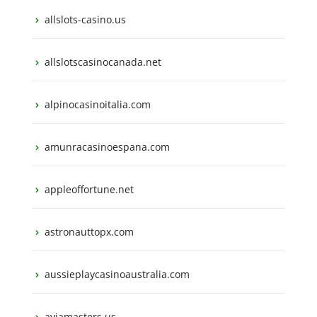
allslots-casino.us
allslotscasinocanada.net
alpinocasinoitalia.com
amunracasinoespana.com
appleoffortune.net
astronauttopx.com
aussieplaycasinoaustralia.com
aviamasters.us