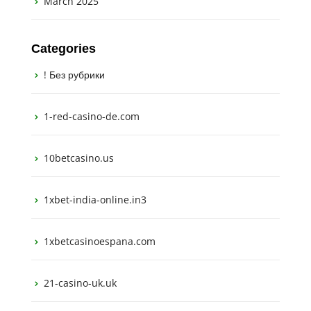
March 2025
Categories
! Без рубрики
1-red-casino-de.com
10betcasino.us
1xbet-india-online.in3
1xbetcasinoespana.com
21-casino-uk.uk