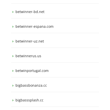
betwinner-bd.net
betwinner-espana.com
betwinner-uz.net
betwinnerus.us
betwinportugal.com
bigbassbonanza.cc
bigbasssplash.cc